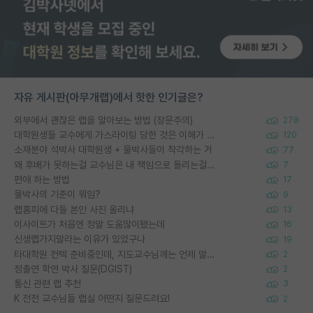
자유 게시판(아무개랩)에서 핫한 인기글은?
외부에서 괜찮은 랩을 알아보는 방법 (장문주의)
278
대학원생들 교수에게 가스라이팅 당한 것은 이해가 갑니다. 안타깝네요.
120
소재분야 석박사 대학원생 + 물박사들이 착각하는 거
77
왜 후배가 못하는걸 교수님은 내 책임으로 돌리는걸까요?
7
편애 하는 방법
17
물박사의 기준이 뭐임?
9
랩홈피에 다들 본인 사진 올리냐
13
이사이트가 처음엔 정말 도움많이됐는데
16
신생랩가지말라는 이유가 있었구나
19
타대학원 컨텍 준비중인데, 지도교수님께는 언제 말씀드려야 할까요?
2
정출연 학연 박사 질문(DGIST)
2
통신 관련 랩 추천
3
K 전전 교수님들 랩실 어떤지 질문드려요!
2