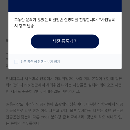
자유 게시판(아무개랩)
그동안 문의가 많았던 레벨업반 설명회를 진행합니다. *사전등록
미국 유학 게시판
시 링크 발송
미국 대학원 합격 후기 게시판
보통 갓 졸업한 프닥이나 졸업직전 박사과정들이 그런얘기하던데
사전 등록하기
대학원생 모집 게시판
자기 분야밖에 모르니까 그런 이야기 하는거지 좀더 시간이 흘러서 다른 분
대학원 합격 후기 게시판
야 상황이 어떤지 알면 ai 하지 말란 얘기 못할거다. ai가 예전만큼 좋진 않
하루 동안 이 컨텐츠 보지 않기
아도 여전히 cs 중에선 제일 상황이 좋은게 사실이다.
연구실(PI) 홍보 게시판
임베디드나 시스템쪽 전공해서 해외취업하는사람 거의 본적이 없는데 컴퓨
석박사 채용 정보 게시판
터비전이나 nlp 전공해서 해외취업 나가는 사람들은 심지어 레이오프 시즌
인 지금도 꾸준히 있다. 국내취업도 마찬가지고.
임용 정보 게시판
학부 인턴 게시판
임용시장도 여전히 인공지능이 초강세인 상황이다. 대부분의 학교에서 인공
지능쪽으로 티오 한개 이상 나오고 있다. 물론 두세개씩 나오는 몇년 전보단
취업 게시판
안좋은건 맞는데 다른 eecs 분야랑 좀 비교해봐라. 몇년째 티오 하나도 없
는 분야가 수두룩하다.
임용 후기 게시판