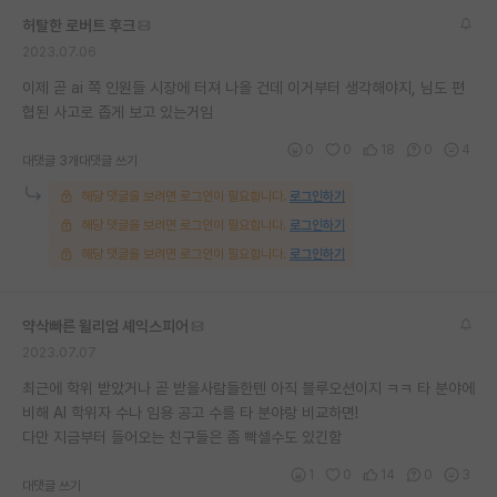
허탈한 로버트 후크
2023.07.06
이제 곧 ai 쪽 인원들 시장에 터져 나올 건데 이거부터 생각해야지, 님도 편
협된 사고로 좁게 보고 있는거임
0
0
18
0
4
대댓글 3개
대댓글 쓰기
해당 댓글을 보려면 로그인이 필요합니다.
로그인하기
해당 댓글을 보려면 로그인이 필요합니다.
로그인하기
해당 댓글을 보려면 로그인이 필요합니다.
로그인하기
약삭빠른 윌리엄 셰익스피어
2023.07.07
최근에 학위 받았거나 곧 받을사람들한텐 아직 블루오션이지 ㅋㅋ 타 분야에
비해 AI 학위자 수나 임용 공고 수를 타 분야랑 비교하면!
다만 지금부터 들어오는 친구들은 좀 빡셀수도 있긴함
1
0
14
0
3
대댓글 쓰기