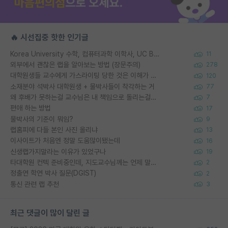
🔥 시선집중 핫한 인기글
Korea University 수학, 컴퓨터과학 이학사, UC Berkeley 산업공학 대학원 공학박사가 되는 것은 쉽지 않겠죠?
11
외부에서 괜찮은 랩을 알아보는 방법 (장문주의)
278
대학원생들 교수에게 가스라이팅 당한 것은 이해가 갑니다. 안타깝네요.
120
소재분야 석박사 대학원생 + 물박사들이 착각하는 거
77
왜 후배가 못하는걸 교수님은 내 책임으로 돌리는걸까요?
7
편애 하는 방법
17
물박사의 기준이 뭐임?
9
랩홈피에 다들 본인 사진 올리냐
13
이사이트가 처음엔 정말 도움많이됐는데
16
신생랩가지말라는 이유가 있었구나
19
타대학원 컨텍 준비중인데, 지도교수님께는 언제 말씀드려야 할까요?
2
정출연 학연 박사 질문(DGIST)
2
통신 관련 랩 추천
3
최근 댓글이 많이 달린 글