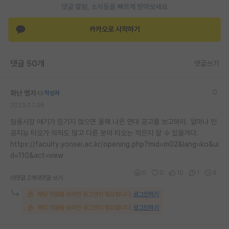
댓글 알람, 소식등을 빠르게 받아보세요
재팬라운지 🌸
카카오로 시작하기
댓글 50개
댓글쓰기
화난 맹자
작성자
2023.07.06
임용시장 얘기가 믿기지 않으면 올해 나온 연대 공고를 보고와라. 얼마나 인
공지능 티오가 아직도 많고 다른 분야 티오는 적은지 알 수 있을거다.
https://faculty.yonsei.ac.kr/opening.php?mid=m02&lang=ko&ui
d=110&act=view
0
0
10
1
8
대댓글 2개
대댓글 쓰기
해당 댓글을 보려면 로그인이 필요합니다.
로그인하기
해당 댓글을 보려면 로그인이 필요합니다.
로그인하기