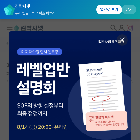
김박사넷
앱으로 보기
닫기
푸시 알림으로 소식을 빠르게
커뮤니티 홈
자유 게시판(아무개랩)
대학원생 모집
ai 하지 말라는 얘기 볼때마다 헛웃음 나옴
국내대학원 정보
화난 맹자
연구실&오픈랩
2023.07.06
50
33434
커뮤니티
커뮤니티 홈
전체글보기
베스트 게시판
IF 명예의전당