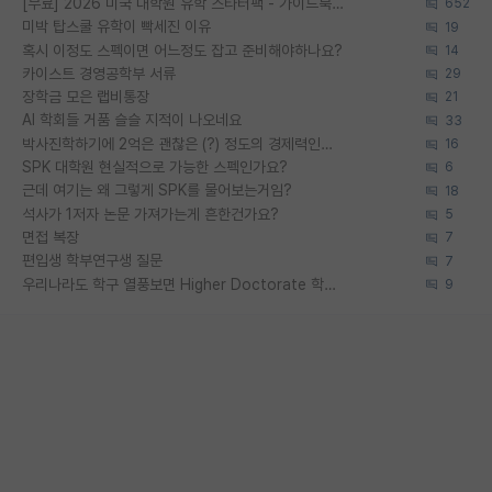
[무료] 2026 미국 대학원 유학 스타터팩 - 가이드북 & 합격자 컨택메일 템플릿
652
미박 탑스쿨 유학이 빡세진 이유
19
혹시 이정도 스펙이면 어느정도 잡고 준비해야하나요?
14
카이스트 경영공학부 서류
29
장학금 모은 랩비통장
21
AI 학회들 거품 슬슬 지적이 나오네요
33
박사진학하기에 2억은 괜찮은 (?) 정도의 경제력인가요
16
SPK 대학원 현실적으로 가능한 스펙인가요?
6
근데 여기는 왜 그렇게 SPK를 물어보는거임?
18
석사가 1저자 논문 가져가는게 흔한건가요?
5
면접 복장
7
편입생 학부연구생 질문
7
우리나라도 학구 열풍보면 Higher Doctorate 학위가 필요하다고 봅니다.
9