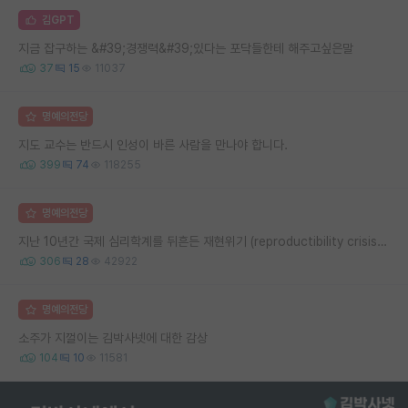
김GPT
지금 잡구하는 &#39;경쟁력&#39;있다는 포닥들한테 해주고싶은말
37
15
11037
명예의전당
지도 교수는 반드시 인성이 바른 사람을 만나야 합니다.
399
74
118255
명예의전당
지난 10년간 국제 심리학계를 뒤흔든 재현위기 (reproductibility crisis) 요약 (1편)
306
28
42922
명예의전당
소주가 지껄이는 김박사넷에 대한 감상
104
10
11581