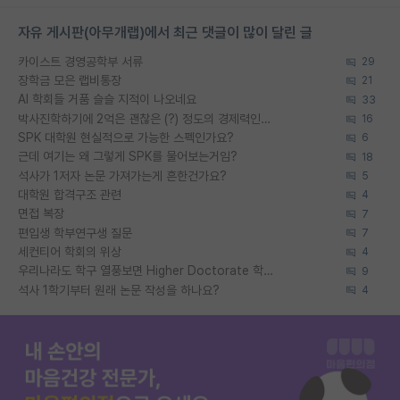
자유 게시판(아무개랩)에서 최근 댓글이 많이 달린 글
카이스트 경영공학부 서류
29
장학금 모은 랩비통장
21
AI 학회들 거품 슬슬 지적이 나오네요
33
박사진학하기에 2억은 괜찮은 (?) 정도의 경제력인가요
16
SPK 대학원 현실적으로 가능한 스펙인가요?
6
근데 여기는 왜 그렇게 SPK를 물어보는거임?
18
석사가 1저자 논문 가져가는게 흔한건가요?
5
대학원 합격구조 관련
4
면접 복장
7
편입생 학부연구생 질문
7
세컨티어 학회의 위상
4
우리나라도 학구 열풍보면 Higher Doctorate 학위가 필요하다고 봅니다.
9
석사 1학기부터 원래 논문 작성을 하나요?
4