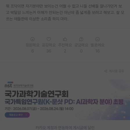
뭐 프닥이면 자기분야만 보이는건 어쩔 수 없고 니들 선배들 잘나가던거 보
PI 전용 게시판
고 박탈감 느끼는거 이해가 안되는건 아닌데 좀 넓게좀 보려고 해보고. 잘 모
르는 애들한테 이상한 소리좀 하지 마라.
인문사회 계열 게시판
특수/전문대학원 게시판
반도체/AI 게시판
응원해요
공감해요
추천해요
궁금해요
별로에요
6
36
2
0
16
장학금/장학생 게시판
학술 정보 게시판
게시글 공유
홍보 게시판
커리어
유학교육
이벤트
반도체 아카데미
카카오 계정과 연동하여 게시글에 달린