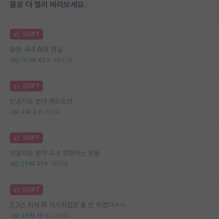
물로 더 멀리 바라보세요.
김GPT
슬픈 국내 AI의 현실
151
42
59478
김GPT
인공지능 분야 레드오션
4
2
3204
김GPT
인공지능 분야 교수 희망하는 분들
25
41
16928
김GPT
2,3년 뒤에 AI 석사취업판 볼 만 하겠다ㅋㅋ
48
15
24602