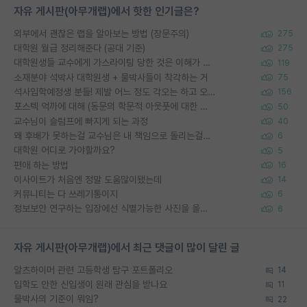
자유 게시판(아무개랩)에서 핫한 인기글은?
외부에서 괜찮은 랩을 알아보는 방법 (장문주의)
275
대학원 월급 정리해준다 (공대 기준)
275
대학원생들 교수에게 가스라이팅 당한 것은 이해가 갑니다. 안타깝네요.
119
소재분야 석박사 대학원생 + 물박사들이 착각하는 거
75
석사입학예정생 분들! 제발 어느 정도 각오는 하고 오세요.
156
포스텍 억까에 대해 (동문의 학문적 아웃풋에 대한 반박)
50
교수님이 슬럼프에 빠지게 되는 과정
40
왜 후배가 못하는걸 교수님은 내 책임으로 돌리는걸까요?
6
대학원 어디로 가야할까요?
5
편애 하는 방법
16
이사이트가 처음엔 정말 도움많이됐는데
14
커뮤니티는 다 쓰레기통이지
6
정보보안 연구하는 입장에선 식별가능한 사진을 올리는건 비추이긴함
6
자유 게시판(아무개랩)에서 최근 댓글이 많이 달린 글
알츠하이머 관련 고등학생 탐구 포트폴리오
14
입학도 안한 신입생이 원래 관심을 받나요
11
물박사의 기준이 뭐임?
22