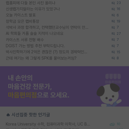
랩홈피에 다들 본인 사진 올리냐
23
신생랩가지말라는 이유가 있었구나
16
오늘 카이스트 발표
6
장학금 모은 랩비통장
19
석박사 과정 합격하고, 컨택했던교수님이 연락이 안됩니다...
7
AI 학회들 거품 슬슬 지적이 나오네요
27
카이스트 서류 전형 배수
7
DGIST 가는 방법 추천 부탁드립니다.
7
박사진학하기에 2억은 괜찮은 (?) 정도의 경제력인가요
15
근데 여기는 왜 그렇게 SPK를 물어보는거임?
8
🔥 시선집중 핫한 인기글
Korea University 수학, 컴퓨터과학 이학사, UC Berkeley 산업공학 대학원 공학박사가 되는 것은 쉽지 않겠죠?
10