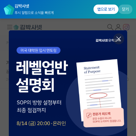
김박사넷
앱으로 보기
닫기
푸시 알림으로 소식을 빠르게
커뮤니티 홈
자유 게시판(아무개랩)
대학원생 모집
계산화학 석사 취업?
국내대학원 정보
꼼꼼한 호르헤 보르헤스
연구실&오픈랩
2023.11.22
0
2439
커뮤니티
커뮤니티 홈
전체글보기
베스트 게시판
IF 명예의전당