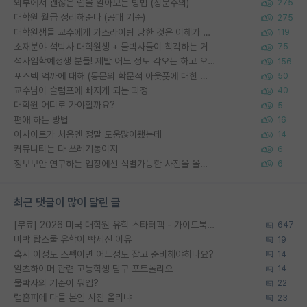
외부에서 괜찮은 랩을 알아보는 방법 (장문주의)
275
대학원 월급 정리해준다 (공대 기준)
275
대학원생들 교수에게 가스라이팅 당한 것은 이해가 갑니다. 안타깝네요.
119
소재분야 석박사 대학원생 + 물박사들이 착각하는 거
75
석사입학예정생 분들! 제발 어느 정도 각오는 하고 오세요.
156
포스텍 억까에 대해 (동문의 학문적 아웃풋에 대한 반박)
50
교수님이 슬럼프에 빠지게 되는 과정
40
대학원 어디로 가야할까요?
5
편애 하는 방법
16
이사이트가 처음엔 정말 도움많이됐는데
14
커뮤니티는 다 쓰레기통이지
6
정보보안 연구하는 입장에선 식별가능한 사진을 올리는건 비추이긴함
6
최근 댓글이 많이 달린 글
[무료] 2026 미국 대학원 유학 스타터팩 - 가이드북 & 합격자 컨택메일 템플릿
647
미박 탑스쿨 유학이 빡세진 이유
19
혹시 이정도 스펙이면 어느정도 잡고 준비해야하나요?
14
알츠하이머 관련 고등학생 탐구 포트폴리오
14
물박사의 기준이 뭐임?
22
랩홈피에 다들 본인 사진 올리냐
23