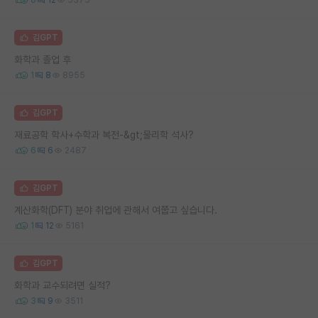
김GPT
화학과 졸업 후
1
8
8955
김GPT
재료공학 학사+수학과 복전-&gt;물리학 석사?
6
6
2487
김GPT
계산화학(DFT) 분야 취업에 관해서 여쭙고 싶습니다.
1
12
5161
김GPT
화학과 교수되려면 실적?
3
9
3511