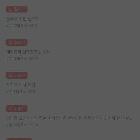
김GPT
물석사 취업 될까요
6
5
2913
김GPT
계약학과 산학장학생 석사
0
7
5679
김GPT
화학과 석사 취업
1
3
3319
김GPT
공익을 포기하고 화학분야 석전연을 준비하는 행동이 미친짓인지 알고 싶습니다.
0
6
3824