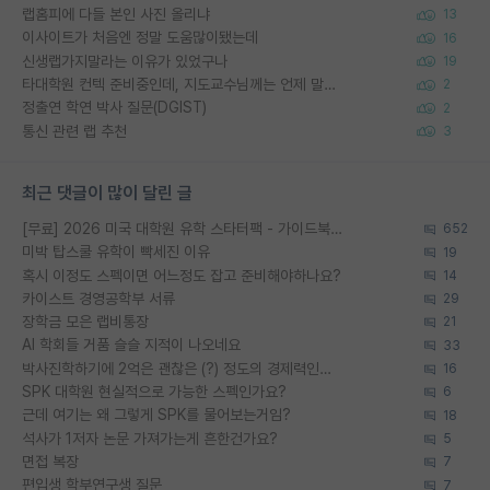
랩홈피에 다들 본인 사진 올리냐
13
이사이트가 처음엔 정말 도움많이됐는데
16
신생랩가지말라는 이유가 있었구나
19
타대학원 컨텍 준비중인데, 지도교수님께는 언제 말씀드려야 할까요?
2
정출연 학연 박사 질문(DGIST)
2
통신 관련 랩 추천
3
최근 댓글이 많이 달린 글
[무료] 2026 미국 대학원 유학 스타터팩 - 가이드북 & 합격자 컨택메일 템플릿
652
미박 탑스쿨 유학이 빡세진 이유
19
혹시 이정도 스펙이면 어느정도 잡고 준비해야하나요?
14
카이스트 경영공학부 서류
29
장학금 모은 랩비통장
21
AI 학회들 거품 슬슬 지적이 나오네요
33
박사진학하기에 2억은 괜찮은 (?) 정도의 경제력인가요
16
SPK 대학원 현실적으로 가능한 스펙인가요?
6
근데 여기는 왜 그렇게 SPK를 물어보는거임?
18
석사가 1저자 논문 가져가는게 흔한건가요?
5
면접 복장
7
편입생 학부연구생 질문
7