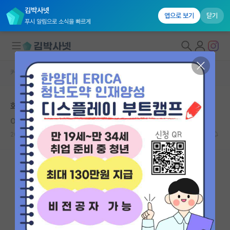
김박사넷
앱으로 보기
닫기
푸시 알림으로 소식을 빠르게
커뮤니티 홈
자유 게시판(아무개랩)
대학원생 모집
화학과 졸업 후
국내대학원 정보
Otto Heinrich Warburg
연구실&오픈랩
2020.12.21
8
8959
커뮤니티
커뮤니티 홈
전체글보기
베스트 게시판
IF 명예의전당