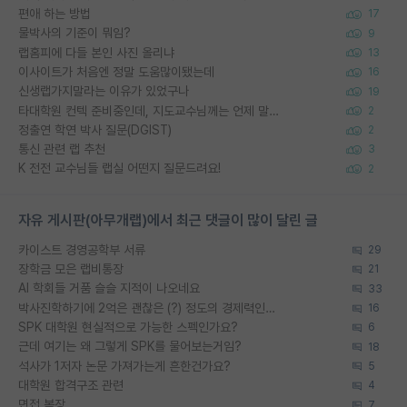
편애 하는 방법
17
물박사의 기준이 뭐임?
9
랩홈피에 다들 본인 사진 올리냐
13
이사이트가 처음엔 정말 도움많이됐는데
16
신생랩가지말라는 이유가 있었구나
19
타대학원 컨텍 준비중인데, 지도교수님께는 언제 말씀드려야 할까요?
2
정출연 학연 박사 질문(DGIST)
2
통신 관련 랩 추천
3
K 전전 교수님들 랩실 어떤지 질문드려요!
2
자유 게시판(아무개랩)에서 최근 댓글이 많이 달린 글
카이스트 경영공학부 서류
29
장학금 모은 랩비통장
21
AI 학회들 거품 슬슬 지적이 나오네요
33
박사진학하기에 2억은 괜찮은 (?) 정도의 경제력인가요
16
SPK 대학원 현실적으로 가능한 스펙인가요?
6
근데 여기는 왜 그렇게 SPK를 물어보는거임?
18
석사가 1저자 논문 가져가는게 흔한건가요?
5
대학원 합격구조 관련
4
면접 복장
7