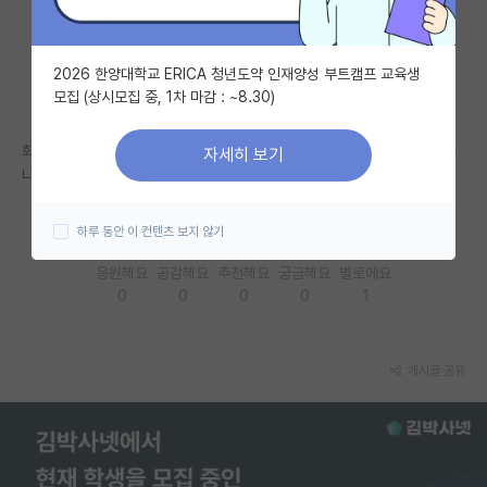
자유 게시판(아무개랩)
2026 한양대학교 ERICA 청년도약 인재양성 부트캠프 교육생
미국 유학 게시판
모집 (상시모집 중, 1차 마감 : ~8.30)
미국 대학원 합격 후기 게시판
화학과 졸업 후에는 2차 전지를 제외하면 주로 어떤 분야로 취업 및 연구하
자세히 보기
대학원생 모집 게시판
나요?
대학원 합격 후기 게시판
하루 동안 이 컨텐츠 보지 않기
연구실(PI) 홍보 게시판
응원해요
공감해요
추천해요
궁금해요
별로에요
0
0
0
0
1
석박사 채용 정보 게시판
임용 정보 게시판
게시글 공유
학부 인턴 게시판
취업 게시판
임용 후기 게시판