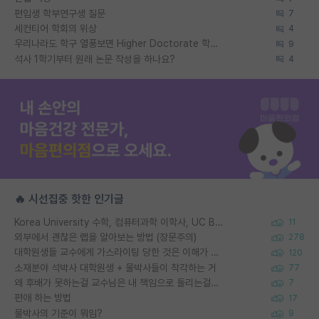
편입생 학부연구생 질문
7
세컨티어 학회의 위상
4
우리나라도 학구 열풍보면 Higher Doctorate 학위가 필요하다고 봅니다.
9
석사 1학기부터 원래 논문 작성을 하나요?
4
🔥 시선집중 핫한 인기글
Korea University 수학, 컴퓨터과학 이학사, UC Berkeley 산업공학 대학원 공학박사가 되는 것은 쉽지 않겠죠?
11
외부에서 괜찮은 랩을 알아보는 방법 (장문주의)
278
대학원생들 교수에게 가스라이팅 당한 것은 이해가 갑니다. 안타깝네요.
120
소재분야 석박사 대학원생 + 물박사들이 착각하는 거
77
왜 후배가 못하는걸 교수님은 내 책임으로 돌리는걸까요?
7
편애 하는 방법
17
물박사의 기준이 뭐임?
9