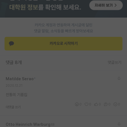
PI 전용 게시판
인문사회 계열 게시판
카카오 계정과 연동하여 게시글에 달린
댓글 알람, 소식등을 빠르게 받아보세요
특수/전문대학원 게시판
반도체/AI 게시판
카카오로 시작하기
장학금/장학생 게시판
댓글 8개
댓글쓰기
학술 정보 게시판
홍보 게시판
Matilde Serao
*
2020.12.21
커리어
전통의 기름집
유학교육
0
0
0
0
0
대댓글 쓰기
이벤트
반도체 아카데미
Otto Heinrich Warburg