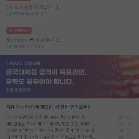
만남 보다 헤어짐이 중요합니다.
137
34
26093
명예의전당
첫 citation 뽕맛이 엄청나네요...
136
10
23116
자유 게시판(아무개랩)에서 핫한 인기글은?
외부에서 괜찮은 랩을 알아보는 방법 (장문주의)
278
대학원생들 교수에게 가스라이팅 당한 것은 이해가 갑니다. 안타깝네요.
120
소재분야 석박사 대학원생 + 물박사들이 착각하는 거
77
왜 후배가 못하는걸 교수님은 내 책임으로 돌리는걸까요?
7