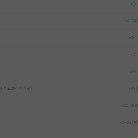
24
2
에 투고할만 한가요?
78
232