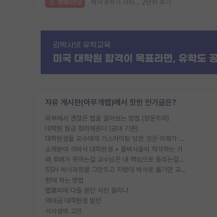
박사 8학기 자퇴... 2년뒤 후기
명예의전당
자유 게시판(아무개랩)에서 핫한 인기글은?
외부에서 괜찮은 랩을 알아보는 방법 (장문주의)
대학원 월급 정리해준다 (공대 기준)
대학원생들 교수에게 가스라이팅 당한 것은 이해가 갑니다. 안타깝네요.
소재분야 석박사 대학원생 + 물박사들이 착각하는 거
왜 후배가 못하는걸 교수님은 내 책임으로 돌리는걸까요?
SSH 박사과정을 그만두고 지방대 박사로 옮기면 교수의 꿈은 끝일까요?
편애 하는 방법
랩홈피에 다들 본인 사진 올리냐
역대급 대학원생 빌런
석사생의 고민