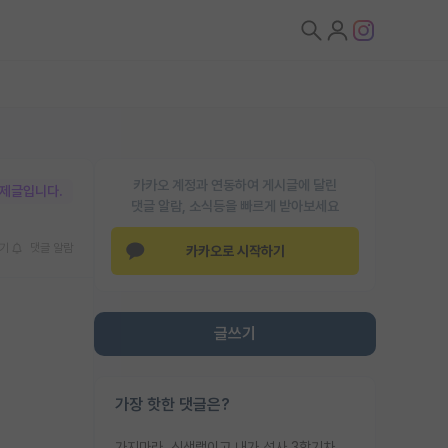
카카오 계정과 연동하여 게시글에 달린
박제글입니다.
댓글 알람, 소식등을 빠르게 받아보세요
기
댓글 알람
카카오로 시작하기
글쓰기
가장 핫한 댓글은?
가지마라. 신생랩이고 내가 석사 3학기차인데 최고참인데 나도 아무것도 모르는데 교수가 후배들 왜 논문 교육 안시키냐. 논문 왜 안 써오냐 닦달한다