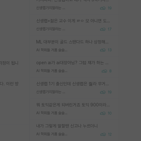
신생랩가지말라는 이유가 있었구나
19
신생랩+젊은 교수 이게 ㄹㅇ 모 아니면 도인듯.
신생랩가지말라는 이유가 있었구나
17
ML 대부분이 골드 스탠다드 하나 상정해놓고 (벤치마크 데이터셋이 여러 개면 여러 개 상정) 그거 얼마나 잘 맞추나 싸움임 가끔 번뜩이는 설계 철학을 보여주는 논문들도 있지만 대부분 그거 성적 얼마나 더 올리느라에 혈안이 되어 있는 측면이 잇음
AI 학회들 거품 슬슬 지적이 나오네요
13
open ai가 ai대장아님? 그럼 쟤가 하는 말이 다 맞겠네
 걱정이 됩니
AI 학회들 거품 슬슬 지적이 나오네요
8
다. 이런 방
신생랩 1기 출신인데 신생랩은 줠라 무거운 바벨 같은거임. 들면 대박인데 못들면 깔려 죽음. 아무도 알려주지 않는 환경에서 자생해야하지만, 일단 살아남았다면 그 어떤 사람보다 악착같고 생존력 높은 사람으로 거듭날 수 있음
신생랩가지말라는 이유가 있었구나
19
뭐 토익같은게 되버린거죠 토익 900이라고 영어잘하는건 아닙니다만 잘하는사람은 다 900을 넘는 그런
AI 학회들 거품 슬슬 지적이 나오네요
10
내가 그렇게 말할땐 신고나 누르더니
AI 학회들 거품 슬슬 지적이 나오네요
12