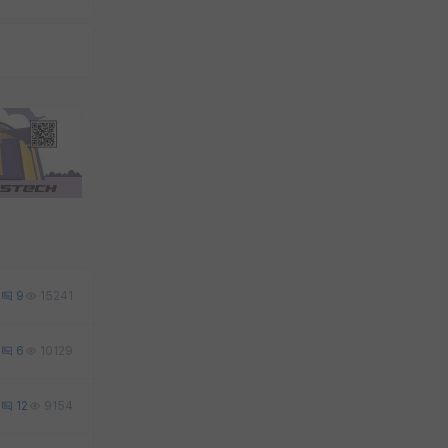
9
15241
6
10129
12
9154