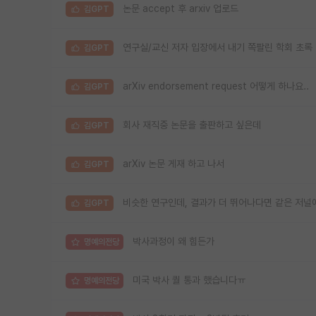
논문 accept 후 arxiv 업로드
김GPT
연구실/교신 저자 입장에서 내기 쪽팔린 학회 초록
김GPT
arXiv endorsement request 어떻게 하나요..
김GPT
회사 재직중 논문을 출판하고 싶은데
김GPT
arXiv 논문 게재 하고 나서
김GPT
비슷한 연구인데, 결과가 더 뛰어나다면 같은 저널
김GPT
박사과정이 왜 힘든가
명예의전당
미국 박사 퀄 통과 했습니다ㅠ
명예의전당