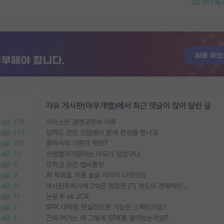
583
자유 게시판(아무개랩)에서 최근 댓글이 많이 달린 글
카이스트 경영공학부 서류
276
입학도 안한 신입생이 원래 관심을 받나요
275
물박사의 기준이 뭐임?
120
신생랩가지말라는 이유가 있었구나
77
장학금 모은 랩비통장
7
AI 학회들 거품 슬슬 지적이 나오네요
9
박사진학하기에 2억은 괜찮은 (?) 정도의 경제력인가요
16
논문 IF vs JCR
13
SPK 대학원 현실적으로 가능한 스펙인가요?
2
근데 여기는 왜 그렇게 SPK를 물어보는거임?
2