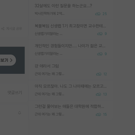
32살에도 이런 질문을 하는군요...?
박사진학하기에 2억은 괜찮은 (?) 정도의 경제력인가요
25
복불복임 신생랩 1기 최고참이면 교수한테 직접 지도받는 시간이 매우 많음 제대로 된 교수라면 말이지 그게 아니라면 그냥 넌 해방 불가능한 노예 1호에 감점쓰레기통이 되는거고
게시글 공유
신생랩가지말라는 이유가 있었구나
9
개인적인 경험들이지만.... 나이가 젊은 교수일수록 꼰대라는 가면을 쓴 채로 무례함을 행동하는 경우가 거의 90% 정도였음. 나이가 어린데 다른 또래들과 달리 명예, 권력, 재력까지 얻었으니 세상 다 가진 기분이겠지. 오히러 나이 든 교수들이 행동과 말을 더 조심하시더라.
신생랩가지말라는 이유가 있었구나
9
걍 애라서 그럼
근데 여기는 왜 그렇게 SPK를 물어보는거임?
12
아직 모르잖아. 나도 그 나이때에는 모르고 평가 받고 안심하고 싶었어.
댓글쓰기
근데 여기는 왜 그렇게 SPK를 물어보는거임?
13
그런걸 물어보는 애들은 대학원에 적합하지 않다
근데 여기는 왜 그렇게 SPK를 물어보는거임?
15