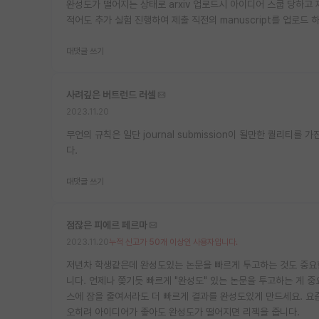
완성도가 떨어지는 상태로 arxiv 업로드시 아이디어 스쿱 당하고
적어도 추가 실험 진행하여 제출 직전의 manuscript를 업로드 하
대댓글 쓰기
사려깊은 버트런드 러셀
2023.11.20
무언의 규칙은 일단 journal submission이 될만한 퀄리티를
다.
대댓글 쓰기
점잖은 피에르 페르마
2023.11.20
누적 신고가 50개 이상인 사용자입니다.
저년차 학생같은데 완성도있는 논문을 빠르게 투고하는 것도 중요한
니다. 언제나 쫒기듯 빠르게 "완성도" 있는 논문을 투고하는 게 
스에 잠을 줄여서라도 더 빠르게 결과를 완성도있게 만드세요. 요즘
오히려 아이디어가 좋아도 완성도가 떨어지면 리젝을 줍니다.