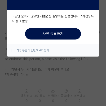
자유 게시판(아무개랩)
그동안 문의가 많았던 레벨업반 설명회를 진행합니다. *사전등록
미국 유학 게시판
시 링크 발송
미국 대학원 합격 후기 게시판
아카이브에 유명저널에 투고된 영문 논문을 국문으로 번역한 논문을 몇개를
사전 등록하기
대학원생 모집 게시판
올렸더니
대학원 합격 후기 게시판
requests your endorsement to submit an article to the
하루 동안 이 컨텐츠 보지 않기
section of arXiv. To tell us that you would (or would not) like
연구실(PI) 홍보 게시판
to endorse this person, please visit the following URL:
석박사 채용 정보 게시판
라고 하면서 투고가 막혔네요.. 이거 어떻게 푸나요ㅠ
*학부생입니다..ㅠㅠ
임용 정보 게시판
학부 인턴 게시판
취업 게시판
응원해요
공감해요
추천해요
궁금해요
별로에요
0
0
0
0
2
임용 후기 게시판