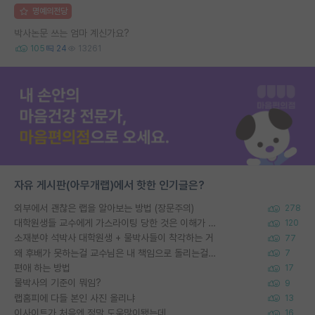
명예의전당
박사논문 쓰는 엄마 계신가요?
105
24
13261
자유 게시판(아무개랩)에서 핫한 인기글은?
외부에서 괜찮은 랩을 알아보는 방법 (장문주의)
278
대학원생들 교수에게 가스라이팅 당한 것은 이해가 갑니다. 안타깝네요.
120
소재분야 석박사 대학원생 + 물박사들이 착각하는 거
77
왜 후배가 못하는걸 교수님은 내 책임으로 돌리는걸까요?
7
편애 하는 방법
17
물박사의 기준이 뭐임?
9
랩홈피에 다들 본인 사진 올리냐
13
이사이트가 처음엔 정말 도움많이됐는데
16