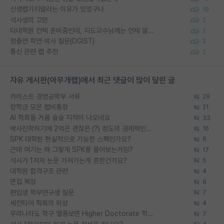
신생랩가지말라는 이유가 있었구나
19
석사생의 고민
2
타대학원 컨텍 준비중인데, 지도교수님께는 언제 말씀드려야 할까요?
2
정출연 학연 박사 질문(DGIST)
2
통신 관련 랩 추천
2
자유 게시판(아무개랩)에서 최근 댓글이 많이 달린 글
카이스트 경영공학부 서류
29
장학금 모은 랩비통장
21
AI 학회들 거품 슬슬 지적이 나오네요
33
박사진학하기에 2억은 괜찮은 (?) 정도의 경제력인가요
16
SPK 대학원 현실적으로 가능한 스펙인가요?
6
근데 여기는 왜 그렇게 SPK를 물어보는거임?
17
석사가 1저자 논문 가져가는게 흔한건가요?
5
대학원 합격구조 관련
4
면접 복장
6
편입생 학부연구생 질문
7
세컨티어 학회의 위상
4
우리나라도 학구 열풍보면 Higher Doctorate 학위가 필요하다고 봅니다.
7