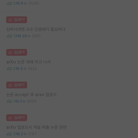
0
9
15245
김GPT
김박사넷엔 교수 인증제가 필요하다
13
20
3261
김GPT
arXiv 논문 게재 하고 나서
2
5
2924
김GPT
논문 accept 후 arxiv 업로드
1
2
9005
김GPT
arXiv 업로드시 저널 제출 논문 관련
0
2
1797