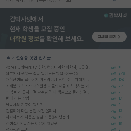
석사 1학기부터 원래 논문 작성을 하나요?
4
🔥 시선집중 핫한 인기글
Korea University 수학, 컴퓨터과학 이학사, UC Berkeley 산업공학 대학원 공학박사가 되는 것은 쉽지 않겠죠?
11
외부에서 괜찮은 랩을 알아보는 방법 (장문주의)
278
대학원생들 교수에게 가스라이팅 당한 것은 이해가 갑니다. 안타깝네요.
120
소재분야 석박사 대학원생 + 물박사들이 착각하는 거
77
왜 후배가 못하는걸 교수님은 내 책임으로 돌리는걸까요?
7
편애 하는 방법
17
물박사의 기준이 뭐임?
9
랩홈피에 다들 본인 사진 올리냐
13
이사이트가 처음엔 정말 도움많이됐는데
16
신생랩가지말라는 이유가 있었구나
19
석사생의 고민
2