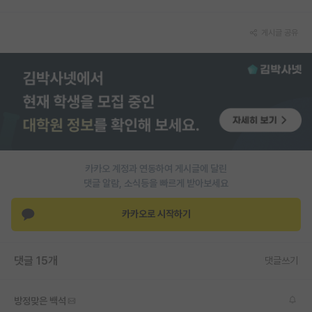
PI 전용 게시판
게시글 공유
인문사회 계열 게시판
특수/전문대학원 게시판
반도체/AI 게시판
장학금/장학생 게시판
학술 정보 게시판
카카오 계정과 연동하여 게시글에 달린
댓글 알람, 소식등을 빠르게 받아보세요
홍보 게시판
카카오로 시작하기
커리어
유학교육
댓글 15개
댓글쓰기
이벤트
반도체 아카데미
방정맞은 백석