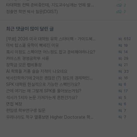
타대학원 컨텍 준비중인데, 지도교수님께는 언제 말씀드려야 할까요?
2
정출연 학연 박사 질문(DGIST)
2
최근 댓글이 많이 달린 글
[무료] 2026 미국 대학원 유학 스타터팩 - 가이드북 & 합격자 컨택메일 템플릿
652
미박 탑스쿨 유학이 빡세진 이유
19
혹시 이정도 스펙이면 어느정도 잡고 준비해야하나요?
14
카이스트 경영공학부 서류
29
장학금 모은 랩비통장
21
AI 학회들 거품 슬슬 지적이 나오네요
33
박사진학하기에 2억은 괜찮은 (?) 정도의 경제력인가요
16
SPK 대학원 현실적으로 가능한 스펙인가요?
6
근데 여기는 왜 그렇게 SPK를 물어보는거임?
17
석사가 1저자 논문 가져가는게 흔한건가요?
5
면접 복장
6
편입생 학부연구생 질문
7
우리나라도 학구 열풍보면 Higher Doctorate 학위가 필요하다고 봅니다.
7