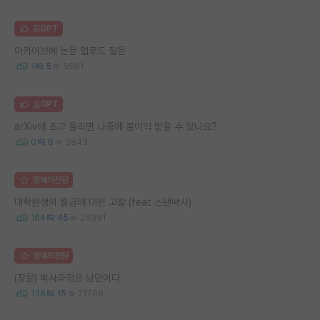
김GPT
아카이브에 논문 업로드 질문
1
5
5961
김GPT
arXiv에 초고 올리면 나중에 불이익 받을 수 있나요?
0
6
3843
명예의전당
대학원생의 월급에 대한 고찰 (feat 스탠박사)
164
45
26391
명예의전당
(장문) 박사과정은 낭만이다
138
15
21798