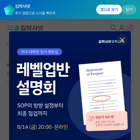
김박사넷
앱으로 보기
닫기
푸시 알림으로 소식을 빠르게
커뮤니티 홈
자유 게시판(아무개랩)
대학원생 모집
arXiv endorsement request 어떻게 하나요..
국내대학원 정보
성실한 알베르 카뮈
연구실&오픈랩
2024.01.15
15
4707
커뮤니티
커뮤니티 홈
전체글보기
베스트 게시판
IF 명예의전당