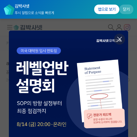
김박사넷
앱으로 보기
닫기
푸시 알림으로 소식을 빠르게
커뮤니티 홈
자유 게시판(아무개랩)
대학원생 모집
arXiv에 초고 올리면 나중에 불이익 받을 수 있나요?
국내대학원 정보
꼼꼼한 칼 세이건
연구실&오픈랩
2024.04.07
6
3836
커뮤니티
커뮤니티 홈
전체글보기
베스트 게시판
IF 명예의전당