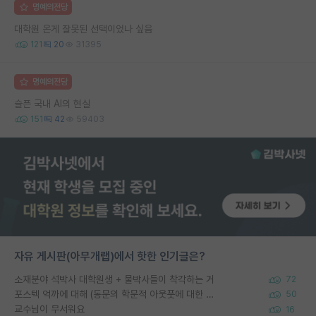
명예의전당
대학원 온게 잘못된 선택이었나 싶음
121
20
31395
명예의전당
슬픈 국내 AI의 현실
151
42
59403
자유 게시판(아무개랩)에서 핫한 인기글은?
소재분야 석박사 대학원생 + 물박사들이 착각하는 거
72
포스텍 억까에 대해 (동문의 학문적 아웃풋에 대한 반박)
50
교수님이 무서워요
16