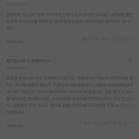
2024.04.08
재팬라운지 🌸
불이익이 있나요? 보통 아이디어 선점 용도로 올리지 않나요? arXiv에 올린
논문은 피어리뷰를 거치지도 않은 정식 논문도 아닌데 어떤 불이익이 있나
요?
0
1
5
0
0
대댓글 쓰기
활기찬 시몬 드 보부아르
2024.04.08
윗윗분 말씀대로 저널 규정마다 다릅니다. 목표하시는 저널이 아카이브에 올
려도 투고에 영향이 없는지 꼭 확인하시길 바랍니다. 나중에 서브미션하실때
에 어떤 저널이든 어차피 에디터에게 아카이브에 올렸다는 것을 밝히고 doi
를 입력하긴 해야합니다만, 아카이브에 올린것을 인정하지 않는 곳도 있습니
다. 이런경우 문헌 유사도 체크에 걸렸다면서 에디터 리젝을 먹을 수 있으니
주의하세요.
0
0
1
0
0
대댓글 쓰기