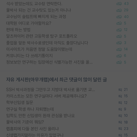
석사 받았는데도 교수랑 연락한다.
43
물박사 되는 건 교수탓도 있는거 아니냐
29
교수님이 슬럼프에 빠지게 되는 과정
40
대학원 어디로 가야할까요?
5
편애 하는 방법
12
알츠하이머 관련 고등학생 탐구 포트폴리오
5
졸업을 앞둔 박사수료생인데 아직도 출장다닙니다
3
이사이트가 처음엔 정말 도움많이됐는데
14
커뮤니티는 다 쓰레기통이지
6
정보보안 연구하는 입장에선 식별가능한 사진을 올리는건 비추이긴함
5
자유 게시판(아무개랩)에서 최근 댓글이 많이 달린 글
SSH 박사과정을 그만두고 지방대 박사로 옮기면 교수의 꿈은 끝일까요?
21
카이스트는 모든 연구실마다 서버 제공해주나요?
15
학부신입생 질문
12
연구실 학생 하나 자퇴했는데
9
입학도 안한 신입생이 원래 관심을 받나요
10
물박사의 기준이 뭐임?
18
랩홈피에 다들 본인 사진 올리냐
23
신생랩가지말라는 이유가 있었구나
15