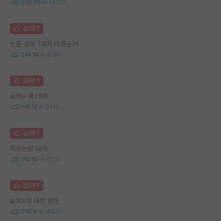
8
35
19425
김GPT
논문 공동 1저자 이름순서
2
14
8184
김GPT
arXiv 에 대해
1
12
9139
김GPT
학위논문 대체
1
10
4555
김GPT
arXiv에 대한 질문
0
9
15231