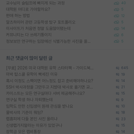
교수님이 슬럼프에 빠지게 되는 과정
40
대학원 어디로 가야할까요?
5
편애 하는 방법
12
알츠하이머 관련 고등학생 탐구 포트폴리오
5
이사이트가 처음엔 정말 도움많이됐는데
14
커뮤니티는 다 쓰레기통이지
6
정보보안 연구하는 입장에선 식별가능한 사진을 올리는건 비추이긴함
5
최근 댓글이 많이 달린 글
[무료] 2026 미국 대학원 유학 스타터팩 - 가이드북 & 합격자 컨택메일 템플릿
645
미박 탑스쿨 유학이 빡세진 이유
19
혹시 이정도 스펙이면 어느정도 잡고 준비해야하나요?
14
SSH 박사과정을 그만두고 지방대 박사로 옮기면 교수의 꿈은 끝일까요?
21
카이스트는 모든 연구실마다 서버 제공해주나요?
15
연구실 학생 하나 자퇴했는데
9
입학도 안한 신입생이 원래 관심을 받나요
10
물박사의 기준이 뭐임?
18
랩홈피에 다들 본인 사진 올리냐
23
신생랩가지말라는 이유가 있었구나
15
장학금 모은 랩비통장
14