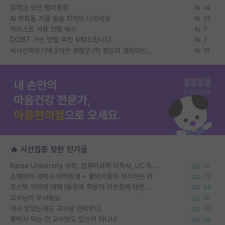
장학금 모은 랩비통장
14
AI 학회들 거품 슬슬 지적이 나오네요
25
카이스트 서류 전형 배수
7
DGIST 가는 방법 추천 부탁드립니다.
7
박사진학하기에 2억은 괜찮은 (?) 정도의 경제력인가요
10
🔥 시선집중 핫한 인기글
Korea University 수학, 컴퓨터과학 이학사, UC Berkeley 산업공학 대학원 공학박사가 되는 것은 쉽지 않겠죠?
10
소재분야 석박사 대학원생 + 물박사들이 착각하는 거
72
포스텍 억까에 대해 (동문의 학문적 아웃풋에 대한 반박)
50
교수님이 무서워요
16
석사 받았는데도 교수랑 연락한다.
43
물박사 되는 건 교수탓도 있는거 아니냐
29