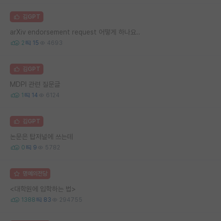
김GPT
arXiv endorsement request 어떻게 하나요..
2
15
4693
김GPT
MDPI 관련 질문글
1
14
6124
김GPT
논문은 탑저널에 쓰는데
0
9
5782
명예의전당
<대학원에 입학하는 법>
1388
83
294755