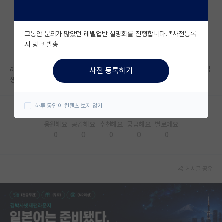
자유 게시판(아무개랩)
그동안 문의가 많았던 레벨업반 설명회를 진행합니다. *사전등록
미국 유학 게시판
시 링크 발송
미국 대학원 합격 후기 게시판
arXiv에 초고 올리고 나중에 OA가 아닌 저널에 투고하게 되면 혹시 불이익
사전 등록하기
대학원생 모집 게시판
생길 수 있을까요..?
대학원 합격 후기 게시판
하루 동안 이 컨텐츠 보지 않기
연구실(PI) 홍보 게시판
응원해요
공감해요
추천해요
궁금해요
별로에요
0
0
0
0
0
석박사 채용 정보 게시판
임용 정보 게시판
게시글 공유
학부 인턴 게시판
취업 게시판
임용 후기 게시판