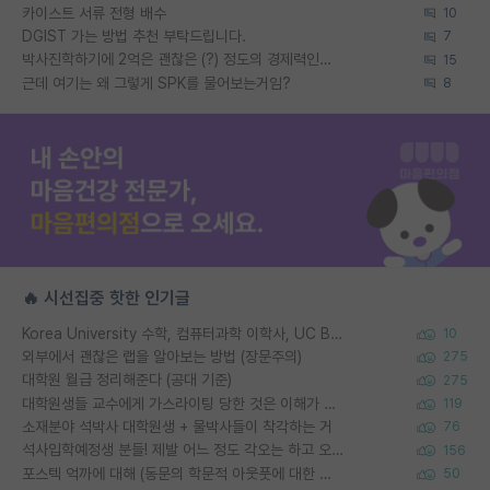
카이스트 서류 전형 배수
10
DGIST 가는 방법 추천 부탁드립니다.
7
박사진학하기에 2억은 괜찮은 (?) 정도의 경제력인가요
15
근데 여기는 왜 그렇게 SPK를 물어보는거임?
8
🔥 시선집중 핫한 인기글
Korea University 수학, 컴퓨터과학 이학사, UC Berkeley 산업공학 대학원 공학박사가 되는 것은 쉽지 않겠죠?
10
외부에서 괜찮은 랩을 알아보는 방법 (장문주의)
275
대학원 월급 정리해준다 (공대 기준)
275
대학원생들 교수에게 가스라이팅 당한 것은 이해가 갑니다. 안타깝네요.
119
소재분야 석박사 대학원생 + 물박사들이 착각하는 거
76
석사입학예정생 분들! 제발 어느 정도 각오는 하고 오세요.
156
포스텍 억까에 대해 (동문의 학문적 아웃풋에 대한 반박)
50