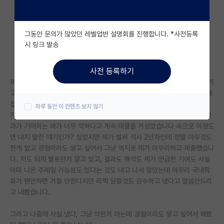
자유 게시판(아무개랩)
그동안 문의가 많았던 레벨업반 설명회를 진행합니다. *사전등록
미국 유학 게시판
시 링크 발송
미국 대학원 합격 후기 게시판
사전 등록하기
대학원생 모집 게시판
제 연구결과가 시원찮았는데 그래도 포맷에 맞춰서 써보고 무슨 피겨 넣을까
고민해보고 학회에 내보는 모든걸 경험해보고 싶어서 쥐어짜서 국내 학회에
대학원 합격 후기 게시판
접수했습니다 근데 과정 중에 잡음이 많았어요
하루 동안 이 컨텐츠 보지 않기
지도교수님이 내지 말라는 얘기는 안하셨는데 데드라인 1시간 전까지 제 결
연구실(PI) 홍보 게시판
과가 기여하는 바가 너무 약하다고 계속 태클을 거셨었습니다 속으로 이정도
면 내지 말란 얘기인가? 싶었지만 제가 벌써 석사 2년차인데 정말 아무것도
석박사 채용 정보 게시판
한게 없고 경험이라도 쌓고 싶어서 그냥 억지로 제가 마무리하고 제출했습니
다. 저도 되게 별로란거 알고 있고, 결과도 해석도 제가 언급한 기여도 사실
임용 정보 게시판
이미 나온 주제일 가능성도 있다는 것도 내고 나서 알았는데 아무리 국내학
학부 인턴 게시판
회가 왠만하면 거절 안한다지만 리젝 당할것도 감수하고 냈다고 말씀안드리
고 내봤습니다.
취업 게시판
그리고 나중에 사실 냈다, 그냥 약한거 아는데 경험이라도 쌓고 싶어서 해봤
임용 후기 게시판