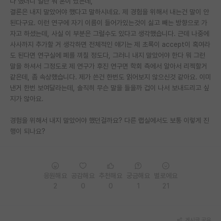
다 했더니 일단 뭐 혼이 났는데,
결론은 내지 말았어야 했다고 말하시네요. 제 경험을 위해서 내는건 말이 안
PI 전용 게시판
된다구요. 이런 연구에 자기 이름이 들어가있는것이 싫고 빼는 방향으로 가
자고 하셨는데, 사실 이 부분은 그럴수도 있다고 생각했습니다. 근데 나중에
인문사회 계열 게시판
사사까지 추가할 거 생각하면 전체적인 얘기는 제 초록이 accept이 혹여라
특수/전문대학원 게시판
도 된다면 연구실에 폐를 끼칠 정도다, 그러니 내지 말았어야 한다 뭐 그런
말을 하셔서 그정도로 제 연구가 후진 연구면 학회 측에서 알아서 리젝할거
반도체/AI 게시판
같은데, 좀 속상했습니다. 제가 쓴건 한번도 읽어보지 않으신것 같아요. 이미
낸거 한번 보여달라는데, 솔직히 무슨 말을 들을까 겁이 나서 보내드리고 싶
장학금/장학생 게시판
지가 않아요.
학술 정보 게시판
경험을 위해서 내지 말았어야 했던걸까요? 다른 랩실에서도 보통 이렇게 진
행이 되나요?
홍보 게시판
커리어
유학교육
응원해요
공감해요
추천해요
궁금해요
별로에요
2
0
0
1
21
이벤트
반도체 아카데미
게시글 공유