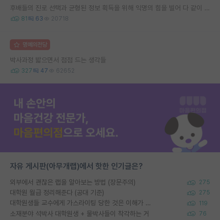
후배들의 진로 선택과 균형된 정보 획득을 위해 익명의 힘을 빌어 다 같이 연봉 공개 타임 한번 갖는 것 어때요?
81
63
20718
명예의전당
박사과정 밟으면서 점점 드는 생각들
327
47
62652
자유 게시판(아무개랩)에서 핫한 인기글은?
외부에서 괜찮은 랩을 알아보는 방법 (장문주의)
275
대학원 월급 정리해준다 (공대 기준)
275
대학원생들 교수에게 가스라이팅 당한 것은 이해가 갑니다. 안타깝네요.
119
소재분야 석박사 대학원생 + 물박사들이 착각하는 거
76