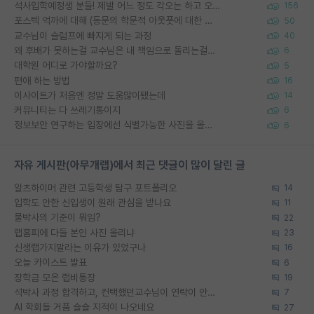
석사입학예정생 분들! 제발 어느 정도 각오는 하고 오세요.
156
포스텍 억까에 대해 (동문의 학문적 아웃풋에 대한 반박)
50
교수님이 슬럼프에 빠지게 되는 과정
40
왜 후배가 못하는걸 교수님은 내 책임으로 돌리는걸까요?
6
대학원 어디로 가야할까요?
5
편애 하는 방법
16
이사이트가 처음엔 정말 도움많이됐는데
14
커뮤니티는 다 쓰레기통이지
6
정보보안 연구하는 입장에선 식별가능한 사진을 올리는건 비추이긴함
6
자유 게시판(아무개랩)에서 최근 댓글이 많이 달린 글
알츠하이머 관련 고등학생 탐구 포트폴리오
14
입학도 안한 신입생이 원래 관심을 받나요
11
물박사의 기준이 뭐임?
22
랩홈피에 다들 본인 사진 올리냐
23
신생랩가지말라는 이유가 있었구나
16
오늘 카이스트 발표
6
장학금 모은 랩비통장
19
석박사 과정 합격하고, 컨택했던교수님이 연락이 안됩니다...
7
AI 학회들 거품 슬슬 지적이 나오네요
27