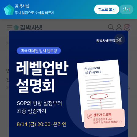
김박사넷
앱으로 보기
닫기
푸시 알림으로 소식을 빠르게
커뮤니티 홈
자유 게시판(아무개랩)
대학원생 모집
본문이 수정되지 않는 박제글입니다.
국내대학원 정보
연구실/교신 저자 입장에서 내기 쪽팔린 학회 초록
연구실&오픈랩
건강한 쇠렌 키르케고르
커뮤니티
2025.04.01
35
11513
커뮤니티 홈
전체글보기
베스트 게시판
IF 명예의전당