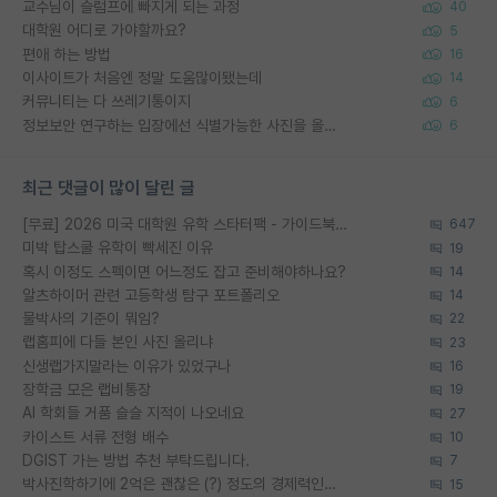
교수님이 슬럼프에 빠지게 되는 과정
40
대학원 어디로 가야할까요?
5
편애 하는 방법
16
이사이트가 처음엔 정말 도움많이됐는데
14
커뮤니티는 다 쓰레기통이지
6
정보보안 연구하는 입장에선 식별가능한 사진을 올리는건 비추이긴함
6
최근 댓글이 많이 달린 글
[무료] 2026 미국 대학원 유학 스타터팩 - 가이드북 & 합격자 컨택메일 템플릿
647
미박 탑스쿨 유학이 빡세진 이유
19
혹시 이정도 스펙이면 어느정도 잡고 준비해야하나요?
14
알츠하이머 관련 고등학생 탐구 포트폴리오
14
물박사의 기준이 뭐임?
22
랩홈피에 다들 본인 사진 올리냐
23
신생랩가지말라는 이유가 있었구나
16
장학금 모은 랩비통장
19
AI 학회들 거품 슬슬 지적이 나오네요
27
카이스트 서류 전형 배수
10
DGIST 가는 방법 추천 부탁드립니다.
7
박사진학하기에 2억은 괜찮은 (?) 정도의 경제력인가요
15