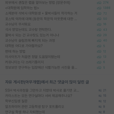
외부에서 괜찮은 랩을 알아보는 방법 (장문주의)
274
<대학원에 입학하는 법>
1388
소재분야 석박사 대학원생 + 물박사들이 착각하는 거
72
포스텍 억까에 대해 (동문의 학문적 아웃풋에 대한 반박)
50
교수님이 무서워요
16
석사 받았는데도 교수랑 연락한다.
43
물박사 되는 건 교수탓도 있는거 아니냐
29
교수님이 슬럼프에 빠지게 되는 과정
40
대학원 어디로 가야할까요?
5
편애 하는 방법
12
이사이트가 처음엔 정말 도움많이됐는데
13
커뮤니티는 다 쓰레기통이지
6
정보보안 연구하는 입장에선 식별가능한 사진을 올리는건 비추이긴함
5
자유 게시판(아무개랩)에서 최근 댓글이 많이 달린 글
SSH 박사과정을 그만두고 지방대 박사로 옮기면 교수의 꿈은 끝일까요?
21
카이스트는 모든 연구실마다 서버 제공해주나요?
15
학부신입생 질문
12
알츠하이머 관련 고등학생 탐구 포트폴리오
9
연구실 학생 하나 자퇴했는데
8