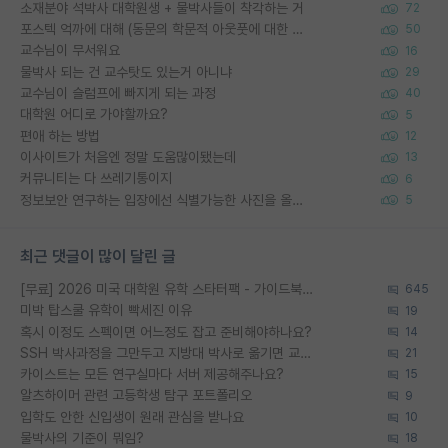
소재분야 석박사 대학원생 + 물박사들이 착각하는 거
72
포스텍 억까에 대해 (동문의 학문적 아웃풋에 대한 반박)
50
교수님이 무서워요
16
물박사 되는 건 교수탓도 있는거 아니냐
29
교수님이 슬럼프에 빠지게 되는 과정
40
대학원 어디로 가야할까요?
5
편애 하는 방법
12
이사이트가 처음엔 정말 도움많이됐는데
13
커뮤니티는 다 쓰레기통이지
6
정보보안 연구하는 입장에선 식별가능한 사진을 올리는건 비추이긴함
5
최근 댓글이 많이 달린 글
[무료] 2026 미국 대학원 유학 스타터팩 - 가이드북 & 합격자 컨택메일 템플릿
645
미박 탑스쿨 유학이 빡세진 이유
19
혹시 이정도 스펙이면 어느정도 잡고 준비해야하나요?
14
SSH 박사과정을 그만두고 지방대 박사로 옮기면 교수의 꿈은 끝일까요?
21
카이스트는 모든 연구실마다 서버 제공해주나요?
15
알츠하이머 관련 고등학생 탐구 포트폴리오
9
입학도 안한 신입생이 원래 관심을 받나요
10
물박사의 기준이 뭐임?
18