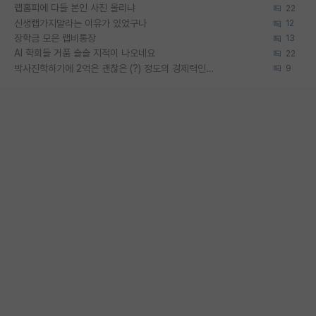
랩홈피에 다들 본인 사진 올리냐
22
신생랩가지말라는 이유가 있었구나
12
장학금 모은 랩비통장
13
AI 학회들 거품 슬슬 지적이 나오네요
22
박사진학하기에 2억은 괜찮은 (?) 정도의 경제력인가요
9