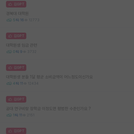
김GPT
경북대 대학원
5
16
12773
김GPT
대학원생 임금 관련
0
9
3732
김GPT
대학원생 분들 1달 평균 소비금액이 어느정도이신가요
4
11
12434
김GPT
공대 연구비랑 장학금 이정도면 평범한 수준인가요 ?
1
11
2151
김GPT