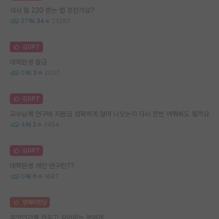
석사 월 220 받는 랩 흔한가요?
27
34
23267
김GPT
대학원생 월급
0
3
2037
김GPT
교수님께 연구비 지원금 정확하게 얼마 나오는지 다시 한번 여쭤봐도 될까요
4
2
2454
김GPT
대학원생 개인 연구란??
0
6
1687
명예의전당
무엇인가를 관두고 싶어하는 분에게