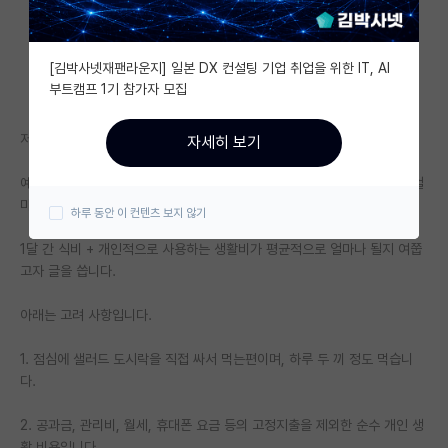
자유 게시판(아무개랩)
[김박사넷재팬라운지] 일본 DX 컨설팅 기업 취업을 위한 IT, AI
미국 유학 게시판
부트캠프 1기 참가자 모집
미국 대학원 합격 후기 게시판
저는 24년도 전기 입학 예정인 예비 대학원생입니다.
자세히 보기
대학원생 모집 게시판
예상 지출 리스트를 작성하던 중, 제가 자취를 해보지 않아 생활비면에서 얼
대학원 합격 후기 게시판
마나 나올지 감이 안와서요 !
하루 동안 이 컨텐츠 보지 않기
연구실(PI) 홍보 게시판
1달 간 식비 + 개인적으로 사용하는 생활비가 평균적으로 얼마나 될지 여쭙
고자 글을 씁니다.
석박사 채용 정보 게시판
아래는 고려 사항입니다.
임용 정보 게시판
학부 인턴 게시판
1. 점심에 샐러드 도시락을 직접 싸서 먹는편이며, 하루 두 끼 정도 먹습니
다.
취업 게시판
2. 공과금, 관리비, 월세, 휴대폰 요금 등의 고정지출을 제외한 순수 개인 생
임용 후기 게시판
활 비용입니다.