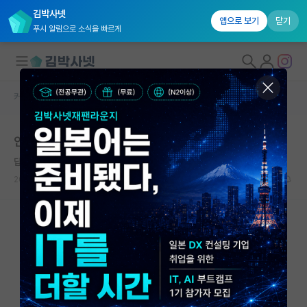
김박사넷
앱으로 보기
닫기
푸시 알림으로 소식을 빠르게
커뮤니티 홈
자유 게시판(아무개랩)
대학원생 모집
안녕하세요. 대학원생 생활비 관련하여 질문드립니다.
국내대학원 정보
답답한 노엄 촘스키
연구실&오픈랩
2023.11.13
11
6881
커뮤니티
커뮤니티 홈
전체글보기
베스트 게시판
IF 명예의전당