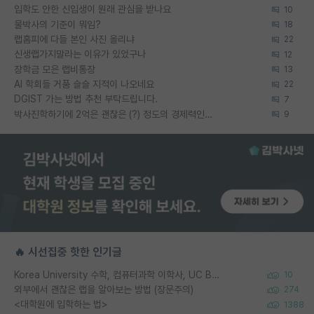
입학도 안한 신입생이 원래 관심을 받나요
10
물박사의 기준이 뭐임?
18
랩홈피에 다들 본인 사진 올리냐
22
신생랩가지말라는 이유가 있었구나
12
장학금 모은 랩비통장
13
AI 학회들 거품 슬슬 지적이 나오네요
22
DGIST 가는 방법 추천 부탁드립니다.
7
박사진학하기에 2억은 괜찮은 (?) 정도의 경제력인가요
9
🔥 시선집중 핫한 인기글
Korea University 수학, 컴퓨터과학 이학사, UC Berkeley 산업공학 대학원 공학박사가 되는 것은 쉽지 않겠죠?
10
외부에서 괜찮은 랩을 알아보는 방법 (장문주의)
274
<대학원에 입학하는 법>
1388