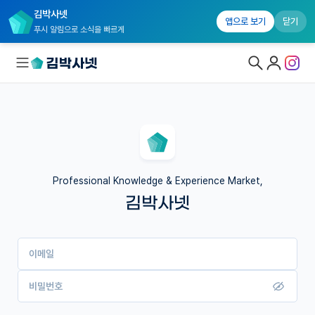
김박사넷
앱으로 보기
닫기
푸시 알림으로 소식을 빠르게
대학원생 모집
국내대학원 정보
연구실&오픈랩
Professional Knowledge & Experience Market,
김박사넷
커뮤니티
커리어
이메일
유학교육
이벤트
비밀번호
반도체 아카데미