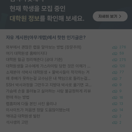
자유 게시판(아무개랩)에서 핫한 인기글은?
외부에서 괜찮은 랩을 알아보는 방법 (장문주의)
276
여기 대학원생 홈페이지다
59
대학원 월급 정리해준다 (공대 기준)
275
대학원생들 교수에게 가스라이팅 당한 것은 이해가 갑니다. 안타깝네요.
120
소재분야 석박사 대학원생 + 물박사들이 착각하는 거
77
왜 후배가 못하는걸 교수님은 내 책임으로 돌리는걸까요?
7
SSH 박사과정을 그만두고 지방대 박사로 옮기면 교수의 꿈은 끝일까요?
9
가슴에 손을 올려놓고 싫어하는 사람 불공정하게 리뷰
9
편애 하는 방법
16
랩홈피에 다들 본인 사진 올리냐
13
이사이트가 처음엔 정말 도움많이됐는데
14
역대급 대학원생 빌런
2
석사생의 고민
2