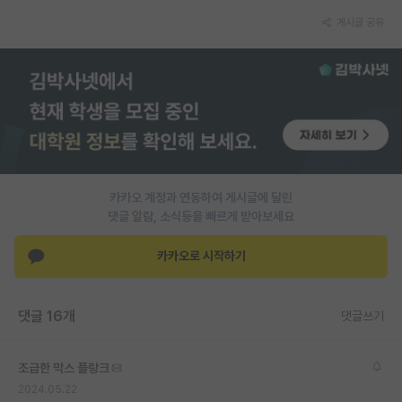
게시글 공유
PI 전용 게시판
인문사회 계열 게시판
특수/전문대학원 게시판
반도체/AI 게시판
장학금/장학생 게시판
카카오 계정과 연동하여 게시글에 달린
학술 정보 게시판
댓글 알람, 소식등을 빠르게 받아보세요
홍보 게시판
카카오로 시작하기
커리어
유학교육
댓글 16개
댓글쓰기
이벤트
조급한 막스 플랑크
반도체 아카데미
2024.05.22