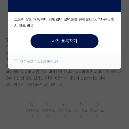
자유 게시판(아무개랩)
그동안 문의가 많았던 레벨업반 설명회를 진행합니다. *사전등록
미국 유학 게시판
시 링크 발송
미국 대학원 합격 후기 게시판
중경외시 라인의 공대생인데요.
사전 등록하기
대학원생 모집 게시판
경북대의 한 연구실에 관심이 생겼는데
ykssh, ist도 알아봤지만 연구 분야가 좀 특수해서
대학원 합격 후기 게시판
경북대에 가면 그 연구를 잘 배울 수 있을 것 같더라고요.
하루 동안 이 컨텐츠 보지 않기
혹시 중경건동홍 라인에서 경북대나 부산대쪽 진학해보신 분 계실까요?
연구실(PI) 홍보 게시판
국립이라 등록금 싸긴 한데 내야하긴 하니까 등록금에 기숙사비, 한 달이나
2주에 한 번 정도 집가면 KTX 비용까지 내면서 생활하시는 것이
석박사 채용 정보 게시판
많이 힘들진 않으셨는지 궁금합니다.
임용 정보 게시판
학부 인턴 게시판
응원해요
공감해요
추천해요
궁금해요
별로에요
취업 게시판
1
0
0
0
4
임용 후기 게시판