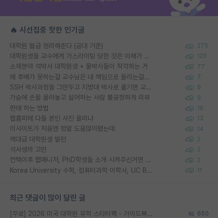
🔥 시선집중 핫한 인기글
대학원 월급 정리해준다 (공대 기준)
275
대학원생들 교수에게 가스라이팅 당한 것은 이해가 갑니다. 안타깝네요.
120
소재분야 석박사 대학원생 + 물박사들이 착각하는 거
77
왜 후배가 못하는걸 교수님은 내 책임으로 돌리는걸까요?
7
SSH 박사과정을 그만두고 지방대 박사로 옮기면 교수의 꿈은 끝일까요?
9
가슴에 손을 올려놓고 싫어하는 사람 불공정하게 리뷰
9
편애 하는 방법
16
랩홈피에 다들 본인 사진 올리냐
13
이사이트가 처음엔 정말 도움많이됐는데
14
역대급 대학원생 빌런
2
석사생의 고민
2
컨택이후 랩매니저, PhD학생들 소개 시켜주신거면 거의 컨펌에 가깝나요?
2
Korea University 수학, 컴퓨터과학 이학사, UC Berkeley 산업공학 대학원 공학박사가 되는 것은 쉽지 않겠죠?
11
최근 댓글이 많이 달린 글
[무료] 2026 미국 대학원 유학 스타터팩 - 가이드북 & 합격자 컨택메일 템플릿
650