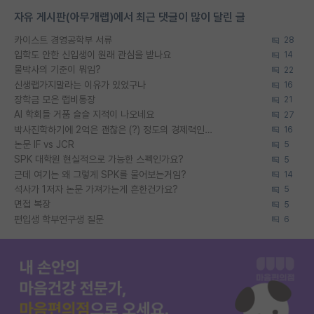
자유 게시판(아무개랩)에서 최근 댓글이 많이 달린 글
카이스트 경영공학부 서류
28
입학도 안한 신입생이 원래 관심을 받나요
14
물박사의 기준이 뭐임?
22
신생랩가지말라는 이유가 있었구나
16
장학금 모은 랩비통장
21
AI 학회들 거품 슬슬 지적이 나오네요
27
박사진학하기에 2억은 괜찮은 (?) 정도의 경제력인가요
16
논문 IF vs JCR
5
SPK 대학원 현실적으로 가능한 스펙인가요?
5
근데 여기는 왜 그렇게 SPK를 물어보는거임?
14
석사가 1저자 논문 가져가는게 흔한건가요?
5
면접 복장
5
편입생 학부연구생 질문
6