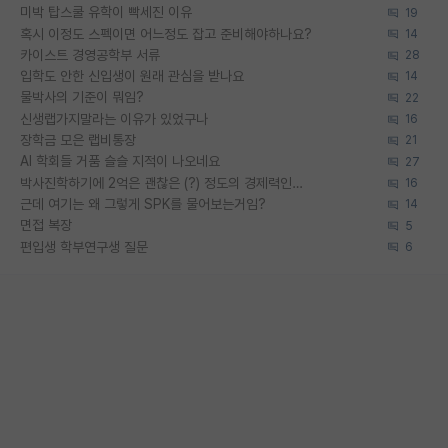
미박 탑스쿨 유학이 빡세진 이유
19
혹시 이정도 스펙이면 어느정도 잡고 준비해야하나요?
14
카이스트 경영공학부 서류
28
입학도 안한 신입생이 원래 관심을 받나요
14
물박사의 기준이 뭐임?
22
신생랩가지말라는 이유가 있었구나
16
장학금 모은 랩비통장
21
AI 학회들 거품 슬슬 지적이 나오네요
27
박사진학하기에 2억은 괜찮은 (?) 정도의 경제력인가요
16
근데 여기는 왜 그렇게 SPK를 물어보는거임?
14
면접 복장
5
편입생 학부연구생 질문
6