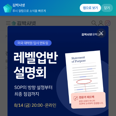
김박사넷
앱으로 보기
닫기
푸시 알림으로 소식을 빠르게
커뮤니티 홈
자유 게시판(아무개랩)
대학원생 모집
경북대 대학원
국내대학원 정보
용감한 시몬 드 보부아르
연구실&오픈랩
2024.05.22
16
12796
커뮤니티
커뮤니티 홈
전체글보기
베스트 게시판
IF 명예의전당