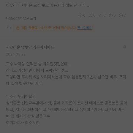
아무리 대학원은 교수 보고 가는거라 해도 전 비추...
재팬라운지 🌸
0
0
0
0
7
대댓글 1개
대댓글 쓰기
해당 댓글을 보려면 로그인이 필요합니다.
로그인하기
시끄러운 앙투안 라부아지에
2024.05.22
교수 나이랑 실적을 좀 봐야할것같은데...
간다고 가정하면 어짜피 도박인건 맞고,
그렇다면 주사위 6을 노려야하는데 교수 임용된지 3년차 넘으면 비추, 포닥
때 실적 별로여도 비추.
무조건 노려야할건
실적좋은 신입교수밑에서 첫, 둘째 제자쯤의 포지션 에이스로 좋은논문 몰아
받고, 지도는 선배대신 교수한테받는상황+ 교수가 괴수가아니고 인성 바르
며 첫 제자에 관심 많은교수
여기까지가 최소컷임.