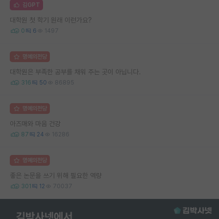
김GPT
대학원 첫 학기 원래 이런가요?
0
6
1497
명예의전당
대학원은 부족한 공부를 채워 주는 곳이 아닙니다.
316
50
86895
명예의전당
아즈매와 마음 건강
87
24
16286
명예의전당
좋은 논문을 쓰기 위해 필요한 역량
301
12
70037