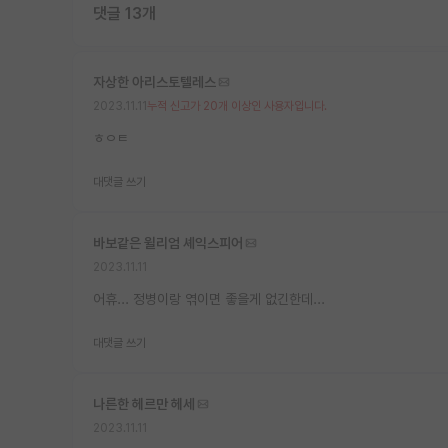
댓글 13개
자상한 아리스토텔레스
2023.11.11
누적 신고가 20개 이상인 사용자입니다.
ㅎㅇㅌ
대댓글 쓰기
바보같은 윌리엄 셰익스피어
2023.11.11
어휴... 정병이랑 엮이면 좋을게 없긴한데...
대댓글 쓰기
나른한 헤르만 헤세
2023.11.11