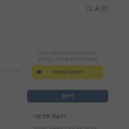
카카오 계정과 연동하여 게시글에 달린
댓글 알람, 소식등을 빠르게 받아보세요
기
댓글 알람
카카오로 시작하기
글쓰기
가장 핫한 댓글은?
가지마라. 신생랩이고 내가 석사 3학기차인데 최고참인데 나도 아무것도 모르는데 교수가 후배들 왜 논문 교육 안시키냐. 논문 왜 안 써오냐 닦달한다