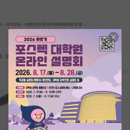
어
유학교육
이벤트
반도체 아카데미
재팬라운지 🌸
 살인 협박 등)
스크랩
신고하