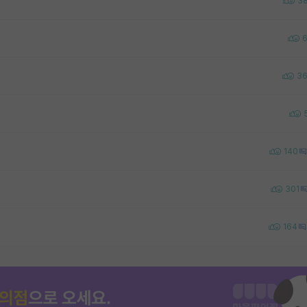
3
3
140
301
164