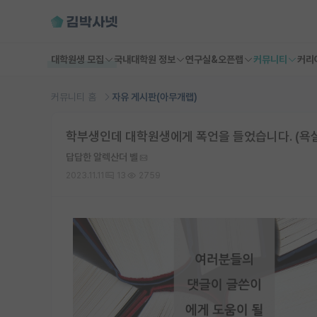
대학원생 모집
국내대학원 정보
연구실&오픈랩
커뮤니티
커리
커뮤니티 홈
자유 게시판(아무개랩)
학부생인데 대학원생에게 폭언을 들었습니다. (욕설,
답답한 알렉산더 벨
2023.11.11
13
2759