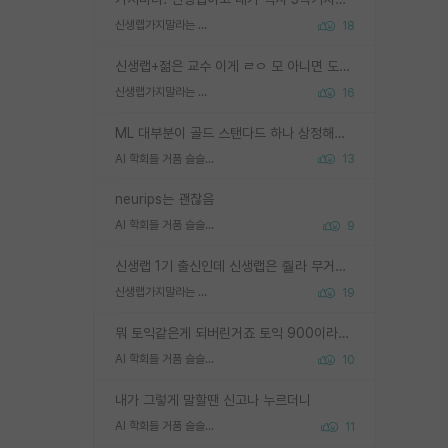
신생랩가지말라는 이유가 있었구나
18
신생랩+젊은 교수 이게 ㄹㅇ 모 아니면 도인듯.
신생랩가지말라는 이유가 있었구나
16
ML 대부분이 골드 스탠다드 하나 상정해놓고 (벤치마크 데이터셋이 여러 개면 여러 개 상정) 그거 얼마나 잘 맞추나 싸움임 가끔 번뜩이는 설계 철학을 보여주는 논문들도 있지만 대부분 그거 성적 얼마나 더 올리느라에 혈안이 되어 있는 측면이 잇음
AI 학회들 거품 슬슬 지적이 나오네요
13
neurips는 괜찮음
AI 학회들 거품 슬슬 지적이 나오네요
9
신생랩 1기 출신인데 신생랩은 줠라 무거운 바벨 같은거임. 들면 대박인데 못들면 깔려 죽음. 아무도 알려주지 않는 환경에서 자생해야하지만, 일단 살아남았다면 그 어떤 사람보다 악착같고 생존력 높은 사람으로 거듭날 수 있음
신생랩가지말라는 이유가 있었구나
19
뭐 토익같은게 되버린거죠 토익 900이라고 영어잘하는건 아닙니다만 잘하는사람은 다 900을 넘는 그런
AI 학회들 거품 슬슬 지적이 나오네요
10
내가 그렇게 말할땐 신고나 누르더니
AI 학회들 거품 슬슬 지적이 나오네요
11