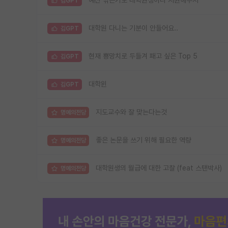
예산 깎은거로 대학원생이나 지원해주지
김GPT
대학원 다니는 기분이 안들어요..
김GPT
현재 뿅망치로 두들겨 패고 싶은 Top 5
김GPT
대학윈
김GPT
지도교수와 잘 맞는다는것
명예의전당
좋은 논문을 쓰기 위해 필요한 역량
명예의전당
대학원생의 월급에 대한 고찰 (feat 스탠박사)
명예의전당