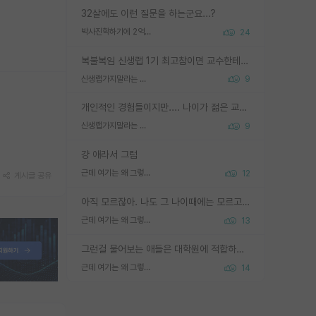
32살에도 이런 질문을 하는군요...?
박사진학하기에 2억은 괜찮은 (?) 정도의 경제력인가요
24
복불복임 신생랩 1기 최고참이면 교수한테 직접 지도받는 시간이 매우 많음 제대로 된 교수라면 말이지 그게 아니라면 그냥 넌 해방 불가능한 노예 1호에 감점쓰레기통이 되는거고
신생랩가지말라는 이유가 있었구나
9
개인적인 경험들이지만.... 나이가 젊은 교수일수록 꼰대라는 가면을 쓴 채로 무례함을 행동하는 경우가 거의 90% 정도였음. 나이가 어린데 다른 또래들과 달리 명예, 권력, 재력까지 얻었으니 세상 다 가진 기분이겠지. 오히러 나이 든 교수들이 행동과 말을 더 조심하시더라.
신생랩가지말라는 이유가 있었구나
9
걍 애라서 그럼
근데 여기는 왜 그렇게 SPK를 물어보는거임?
12
게시글 공유
아직 모르잖아. 나도 그 나이때에는 모르고 평가 받고 안심하고 싶었어.
근데 여기는 왜 그렇게 SPK를 물어보는거임?
13
그런걸 물어보는 애들은 대학원에 적합하지 않다
근데 여기는 왜 그렇게 SPK를 물어보는거임?
14