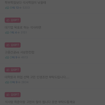
학부학점보다 석사학점이 낮을때
0
13
5203
김GPT
대기업 목표로 하는 석사라면
1
4
3151
김GPT
고중간공vs 서성한전컴
2
9
4613
김GPT
대학원과 취업 선택 고민 인생조언 부탁드립니다....
0
9
2834
김GPT
석사랑 취준이랑 고민이 많이 됩니다 조언 부탁드릴께요