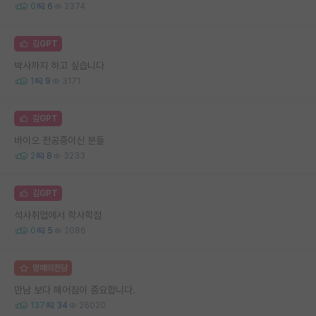
0
6
2374
김GPT
박사까지 하고 싶습니다
1
9
3171
김GPT
바이오 전공중이신 분들
2
8
3233
김GPT
석사취업에서 학사학점
0
5
2086
명예의전당
만남 보다 헤어짐이 중요합니다.
137
34
26020