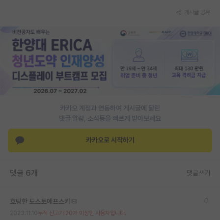
게시글 공유
PI 전용 게시판
인문사회 계열 게시판
특수/전문대학원 게시판
반도체/AI 게시판
장학금/장학생 게시판
카카오 계정과 연동하여 게시글에 달린
학술 정보 게시판
댓글 알람, 소식등을 빠르게 받아보세요
홍보 게시판
카카오로 시작하기
커리어
유학교육
댓글 6개
댓글쓰기
이벤트
호탕한 도스토예프스키
반도체 아카데미
2023.11.10
누적 신고가 20개 이상인 사용자입니다.