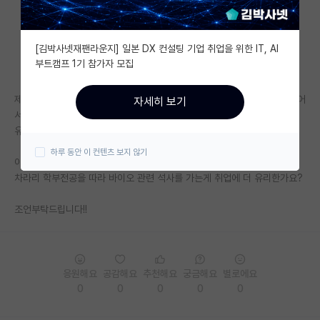
자유 게시판(아무개랩)
[김박사넷재팬라운지] 일본 DX 컨설팅 기업 취업을 위한 IT, AI
미국 유학 게시판
부트캠프 1기 참가자 모집
미국 대학원 합격 후기 게시판
제 학부 전공은 바이오인데요(생명공학) 바이오가 취업이 어렵다고 알고있어
자세히 보기
대학원생 모집 게시판
서 약대쪽으로 대학원 석사 알아보게됐습니다.
유기합성을 이용한 약품제조화학 관련분야인데,
대학원 합격 후기 게시판
하루 동안 이 컨텐츠 보지 않기
이런경우 석사 취업할때 문제가 생길까요?
연구실(PI) 홍보 게시판
차라리 학부전공을 따라 바이오 관련 석사를 가는게 취업에 더 유리한가요?
석박사 채용 정보 게시판
조언부탁드립니다!!
임용 정보 게시판
학부 인턴 게시판
응원해요
공감해요
추천해요
궁금해요
별로에요
취업 게시판
0
0
0
0
0
임용 후기 게시판