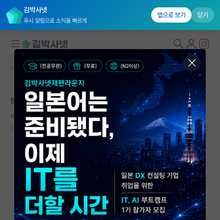
김박사넷
앱으로 보기
닫기
푸시 알림으로 소식을 빠르게
커뮤니티 홈
자유 게시판(아무개랩)
대학원생 모집
학부 전공과 관련없는 석사 분야
국내대학원 정보
세심한 마르셀 프루스트
연구실&오픈랩
2023.11.10
6
1685
커뮤니티
커뮤니티 홈
전체글보기
베스트 게시판
IF 명예의전당