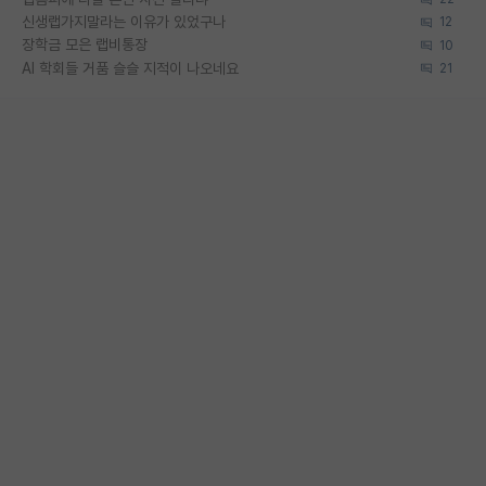
신생랩가지말라는 이유가 있었구나
12
장학금 모은 랩비통장
10
AI 학회들 거품 슬슬 지적이 나오네요
21