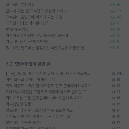
교수님이 무서워요
16
물박사 되는 건 교수탓도 있는거 아니냐
29
교수님이 슬럼프에 빠지게 되는 과정
40
대학원 어디로 가야할까요?
5
편애 하는 방법
12
이사이트가 처음엔 정말 도움많이됐는데
13
커뮤니티는 다 쓰레기통이지
5
정보보안 연구하는 입장에선 식별가능한 사진을 올리는건 비추이긴함
5
최근 댓글이 많이 달린 글
[무료] 2026 미국 대학원 유학 스타터팩 - 가이드북 & 합격자 컨택메일 템플릿
645
미박 탑스쿨 유학이 빡세진 이유
19
혹시 이정도 스펙이면 어느정도 잡고 준비해야하나요?
14
SSH 박사과정을 그만두고 지방대 박사로 옮기면 교수의 꿈은 끝일까요?
21
카이스트는 모든 연구실마다 서버 제공해주나요?
15
학부신입생 질문
12
알츠하이머 관련 고등학생 탐구 포트폴리오
9
입학도 안한 신입생이 원래 관심을 받나요
10
물박사의 기준이 뭐임?
17
랩홈피에 다들 본인 사진 올리냐
22