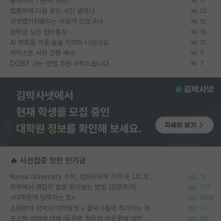
물박사의 기준이 뭐임?
17
랩홈피에 다들 본인 사진 올리냐
22
신생랩가지말라는 이유가 있었구나
12
장학금 모은 랩비통장
10
AI 학회들 거품 슬슬 지적이 나오네요
21
카이스트 서류 전형 배수
7
DGIST 가는 방법 추천 부탁드립니다.
7
🔥 시선집중 핫한 인기글
Korea University 수학, 컴퓨터과학 이학사, UC Berkeley 산업공학 대학원 공학박사가 되는 것은 쉽지 않겠죠?
10
외부에서 괜찮은 랩을 알아보는 방법 (장문주의)
274
<대학원에 입학하는 법>
1388
소재분야 석박사 대학원생 + 물박사들이 착각하는 거
72
포스텍 억까에 대해 (동문의 학문적 아웃풋에 대한 반박)
50