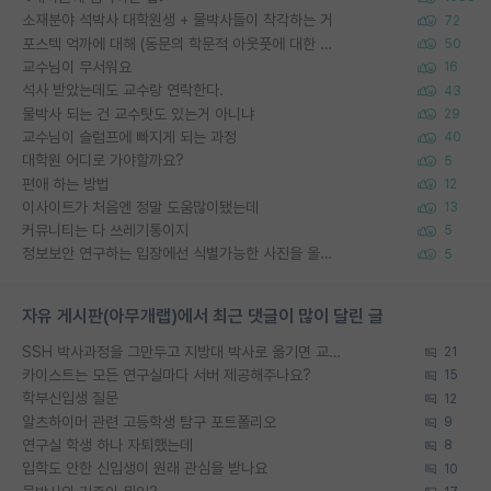
소재분야 석박사 대학원생 + 물박사들이 착각하는 거
72
포스텍 억까에 대해 (동문의 학문적 아웃풋에 대한 반박)
50
교수님이 무서워요
16
석사 받았는데도 교수랑 연락한다.
43
물박사 되는 건 교수탓도 있는거 아니냐
29
교수님이 슬럼프에 빠지게 되는 과정
40
대학원 어디로 가야할까요?
5
편애 하는 방법
12
이사이트가 처음엔 정말 도움많이됐는데
13
커뮤니티는 다 쓰레기통이지
5
정보보안 연구하는 입장에선 식별가능한 사진을 올리는건 비추이긴함
5
자유 게시판(아무개랩)에서 최근 댓글이 많이 달린 글
SSH 박사과정을 그만두고 지방대 박사로 옮기면 교수의 꿈은 끝일까요?
21
카이스트는 모든 연구실마다 서버 제공해주나요?
15
학부신입생 질문
12
알츠하이머 관련 고등학생 탐구 포트폴리오
9
연구실 학생 하나 자퇴했는데
8
입학도 안한 신입생이 원래 관심을 받나요
10