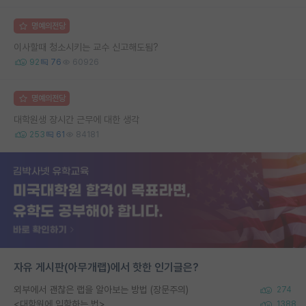
명예의전당
이사할때 청소시키는 교수 신고해도됨?
92
76
60926
명예의전당
대학원생 장시간 근무에 대한 생각
253
61
84181
자유 게시판(아무개랩)에서 핫한 인기글은?
외부에서 괜찮은 랩을 알아보는 방법 (장문주의)
274
<대학원에 입학하는 법>
1388