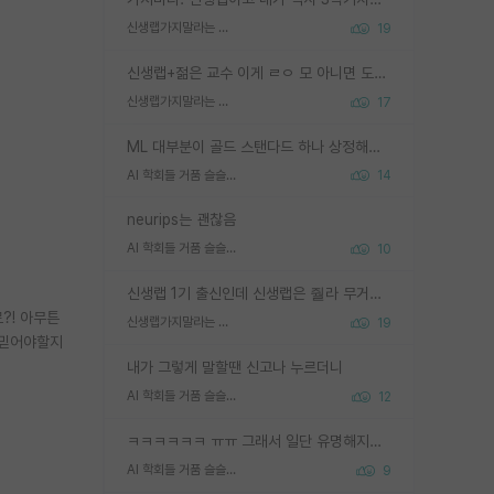
신생랩가지말라는 이유가 있었구나
19
신생랩+젊은 교수 이게 ㄹㅇ 모 아니면 도인듯.
신생랩가지말라는 이유가 있었구나
17
ML 대부분이 골드 스탠다드 하나 상정해놓고 (벤치마크 데이터셋이 여러 개면 여러 개 상정) 그거 얼마나 잘 맞추나 싸움임 가끔 번뜩이는 설계 철학을 보여주는 논문들도 있지만 대부분 그거 성적 얼마나 더 올리느라에 혈안이 되어 있는 측면이 잇음
AI 학회들 거품 슬슬 지적이 나오네요
14
neurips는 괜찮음
AI 학회들 거품 슬슬 지적이 나오네요
10
신생랩 1기 출신인데 신생랩은 줠라 무거운 바벨 같은거임. 들면 대박인데 못들면 깔려 죽음. 아무도 알려주지 않는 환경에서 자생해야하지만, 일단 살아남았다면 그 어떤 사람보다 악착같고 생존력 높은 사람으로 거듭날 수 있음
?! 아무튼
신생랩가지말라는 이유가 있었구나
19
 믿어야할지
내가 그렇게 말할땐 신고나 누르더니
AI 학회들 거품 슬슬 지적이 나오네요
12
ㅋㅋㅋㅋㅋㅋ ㅠㅠ 그래서 일단 유명해지는게 중요한거같습니다
AI 학회들 거품 슬슬 지적이 나오네요
9