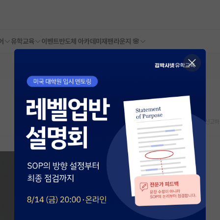
어
유학교육
이벤트
반도체 아카데미
재팬라운지 🌸
스크랩
신고하