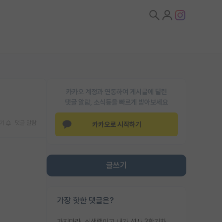
카카오 계정과 연동하여 게시글에 달린
댓글 알람, 소식등을 빠르게 받아보세요
기
댓글 알람
카카오로 시작하기
글쓰기
가장 핫한 댓글은?
가지마라. 신생랩이고 내가 석사 3학기차인데 최고참인데 나도 아무것도 모르는데 교수가 후배들 왜 논문 교육 안시키냐. 논문 왜 안 써오냐 닦달한다