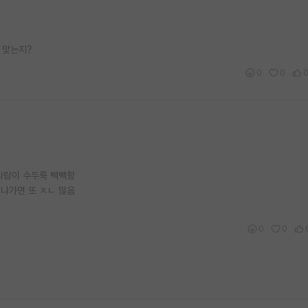
게 맞는지?
0
0
사람이 수두룩 빽빽함
 나가면 또 ㅈㄴ 많음
0
0