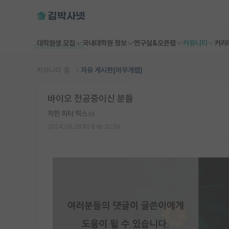
대학원생 모집
국내대학원 정보
연구실&오픈랩
커뮤니티
커리
커뮤니티 홈
자유 게시판(아무개랩)
바이오 전공중이신 분들
착한 피터 힉스
2024.06.28
8
3239