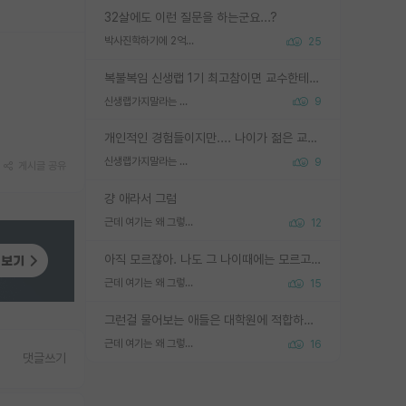
32살에도 이런 질문을 하는군요...?
박사진학하기에 2억은 괜찮은 (?) 정도의 경제력인가요
25
복불복임 신생랩 1기 최고참이면 교수한테 직접 지도받는 시간이 매우 많음 제대로 된 교수라면 말이지 그게 아니라면 그냥 넌 해방 불가능한 노예 1호에 감점쓰레기통이 되는거고
신생랩가지말라는 이유가 있었구나
9
개인적인 경험들이지만.... 나이가 젊은 교수일수록 꼰대라는 가면을 쓴 채로 무례함을 행동하는 경우가 거의 90% 정도였음. 나이가 어린데 다른 또래들과 달리 명예, 권력, 재력까지 얻었으니 세상 다 가진 기분이겠지. 오히러 나이 든 교수들이 행동과 말을 더 조심하시더라.
신생랩가지말라는 이유가 있었구나
9
게시글 공유
걍 애라서 그럼
근데 여기는 왜 그렇게 SPK를 물어보는거임?
12
아직 모르잖아. 나도 그 나이때에는 모르고 평가 받고 안심하고 싶었어.
근데 여기는 왜 그렇게 SPK를 물어보는거임?
15
그런걸 물어보는 애들은 대학원에 적합하지 않다
근데 여기는 왜 그렇게 SPK를 물어보는거임?
16
댓글쓰기