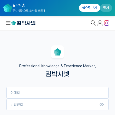
김박사넷
앱으로 보기
닫기
푸시 알림으로 소식을 빠르게
대학원생 모집
국내대학원 정보
연구실&오픈랩
Professional Knowledge & Experience Market,
김박사넷
커뮤니티
커리어
이메일
유학교육
이벤트
비밀번호
반도체 아카데미