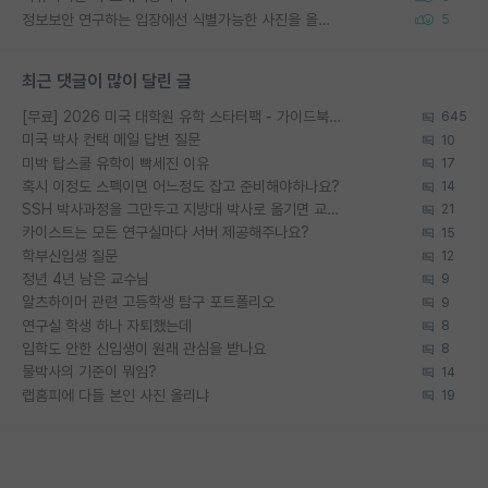
정보보안 연구하는 입장에선 식별가능한 사진을 올리는건 비추이긴함
5
최근 댓글이 많이 달린 글
[무료] 2026 미국 대학원 유학 스타터팩 - 가이드북 & 합격자 컨택메일 템플릿
645
미국 박사 컨택 메일 답변 질문
10
미박 탑스쿨 유학이 빡세진 이유
17
혹시 이정도 스펙이면 어느정도 잡고 준비해야하나요?
14
SSH 박사과정을 그만두고 지방대 박사로 옮기면 교수의 꿈은 끝일까요?
21
카이스트는 모든 연구실마다 서버 제공해주나요?
15
학부신입생 질문
12
정년 4년 남은 교수님
9
알츠하이머 관련 고등학생 탐구 포트폴리오
9
연구실 학생 하나 자퇴했는데
8
입학도 안한 신입생이 원래 관심을 받나요
8
물박사의 기준이 뭐임?
14
랩홈피에 다들 본인 사진 올리냐
19