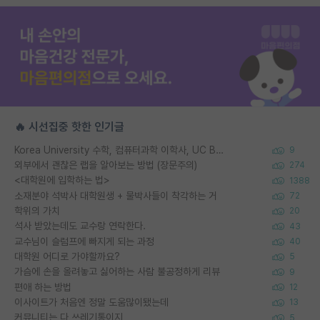
🔥 시선집중 핫한 인기글
Korea University 수학, 컴퓨터과학 이학사, UC Berkeley 산업공학 대학원 공학박사가 되는 것은 쉽지 않겠죠?
9
외부에서 괜찮은 랩을 알아보는 방법 (장문주의)
274
<대학원에 입학하는 법>
1388
소재분야 석박사 대학원생 + 물박사들이 착각하는 거
72
학위의 가치
20
석사 받았는데도 교수랑 연락한다.
43
교수님이 슬럼프에 빠지게 되는 과정
40
대학원 어디로 가야할까요?
5
가슴에 손을 올려놓고 싫어하는 사람 불공정하게 리뷰
9
편애 하는 방법
12
이사이트가 처음엔 정말 도움많이됐는데
13
커뮤니티는 다 쓰레기통이지
5