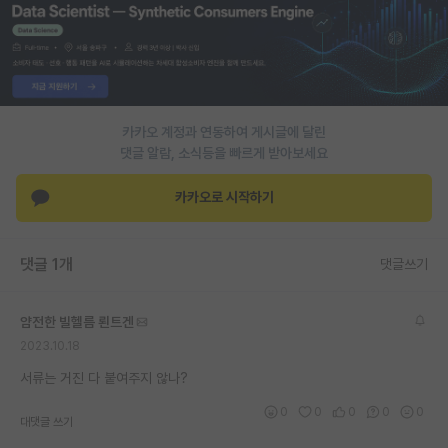
PI 전용 게시판
인문사회 계열 게시판
특수/전문대학원 게시판
카카오 계정과 연동하여 게시글에 달린
반도체/AI 게시판
댓글 알람, 소식등을 빠르게 받아보세요
장학금/장학생 게시판
카카오로 시작하기
학술 정보 게시판
댓글 1개
댓글쓰기
홍보 게시판
커리어
얌전한 빌헬름 뢴트겐
2023.10.18
유학교육
서류는 거진 다 붙여주지 않나?
이벤트
0
0
0
0
0
대댓글 쓰기
반도체 아카데미