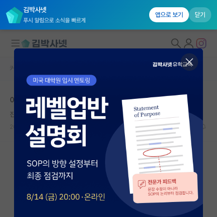
김박사넷
앱으로 보기
닫기
푸시 알림으로 소식을 빠르게
커뮤니티 홈
자유 게시판(아무개랩)
대학원생 모집
이번에 포스텍 AI 학점컷 어떤가요?
국내대학원 정보
진지한 데이비드 흄
연구실&오픈랩
2023.10.18
1
2971
커뮤니티
커뮤니티 홈
전체글보기
베스트 게시판
IF 명예의전당