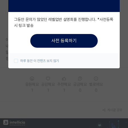
자유 게시판(아무개랩)
그동안 문의가 많았던 레벨업반 설명회를 진행합니다. *사전등록
미국 유학 게시판
시 링크 발송
미국 대학원 합격 후기 게시판
이번에 AI 대학원 포스텍 서류 붙으신 분들!
사전 등록하기
대학원생 모집 게시판
내년 1차 지원하려는데 학부/학점 혹시 알려주실수있나요?
알려주시면 정말 감사하겠습니다.
대학원 합격 후기 게시판
정말 포스텍 가고 싶습니다.
하루 동안 이 컨텐츠 보지 않기
연구실(PI) 홍보 게시판
석박사 채용 정보 게시판
응원해요
공감해요
추천해요
궁금해요
별로에요
1
1
1
0
0
임용 정보 게시판
학부 인턴 게시판
게시글 공유
취업 게시판
임용 후기 게시판