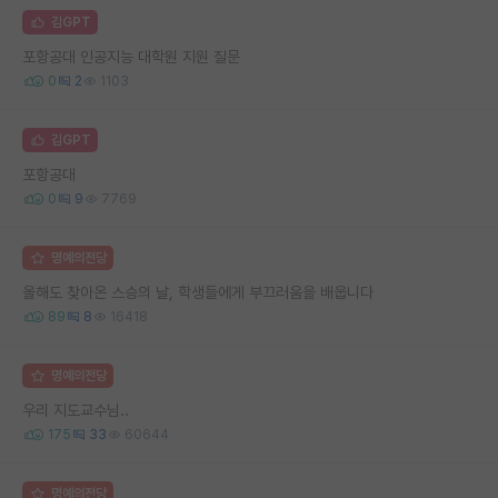
김GPT
포항공대 인공지능 대학원 지원 질문
0
2
1103
김GPT
포항공대
0
9
7769
명예의전당
올해도 찾아온 스승의 날, 학생들에게 부끄러움을 배웁니다
89
8
16418
명예의전당
우리 지도교수님..
175
33
60644
명예의전당