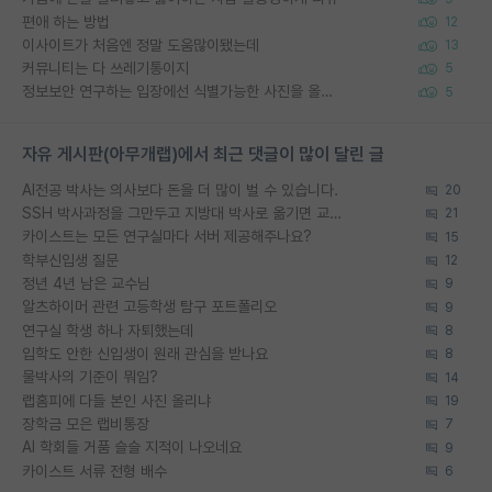
편애 하는 방법
12
이사이트가 처음엔 정말 도움많이됐는데
13
커뮤니티는 다 쓰레기통이지
5
정보보안 연구하는 입장에선 식별가능한 사진을 올리는건 비추이긴함
5
자유 게시판(아무개랩)에서 최근 댓글이 많이 달린 글
AI전공 박사는 의사보다 돈을 더 많이 벌 수 있습니다.
20
SSH 박사과정을 그만두고 지방대 박사로 옮기면 교수의 꿈은 끝일까요?
21
카이스트는 모든 연구실마다 서버 제공해주나요?
15
학부신입생 질문
12
정년 4년 남은 교수님
9
알츠하이머 관련 고등학생 탐구 포트폴리오
9
연구실 학생 하나 자퇴했는데
8
입학도 안한 신입생이 원래 관심을 받나요
8
물박사의 기준이 뭐임?
14
랩홈피에 다들 본인 사진 올리냐
19
장학금 모은 랩비통장
7
AI 학회들 거품 슬슬 지적이 나오네요
9
카이스트 서류 전형 배수
6