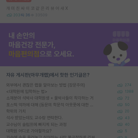
개 미 친 싸 이 코 같 은 리 뷰 어 새 X
203
36
33509
자유 게시판(아무개랩)에서 핫한 인기글은?
외부에서 괜찮은 랩을 알아보는 방법 (장문주의)
274
<대학원에 입학하는 법>
1388
소재분야 석박사 대학원생 + 물박사들이 착각하는 거
72
포스텍 억까에 대해 (동문의 학문적 아웃풋에 대한 반박)
50
학위의 가치
20
석사 받았는데도 교수랑 연락한다.
43
교수님이 슬럼프에 빠지게 되는 과정
40
대학원 어디로 가야할까요?
5
가슴에 손을 올려놓고 싫어하는 사람 불공정하게 리뷰
9