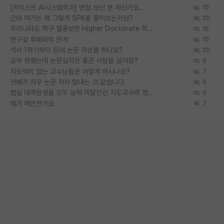
[카이스트 AI시스템학과] 면접 보신 분 계신가요...
10
근데 여기는 왜 그렇게 SPK를 물어보는거임?
20
우리나라도 학구 열풍보면 Higher Doctorate 학위가 필요하다고 봅니다.
16
연구실 후배와의 관계
10
석사 1학기부터 원래 논문 작성을 하나요?
20
공부 못했는데 논문실적은 좋은 사람을 싫어함?
6
지도력이 없는 교수님들은 어떻게 하시나요?
7
선배가 자꾸 논문 저자 탐내는 것 같습니다
6
랩실 대학원생들 모두 능력 미달인건 지도교수의 영향 아닌가?
9
제가 예민한가요
7