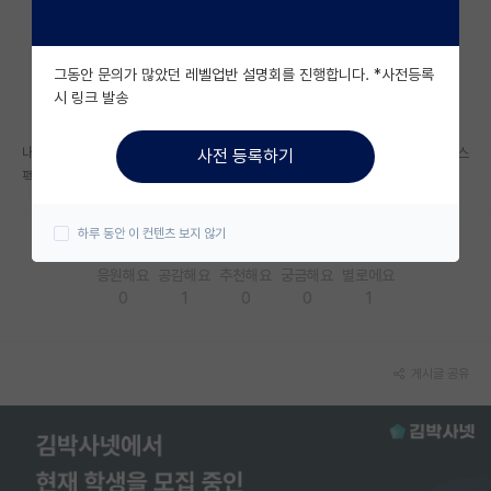
자유 게시판(아무개랩)
그동안 문의가 많았던 레벨업반 설명회를 진행합니다. *사전등록
미국 유학 게시판
시 링크 발송
미국 대학원 합격 후기 게시판
내년 후기한양대 인공지능 대학원 지원 하려고 하는데 합격하신분 간단한 스
사전 등록하기
대학원생 모집 게시판
펙좀 알수있나요??
대학원 합격 후기 게시판
하루 동안 이 컨텐츠 보지 않기
연구실(PI) 홍보 게시판
응원해요
공감해요
추천해요
궁금해요
별로에요
0
1
0
0
1
석박사 채용 정보 게시판
임용 정보 게시판
게시글 공유
학부 인턴 게시판
취업 게시판
임용 후기 게시판