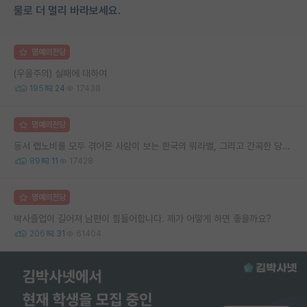
물로 더 멀리 바라보세요.
명예의전당
(우울주의) 실패에 대하여
195
24
17438
명예의전당
동서 랩노비를 모두 겪어온 사람이 보는 한국의 워라밸, 그리고 간곡한 당부의 말씀
89
11
17428
명예의전당
박사졸업이 길어져 남편이 힘들어합니다. 제가 어떻게 하면 좋을까요?
206
31
61404