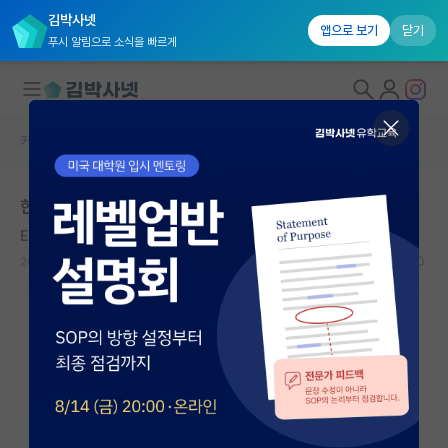
김박사넷
앱으로 보기
닫기
푸시 알림으로 소식을 빠르게
커뮤니티 홈
자유 게시판(아무개랩)
대학원생 모집
한양대 인공지능
국내대학원 정보
Ezra Pound
연구실&오픈랩
2020.11.22
10
20050
커뮤니티
커뮤니티 홈
전체글보기
베스트 게시판
IF 명예의전당