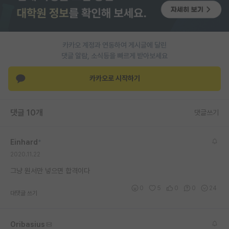
PI 전용 게시판
인문사회 계열 게시판
카카오 계정과 연동하여 게시글에 달린
댓글 알람, 소식등을 빠르게 받아보세요
특수/전문대학원 게시판
반도체/AI 게시판
카카오로 시작하기
장학금/장학생 게시판
댓글 10개
댓글쓰기
학술 정보 게시판
홍보 게시판
Einhard
*
2020.11.22
커리어
그냥 원서만 넣으면 합격이다
유학교육
0
5
0
0
24
대댓글 쓰기
이벤트
반도체 아카데미
Oribasius