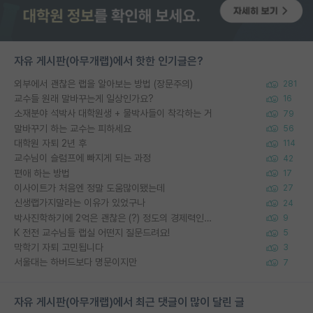
자유 게시판(아무개랩)에서 핫한 인기글은?
외부에서 괜찮은 랩을 알아보는 방법 (장문주의)
281
교수들 원래 말바꾸는게 일상인가요?
16
소재분야 석박사 대학원생 + 물박사들이 착각하는 거
79
말바꾸기 하는 교수는 피하세요
56
대학원 자퇴 2년 후
114
교수님이 슬럼프에 빠지게 되는 과정
42
편애 하는 방법
17
이사이트가 처음엔 정말 도움많이됐는데
27
신생랩가지말라는 이유가 있었구나
24
박사진학하기에 2억은 괜찮은 (?) 정도의 경제력인가요
9
K 전전 교수님들 랩실 어떤지 질문드려요!
5
막학기 자퇴 고민됩니다
3
서울대는 하버드보다 명문이지만
7
자유 게시판(아무개랩)에서 최근 댓글이 많이 달린 글