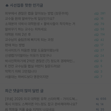
🔥 시선집중 핫한 인기글
외부에서 괜찮은 랩을 알아보는 방법 (장문주의)
281
교수들 원래 말바꾸는게 일상인가요?
16
소재분야 석박사 대학원생 + 물박사들이 착각하는 거
79
말바꾸기 하는 교수는 피하세요
56
대학원 자퇴 2년 후
114
교수님이 슬럼프에 빠지게 되는 과정
42
편애 하는 방법
17
이사이트가 처음엔 정말 도움많이됐는데
27
신생랩가지말라는 이유가 있었구나
24
박사진학하기에 2억은 괜찮은 (?) 정도의 경제력인가요
9
K 전전 교수님들 랩실 어떤지 질문드려요!
5
막학기 자퇴 고민됩니다
3
서울대는 하버드보다 명문이지만
7
최근 댓글이 많이 달린 글
[무료] 2026 미국 대학원 유학 스타터팩 - 가이드북 & 합격자 컨택메일 템플릿
656
혹시 이정도 스펙이면 어느정도 잡고 준비해야하나요?
14
AI 학회들 거품 슬슬 지적이 나오네요
35