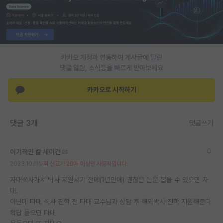
PI 전용 게시판
인문사회 계열 게시판
특수/전문대학원 게시판
카카오 계정과 연동하여 게시글에 달린
댓글 알람, 소식등을 빠르게 받아보세요
반도체/AI 게시판
카카오로 시작하기
장학금/장학생 게시판
학술 정보 게시판
댓글 3개
댓글쓰기
홍보 게시판
이기적인 칼 세이건
커리어
2023.10.11
누적 신고가 20개 이상인 사용자입니다.
유학교육
자대석사가서 박사 지원시기 전에(1년안에) 괜찮은 논문 뽑을 수 있으면 자
대.
이벤트
아닌데 타대 석사 진학 전 타대 교수님과 상담 후 해외박사 진학 지원해준다
확답 들으면 타대
반도체 아카데미