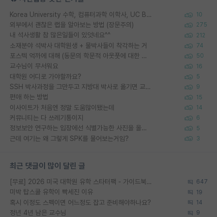
Korea University 수학, 컴퓨터과학 이학사, UC Berkeley 산업공학 대학원 공학박사가 되는 것은 쉽지 않겠죠?
10
외부에서 괜찮은 랩을 알아보는 방법 (장문주의)
275
내 석사생활 참 많은일들이 있엇네요^^
212
소재분야 석박사 대학원생 + 물박사들이 착각하는 거
74
포스텍 억까에 대해 (동문의 학문적 아웃풋에 대한 반박)
50
교수님이 무서워요
16
대학원 어디로 가야할까요?
5
SSH 박사과정을 그만두고 지방대 박사로 옮기면 교수의 꿈은 끝일까요?
9
편애 하는 방법
15
이사이트가 처음엔 정말 도움많이됐는데
14
커뮤니티는 다 쓰레기통이지
6
정보보안 연구하는 입장에선 식별가능한 사진을 올리는건 비추이긴함
5
근데 여기는 왜 그렇게 SPK를 물어보는거임?
3
최근 댓글이 많이 달린 글
[무료] 2026 미국 대학원 유학 스타터팩 - 가이드북 & 합격자 컨택메일 템플릿
647
미박 탑스쿨 유학이 빡세진 이유
19
혹시 이정도 스펙이면 어느정도 잡고 준비해야하나요?
14
정년 4년 남은 교수님
9