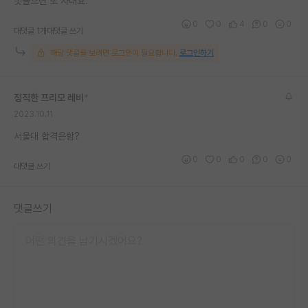
못들으면 또 자대요.
재팬라운지 🌸
0
0
4
0
0
대댓글 1개
대댓글 쓰기
해당 댓글을 보려면 로그인이 필요합니다.
로그인하기
정직한 프리모 레비
*
2023.10.11
서울대 합격은함?
0
0
0
0
0
대댓글 쓰기
댓글쓰기