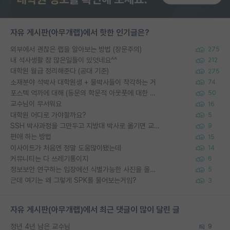
자유 게시판(아무개랩)에서 핫한 인기글은?
외부에서 괜찮은 랩을 알아보는 방법 (장문주의)
275
내 석사생활 참 많은일들이 있엇네요^^
212
대학원 월급 정리해준다 (공대 기준)
275
소재분야 석박사 대학원생 + 물박사들이 착각하는 거
74
포스텍 억까에 대해 (동문의 학문적 아웃풋에 대한 반박)
50
교수님이 무서워요
16
대학원 어디로 가야할까요?
5
SSH 박사과정을 그만두고 지방대 박사로 옮기면 교수의 꿈은 끝일까요?
9
편애 하는 방법
15
이사이트가 처음엔 정말 도움많이됐는데
14
커뮤니티는 다 쓰레기통이지
6
정보보안 연구하는 입장에선 식별가능한 사진을 올리는건 비추이긴함
5
근데 여기는 왜 그렇게 SPK를 물어보는거임?
3
자유 게시판(아무개랩)에서 최근 댓글이 많이 달린 글
정년 4년 남은 교수님
9