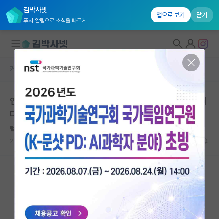
김박사넷
앱으로 보기
닫기
푸시 알림으로 소식을 빠르게
커뮤니티 홈
자유 게시판(아무개랩)
대학원생 모집
연구실 진학 관련 고민, 한 번씩 조언 주시면 감사하겠습니
국내대학원 정보
다.
연구실&오픈랩
털털한 안톤 체호프
커뮤니티
2023.10.11
3
2053
커뮤니티 홈
전체글보기
베스트 게시판
IF 명예의전당