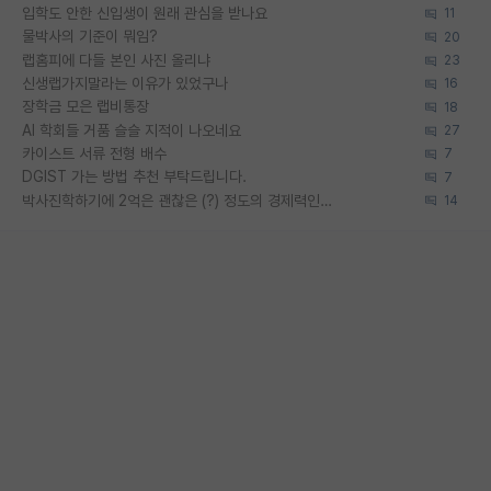
입학도 안한 신입생이 원래 관심을 받나요
11
물박사의 기준이 뭐임?
20
랩홈피에 다들 본인 사진 올리냐
23
신생랩가지말라는 이유가 있었구나
16
장학금 모은 랩비통장
18
AI 학회들 거품 슬슬 지적이 나오네요
27
카이스트 서류 전형 배수
7
DGIST 가는 방법 추천 부탁드립니다.
7
박사진학하기에 2억은 괜찮은 (?) 정도의 경제력인가요
14