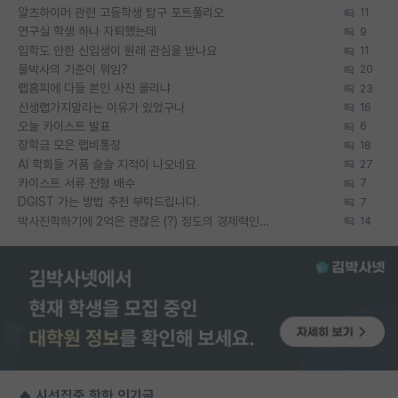
알츠하이머 관련 고등학생 탐구 포트폴리오
11
연구실 학생 하나 자퇴했는데
9
입학도 안한 신입생이 원래 관심을 받나요
11
물박사의 기준이 뭐임?
20
랩홈피에 다들 본인 사진 올리냐
23
신생랩가지말라는 이유가 있었구나
16
오늘 카이스트 발표
6
장학금 모은 랩비통장
18
AI 학회들 거품 슬슬 지적이 나오네요
27
카이스트 서류 전형 배수
7
DGIST 가는 방법 추천 부탁드립니다.
7
박사진학하기에 2억은 괜찮은 (?) 정도의 경제력인가요
14
🔥 시선집중 핫한 인기글