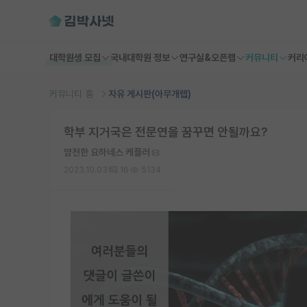
대학원생 모집
국내대학원 정보
연구실&오픈랩
커뮤니티
커리
커뮤니티 홈
자유 게시판(아무개랩)
학부 지거국은 전문연을 꿈꾸면 안될까요?
얌전한 요하네스 케플러
2023.10.03
16
5134