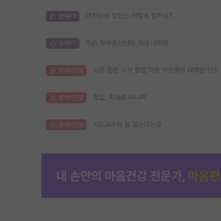
대학원생 모집은 어떻게 할까요?
김GPT
Ssh 학부출신인데 자대 대학원
김GPT
서른 중반 석사 졸업 미혼 아즈매의 대학원 단상
명예의전당
졸업, 학계를 떠나며
명예의전당
지도교수와 잘 맞는다는것
명예의전당