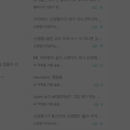
물박사의 기준이 뭐임?
14
가지마라. 신생랩이고 내가 석사 3학기차인데 최고참인데 나도 아무것도 모르는데 교수가 후배들 왜 논문 교육 안시키냐. 논문 왜 안 써오냐 닦달한다
신생랩가지말라는 이유가 있었구나
18
신생랩+젊은 교수 이게 ㄹㅇ 모 아니면 도인듯.
신생랩가지말라는 이유가 있었구나
16
ML 대부분이 골드 스탠다드 하나 상정해놓고 (벤치마크 데이터셋이 여러 개면 여러 개 상정) 그거 얼마나 잘 맞추나 싸움임 가끔 번뜩이는 설계 철학을 보여주는 논문들도 있지만 대부분 그거 성적 얼마나 더 올리느라에 혈안이 되어 있는 측면이 잇음
을 잡을까 걱
AI 학회들 거품 슬슬 지적이 나오네요
13
ㅜㅜ
neurips는 괜찮음
AI 학회들 거품 슬슬 지적이 나오네요
9
open ai가 ai대장아님? 그럼 쟤가 하는 말이 다 맞겠네
AI 학회들 거품 슬슬 지적이 나오네요
8
신생랩 1기 출신인데 신생랩은 줠라 무거운 바벨 같은거임. 들면 대박인데 못들면 깔려 죽음. 아무도 알려주지 않는 환경에서 자생해야하지만, 일단 살아남았다면 그 어떤 사람보다 악착같고 생존력 높은 사람으로 거듭날 수 있음
신생랩가지말라는 이유가 있었구나
19