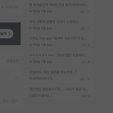
뭐 토익같은게 되버린거죠 토익 900이라고 영어잘하는건 아닙니다만 잘하는사람은 다 900을 넘는 그런
게시글 공유
AI 학회들 거품 슬슬 지적이 나오네요
10
내가 그렇게 말할땐 신고나 누르더니
AI 학회들 거품 슬슬 지적이 나오네요
11
그거도 아님 ai는 1등부터 9등까지 다 있음 그거도 없는 사람은 뭐냐 교수가 그냥 못하게 한거 1등급도 교수가 막으면 안됨
AI 학회들 거품 슬슬 지적이 나오네요
8
ㅋㅋㅋㅋㅋㅋ ㅠㅠ 그래서 일단 유명해지는게 중요한거같습니다
댓글쓰기
AI 학회들 거품 슬슬 지적이 나오네요
8
32살에도 이런 질문을 하는군요...?
박사진학하기에 2억은 괜찮은 (?) 정도의 경제력인가요
23
개인적인 경험들이지만.... 나이가 젊은 교수일수록 꼰대라는 가면을 쓴 채로 무례함을 행동하는 경우가 거의 90% 정도였음. 나이가 어린데 다른 또래들과 달리 명예, 권력, 재력까지 얻었으니 세상 다 가진 기분이겠지. 오히러 나이 든 교수들이 행동과 말을 더 조심하시더라.
신생랩가지말라는 이유가 있었구나
9
0
0
0