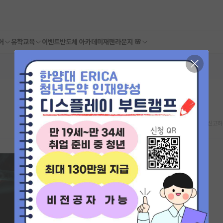
어
유학교육
이벤트
반도체 아카데미
재팬라운지 🌸
스크랩
신고하