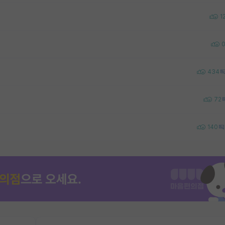
1
434
72
140