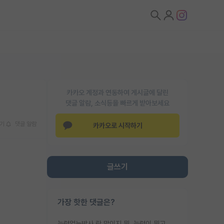
카카오 계정과 연동하여 게시글에 달린
댓글 알람, 소식등을 빠르게 받아보세요
기
댓글 알람
카카오로 시작하기
글쓰기
가장 핫한 댓글은?
능력없는박사 란 말이지 뭐. 능력이 뭐고 능력이 있다는게 뭔지는 사람마다 기준이 다르니까 얘기해봐야 서로 자기 기준만 얘기해서 논쟁이 끝이 안나고. 주위에서 능력있고 야심있는 신입생이 교수가 유의미한 피드백을 아예 안주면서 제대로된 과제에 참여해볼 기회도 제공하지 않고 잡일 뺑뺑이만 돌려서 맨날 단순작업만 하면서 밤새다가 눈빛이 점점 죽어가는걸 본 사람은 물박사는 교수탓이라고 하고, 교수는 이것저것 알려도 주고 기회도 주고 사수 동기 붙여주면서 어떻게든 끌고가려고 하는데 본인이 매일 뺀질거리면서 출근 하는둥마는둥 하다가 기껏 와서도 폰이나 쳐다보다가 실험 망치고 저녁약속있어서 먼저 가볼게요~ 하는걸 본 사람은 물박사는 본인탓이라고 함.