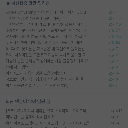
🔥 시선집중 핫한 인기글
Korea University 수학, 컴퓨터과학 이학사, UC Berkeley 산업공학 대학원 공학박사가 되는 것은 쉽지 않겠죠?
11
대학원 월급 정리해준다 (공대 기준)
275
대학원생들 교수에게 가스라이팅 당한 것은 이해가 갑니다. 안타깝네요.
119
소재분야 석박사 대학원생 + 물박사들이 착각하는 거
77
석사입학예정생 분들! 제발 어느 정도 각오는 하고 오세요.
156
포스텍 억까에 대해 (동문의 학문적 아웃풋에 대한 반박)
50
왜 후배가 못하는걸 교수님은 내 책임으로 돌리는걸까요?
7
SSH 박사과정을 그만두고 지방대 박사로 옮기면 교수의 꿈은 끝일까요?
9
가슴에 손을 올려놓고 싫어하는 사람 불공정하게 리뷰
9
편애 하는 방법
16
이사이트가 처음엔 정말 도움많이됐는데
14
정보보안 연구하는 입장에선 식별가능한 사진을 올리는건 비추이긴함
6
박사 전문연 선발 서류 추가 보완 여부(?)
2
최근 댓글이 많이 달린 글
[무료] 2026 미국 대학원 유학 스타터팩 - 가이드북 & 합격자 컨택메일 템플릿
647
미박 탑스쿨 유학이 빡세진 이유
19
혹시 이정도 스펙이면 어느정도 잡고 준비해야하나요?
14