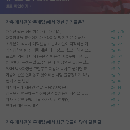
자유 게시판(아무개랩)에서 핫한 인기글은?
대학원 월급 정리해준다 (공대 기준)
275
대학원생들 교수에게 가스라이팅 당한 것은 이해가 갑니다. 안타깝네요.
119
소재분야 석박사 대학원생 + 물박사들이 착각하는 거
77
석사입학예정생 분들! 제발 어느 정도 각오는 하고 오세요.
156
포스텍 억까에 대해 (동문의 학문적 아웃풋에 대한 반박)
50
왜 후배가 못하는걸 교수님은 내 책임으로 돌리는걸까요?
7
SSH 박사과정을 그만두고 지방대 박사로 옮기면 교수의 꿈은 끝일까요?
9
가슴에 손을 올려놓고 싫어하는 사람 불공정하게 리뷰
9
편애 하는 방법
16
이사이트가 처음엔 정말 도움많이됐는데
14
정보보안 연구하는 입장에선 식별가능한 사진을 올리는건 비추이긴함
6
박사 전문연 선발 서류 추가 보완 여부(?)
2
역대급 대학원생 빌런
2
자유 게시판(아무개랩)에서 최근 댓글이 많이 달린 글