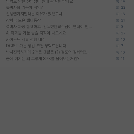
입학도 안한 신입생이 원래 관심을 받나요
14
물박사의 기준이 뭐임?
22
신생랩가지말라는 이유가 있었구나
16
장학금 모은 랩비통장
21
석박사 과정 합격하고, 컨택했던교수님이 연락이 안됩니다...
8
AI 학회들 거품 슬슬 지적이 나오네요
27
카이스트 서류 전형 배수
10
DGIST 가는 방법 추천 부탁드립니다.
7
박사진학하기에 2억은 괜찮은 (?) 정도의 경제력인가요
16
근데 여기는 왜 그렇게 SPK를 물어보는거임?
11