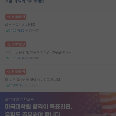
물로 더 멀리 바라보세요.
명예의전당
나는 포항살이 대만족
160
82
63447
명예의전당
지거국 임용후기: 연구를 잘하면, 연구로 평가된다.
176
34
56286
명예의전당
더 나은 교수님을 찾아 떠나려고 합니다.
111
35
55327