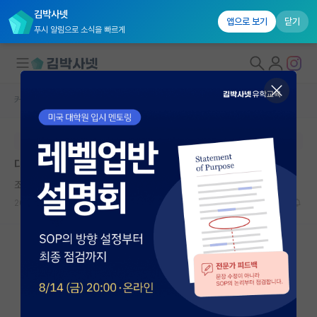
김박사넷
앱으로 보기
닫기
푸시 알림으로 소식을 빠르게
커뮤니티 홈
자유 게시판(아무개랩)
대학원생 모집
본문이 수정되지 않는 박제글입니다.
국내대학원 정보
대학원 생활이 이렇게 지옥인가요
연구실&오픈랩
조용한 요하네스 케플러
커뮤니티
2024.10.12
16
3873
커뮤니티 홈
전체글보기
베스트 게시판
IF 명예의전당