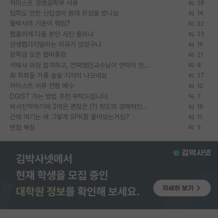
카이스트 경영공학부 서류
28
입학도 안한 신입생이 원래 관심을 받나요
14
물박사의 기준이 뭐임?
22
랩홈피에 다들 본인 사진 올리냐
23
신생랩가지말라는 이유가 있었구나
16
장학금 모은 랩비통장
21
석박사 과정 합격하고, 컨택했던교수님이 연락이 안됩니다...
8
AI 학회들 거품 슬슬 지적이 나오네요
27
카이스트 서류 전형 배수
10
DGIST 가는 방법 추천 부탁드립니다.
7
박사진학하기에 2억은 괜찮은 (?) 정도의 경제력인가요
16
근데 여기는 왜 그렇게 SPK를 물어보는거임?
11
면접 복장
5