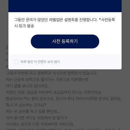
자유 게시판(아무개랩)
그동안 문의가 많았던 레벨업반 설명회를 진행합니다. *사전등록
미국 유학 게시판
시 링크 발송
미국 대학원 합격 후기 게시판
사전 등록하기
대학원생 모집 게시판
38세 공기업 재직자입니다
저 혼자 최저생활 할 수준은 모았고
대학원 합격 후기 게시판
이제 적성에 안 맞는 회사생활 때려 치우고
하루 동안 이 컨텐츠 보지 않기
하고 싶던 금융 공부 하려고요.
연구실(PI) 홍보 게시판
그래서 이번에 자교 경제학과 석사과정 입학원서 썼습니다
저는 단순히 대학으로 돌아가는 기분으로 지원했는데
석박사 채용 정보 게시판
여기 글들 보니까 겁나네요.
직장인 과정. 금요일 저녁부터 토요일까지 다니는 과정인데요.
임용 정보 게시판
랩실이라는거는 뭔지 모르고요. 친구가 워낙 적어서 대학원 친구도 없어요.
학부 인턴 게시판
혹시 저 실수하는 건가요?
저는 돈 공부를 하고 싶을 뿐인데...
취업 게시판
석사 끝나면 어디든 취업해서 돈 벌거구
석사하는 동안은 다른 아르바이트 하려고요.
임용 후기 게시판