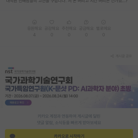
대학원 선배님들의 고견을 구합니다. 저 돈 버리고 시간 버리는 건가요...?
PI 전용 게시판
인문사회 계열 게시판
응원해요
공감해요
추천해요
궁금해요
별로에요
특수/전문대학원 게시판
4
0
0
0
0
반도체/AI 게시판
게시글 공유
장학금/장학생 게시판
학술 정보 게시판
홍보 게시판
커리어
유학교육
카카오 계정과 연동하여 게시글에 달린
이벤트
댓글 알람, 소식등을 빠르게 받아보세요
반도체 아카데미
카카오로 시작하기