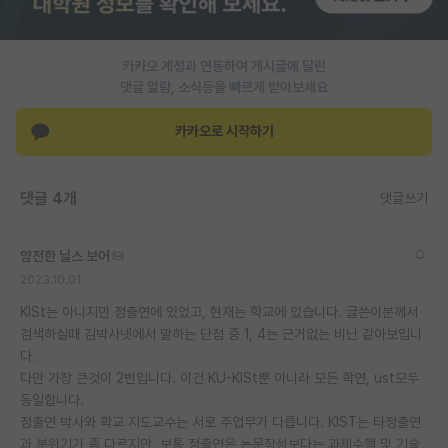
PI 전용 게시판
카카오 계정과 연동하여 게시글에 달린
인문사회 계열 게시판
댓글 알람, 소식등을 빠르게 받아보세요
특수/전문대학원 게시판
카카오로 시작하기
반도체/AI 게시판
장학금/장학생 게시판
댓글 4개
댓글쓰기
학술 정보 게시판
얌전한 닐스 보어
홍보 게시판
2023.10.01
커리어
KISt는 아니지만 정출연에 있었고, 현재는 학교에 있습니다. 글쓴이분께서
검색하실때 김박사넷에서 말하는 단점 중 1, 4는 근거없는 비난 같아보입니
유학교육
다.
다만 가장 큰것이 2번입니다. 이건 KU-KISt뿐 아니라 모든 학연, ust모두
이벤트
동일합니다.
정출연 박사와 학교 지도교수는 서로 주업무가 다릅니다. KIST는 타정출연
반도체 아카데미
과 분위기가 좀 다르지만, 보통 정출연은 논문작성보다는 과제수행 및 기술