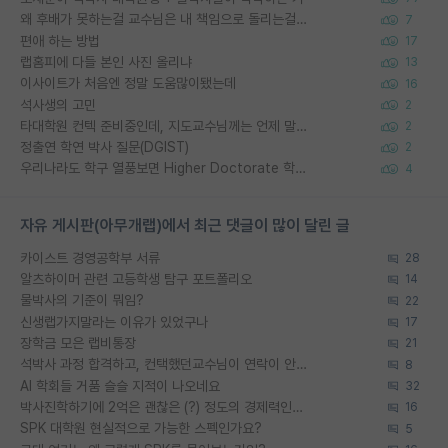
왜 후배가 못하는걸 교수님은 내 책임으로 돌리는걸까요?
7
편애 하는 방법
17
랩홈피에 다들 본인 사진 올리냐
13
이사이트가 처음엔 정말 도움많이됐는데
16
석사생의 고민
2
타대학원 컨텍 준비중인데, 지도교수님께는 언제 말씀드려야 할까요?
2
정출연 학연 박사 질문(DGIST)
2
우리나라도 학구 열풍보면 Higher Doctorate 학위가 필요하다고 봅니다.
4
자유 게시판(아무개랩)에서 최근 댓글이 많이 달린 글
카이스트 경영공학부 서류
28
알츠하이머 관련 고등학생 탐구 포트폴리오
14
물박사의 기준이 뭐임?
22
신생랩가지말라는 이유가 있었구나
17
장학금 모은 랩비통장
21
석박사 과정 합격하고, 컨택했던교수님이 연락이 안됩니다...
8
AI 학회들 거품 슬슬 지적이 나오네요
32
박사진학하기에 2억은 괜찮은 (?) 정도의 경제력인가요
16
SPK 대학원 현실적으로 가능한 스펙인가요?
5