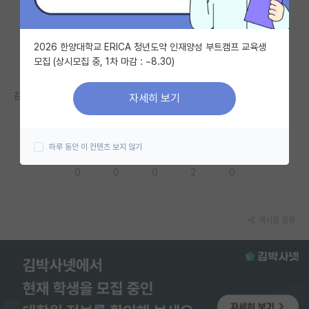
자유 게시판(아무개랩)
2026 한양대학교 ERICA 청년도약 인재양성 부트캠프 교육생
미국 유학 게시판
모집 (상시모집 중, 1차 마감 : ~8.30)
미국 대학원 합격 후기 게시판
감사합니다.
자세히 보기
대학원생 모집 게시판
대학원 합격 후기 게시판
하루 동안 이 컨텐츠 보지 않기
응원해요
공감해요
추천해요
궁금해요
별로에요
연구실(PI) 홍보 게시판
0
0
0
2
0
석박사 채용 정보 게시판
임용 정보 게시판
게시글 공유
학부 인턴 게시판
취업 게시판
임용 후기 게시판