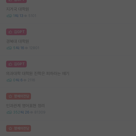
지거국 대학원
1
13
5101
김GPT
경북대 대학원
5
16
12801
김GPT
의과대학 대학원 진학은 피하라는 얘기
0
6
2116
명예의전당
인과관계 영어표현 정리
352
26
81309
명예의전당