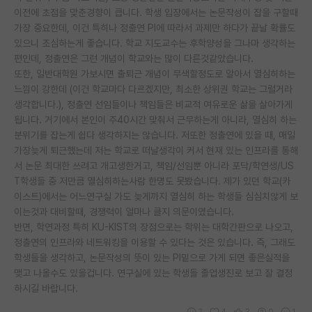
이전에 초점을 맞춘경향이 큽니다. 학생 입장에서는 논문작성이 잡을 구할때
재팬라운지 🌸
가장 중요한데, 이건 특히나 정출연 PI에 따라서 과제만 하다가 끝날 확률도
있으니 조심하는게 좋습니다. 학교 지도교수는 후학양성을 그나마 생각하는
편인데, 정출연은 그런 개념이 학교와는 많이 다른것같았습니다.
또한, 일반대학원 가보시면 출퇴근 개념이 무색할정도로 알아서 열심히하는
느낌이 강한데 (이건 학교마다 다르겠지만, 최소한 상위권 학교는 그럴거라
생각합니다.), 정출연 선임들이나 책임들은 비교적 여유로운 삶을 살아가게
됩니다. 거기에서 본인이 주40시간 맞춰서 근무하는게 아니라, 열심히 하는
분위기를 잡는게 쉽다 생각하지는 않습니다. 저또한 정출연에 있을 때, 매일
가장늦게 퇴근했는데 저는 학교로 떠날생각이 커서 현재 있는 인프라를 통해
서 논문 최대한 쓰려고 개고생한거고, 책임/선임뿐 아니라 포닥/학연생/US
T학생들 중 저만큼 열심히하는사람 한명도 못봤습니다. 제가 있던 학교(카
이스트)에서는 어느연구실 가도 늦게까지 열심히 하는 학생들 심심치않게 보
이는것과 대비할때, 경쟁력이 얼마나 클지 의문이였습니다.
반면, 학연과정 특히 KU-KIST의 장점으로는 학위는 대학간판으로 나오고,
정출연의 인프라와 네트워킹을 이용할 수 있다는 것은 있습니다. 즉, 그래도
학생들을 생각하고, 논문작성의 뜻이 있는 PI밑으로 가게 되면 좋은실적을
맺고 나올수도 있을겁니다. 연구실에 있는 학생들 졸업생진로 보고 잘 결정
하시길 바랍니다.
2
4
3
0
1