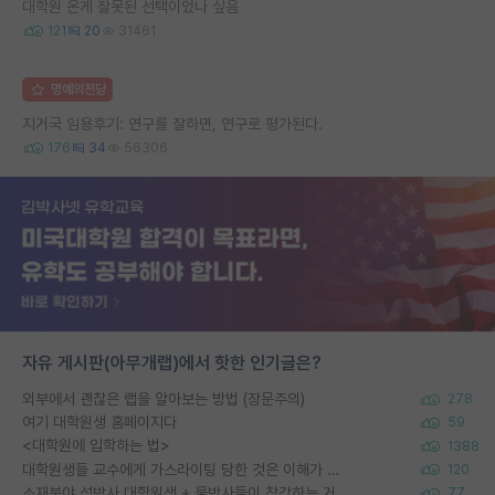
대학원 온게 잘못된 선택이었나 싶음
121
20
31461
명예의전당
지거국 임용후기: 연구를 잘하면, 연구로 평가된다.
176
34
56306
자유 게시판(아무개랩)에서 핫한 인기글은?
외부에서 괜찮은 랩을 알아보는 방법 (장문주의)
278
여기 대학원생 홈페이지다
59
<대학원에 입학하는 법>
1388
대학원생들 교수에게 가스라이팅 당한 것은 이해가 갑니다. 안타깝네요.
120
소재분야 석박사 대학원생 + 물박사들이 착각하는 거
77