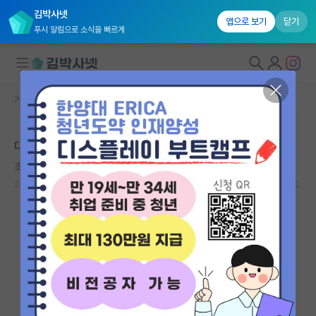
김박사넷
앱으로 보기
닫기
푸시 알림으로 소식을 빠르게
커뮤니티 홈
자유 게시판(아무개랩)
대학원생 모집
대학원 인식이 어떤지 궁금합니다.
국내대학원 정보
조용한 장자크 루소
연구실&오픈랩
2023.10.01
4
3503
커뮤니티
커뮤니티 홈
전체글보기
베스트 게시판
IF 명예의전당