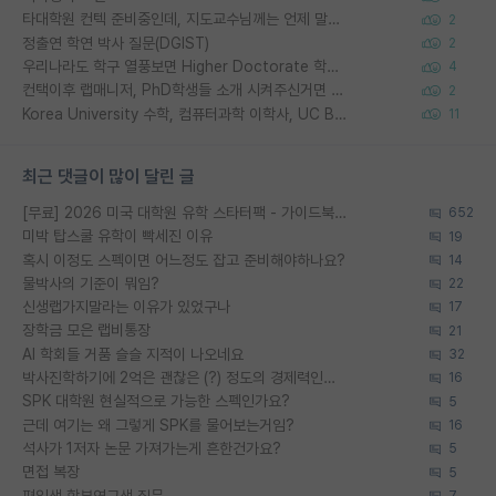
타대학원 컨텍 준비중인데, 지도교수님께는 언제 말씀드려야 할까요?
2
정출연 학연 박사 질문(DGIST)
2
우리나라도 학구 열풍보면 Higher Doctorate 학위가 필요하다고 봅니다.
4
컨택이후 랩매니저, PhD학생들 소개 시켜주신거면 거의 컨펌에 가깝나요?
2
Korea University 수학, 컴퓨터과학 이학사, UC Berkeley 산업공학 대학원 공학박사가 되는 것은 쉽지 않겠죠?
11
최근 댓글이 많이 달린 글
[무료] 2026 미국 대학원 유학 스타터팩 - 가이드북 & 합격자 컨택메일 템플릿
652
미박 탑스쿨 유학이 빡세진 이유
19
혹시 이정도 스펙이면 어느정도 잡고 준비해야하나요?
14
물박사의 기준이 뭐임?
22
신생랩가지말라는 이유가 있었구나
17
장학금 모은 랩비통장
21
AI 학회들 거품 슬슬 지적이 나오네요
32
박사진학하기에 2억은 괜찮은 (?) 정도의 경제력인가요
16
SPK 대학원 현실적으로 가능한 스펙인가요?
5
근데 여기는 왜 그렇게 SPK를 물어보는거임?
16
석사가 1저자 논문 가져가는게 흔한건가요?
5
면접 복장
5
편입생 학부연구생 질문
7