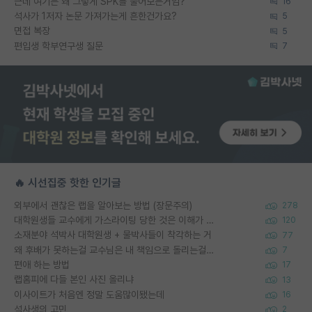
근데 여기는 왜 그렇게 SPK를 물어보는거임?
16
석사가 1저자 논문 가져가는게 흔한건가요?
5
면접 복장
5
편입생 학부연구생 질문
7
🔥 시선집중 핫한 인기글
외부에서 괜찮은 랩을 알아보는 방법 (장문주의)
278
대학원생들 교수에게 가스라이팅 당한 것은 이해가 갑니다. 안타깝네요.
120
소재분야 석박사 대학원생 + 물박사들이 착각하는 거
77
왜 후배가 못하는걸 교수님은 내 책임으로 돌리는걸까요?
7
편애 하는 방법
17
랩홈피에 다들 본인 사진 올리냐
13
이사이트가 처음엔 정말 도움많이됐는데
16
석사생의 고민
2