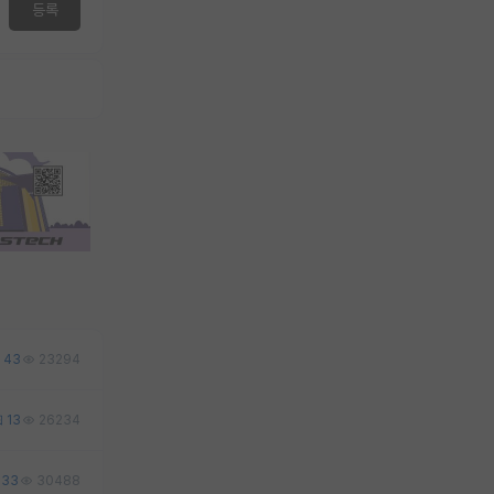
등록
43
23294
13
26234
33
30488