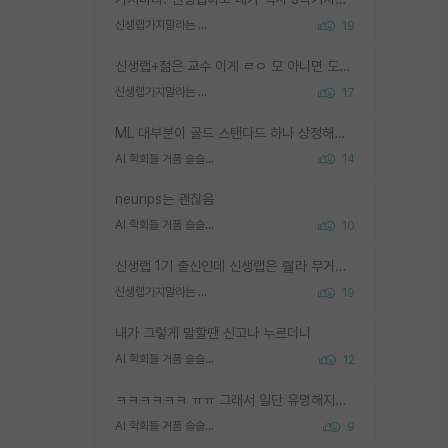
신생랩가지말라는 이유가 있었구나
19
신생랩+젊은 교수 이게 ㄹㅇ 모 아니면 도인듯.
신생랩가지말라는 이유가 있었구나
17
ML 대부분이 골드 스탠다드 하나 상정해놓고 (벤치마크 데이터셋이 여러 개면 여러 개 상정) 그거 얼마나 잘 맞추나 싸움임 가끔 번뜩이는 설계 철학을 보여주는 논문들도 있지만 대부분 그거 성적 얼마나 더 올리느라에 혈안이 되어 있는 측면이 잇음
AI 학회들 거품 슬슬 지적이 나오네요
14
neurips는 괜찮음
AI 학회들 거품 슬슬 지적이 나오네요
10
신생랩 1기 출신인데 신생랩은 줠라 무거운 바벨 같은거임. 들면 대박인데 못들면 깔려 죽음. 아무도 알려주지 않는 환경에서 자생해야하지만, 일단 살아남았다면 그 어떤 사람보다 악착같고 생존력 높은 사람으로 거듭날 수 있음
신생랩가지말라는 이유가 있었구나
19
내가 그렇게 말할땐 신고나 누르더니
AI 학회들 거품 슬슬 지적이 나오네요
12
ㅋㅋㅋㅋㅋㅋ ㅠㅠ 그래서 일단 유명해지는게 중요한거같습니다
AI 학회들 거품 슬슬 지적이 나오네요
9