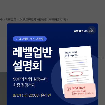
어
유학교육
이벤트
반도체 아카데미
재팬라운지 🌸
스크랩
신고하