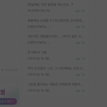
32살에도 이런 질문을 하는군요...?
박사진학하기에 2억은 괜찮은 (?) 정도의 경제력인가요
25
복불복임 신생랩 1기 최고참이면 교수한테 직접 지도받는 시간이 매우 많음 제대로 된 교수라면 말이지 그게 아니라면 그냥 넌 해방 불가능한 노예 1호에 감점쓰레기통이 되는거고
신생랩가지말라는 이유가 있었구나
10
개인적인 경험들이지만.... 나이가 젊은 교수일수록 꼰대라는 가면을 쓴 채로 무례함을 행동하는 경우가 거의 90% 정도였음. 나이가 어린데 다른 또래들과 달리 명예, 권력, 재력까지 얻었으니 세상 다 가진 기분이겠지. 오히러 나이 든 교수들이 행동과 말을 더 조심하시더라.
신생랩가지말라는 이유가 있었구나
10
걍 애라서 그럼
근데 여기는 왜 그렇게 SPK를 물어보는거임?
13
아직 모르잖아. 나도 그 나이때에는 모르고 평가 받고 안심하고 싶었어.
게시글 공유
근데 여기는 왜 그렇게 SPK를 물어보는거임?
15
그런걸 물어보는 애들은 대학원에 적합하지 않다
근데 여기는 왜 그렇게 SPK를 물어보는거임?
16