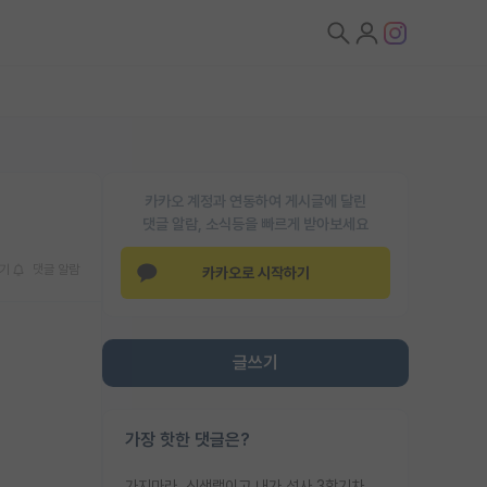
카카오 계정과 연동하여 게시글에 달린
댓글 알람, 소식등을 빠르게 받아보세요
기
댓글 알람
카카오로 시작하기
글쓰기
가장 핫한 댓글은?
가지마라. 신생랩이고 내가 석사 3학기차인데 최고참인데 나도 아무것도 모르는데 교수가 후배들 왜 논문 교육 안시키냐. 논문 왜 안 써오냐 닦달한다