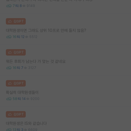
7
8
9149
김GPT
대학원생이면 그래도 상위 10프로 안에 들지 않음?
16
12
5512
김GPT
뭐든 후회가 남는다 가 맞는 것 같네요
16
7
3127
김GPT
확실히 대학원생들이
58
14
9200
김GPT
대학원생은 IS와 같습니다
13
3
6609