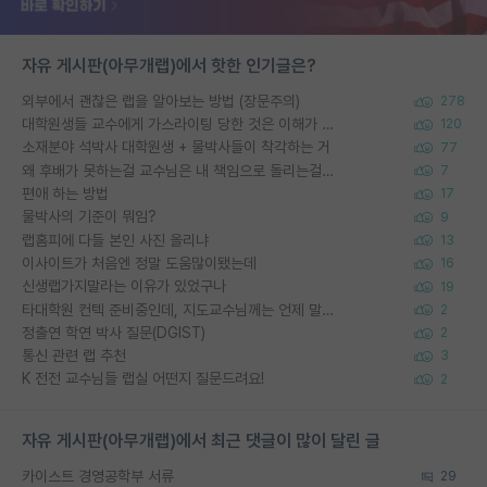
자유 게시판(아무개랩)에서 핫한 인기글은?
외부에서 괜찮은 랩을 알아보는 방법 (장문주의)
278
대학원생들 교수에게 가스라이팅 당한 것은 이해가 갑니다. 안타깝네요.
120
소재분야 석박사 대학원생 + 물박사들이 착각하는 거
77
왜 후배가 못하는걸 교수님은 내 책임으로 돌리는걸까요?
7
편애 하는 방법
17
물박사의 기준이 뭐임?
9
랩홈피에 다들 본인 사진 올리냐
13
이사이트가 처음엔 정말 도움많이됐는데
16
신생랩가지말라는 이유가 있었구나
19
타대학원 컨텍 준비중인데, 지도교수님께는 언제 말씀드려야 할까요?
2
정출연 학연 박사 질문(DGIST)
2
통신 관련 랩 추천
3
K 전전 교수님들 랩실 어떤지 질문드려요!
2
자유 게시판(아무개랩)에서 최근 댓글이 많이 달린 글
카이스트 경영공학부 서류
29