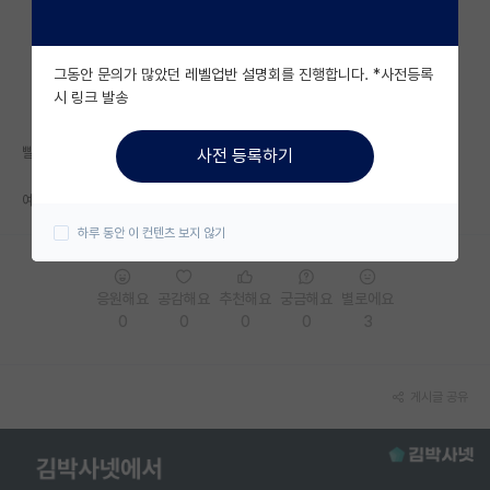
자유 게시판(아무개랩)
그동안 문의가 많았던 레벨업반 설명회를 진행합니다. *사전등록
미국 유학 게시판
시 링크 발송
미국 대학원 합격 후기 게시판
빨리 논문심사받고 졸업하고 시포용
사전 등록하기
대학원생 모집 게시판
예상되는 질문관련 논문을 찾다보니까 재밌긴 하당 히히
대학원 합격 후기 게시판
하루 동안 이 컨텐츠 보지 않기
연구실(PI) 홍보 게시판
응원해요
공감해요
추천해요
궁금해요
별로에요
석박사 채용 정보 게시판
0
0
0
0
3
임용 정보 게시판
학부 인턴 게시판
게시글 공유
취업 게시판
임용 후기 게시판