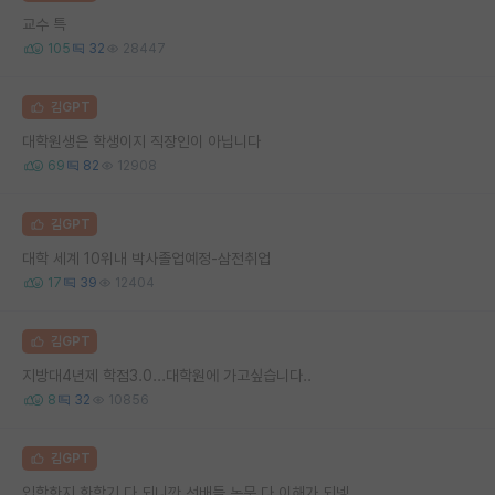
교수 특
105
32
28447
김GPT
대학원생은 학생이지 직장인이 아닙니다
69
82
12908
김GPT
대학 세계 10위내 박사졸업예정-삼전취업
17
39
12404
김GPT
지방대4년제 학점3.0...대학원에 가고싶습니다..
8
32
10856
김GPT
입학한지 한학기 다 되니깐 선배들 논문 다 이해가 되넹