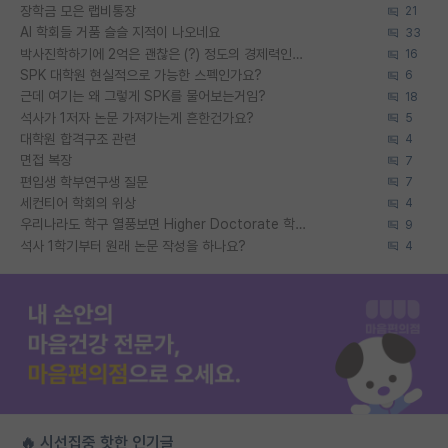
장학금 모은 랩비통장
21
AI 학회들 거품 슬슬 지적이 나오네요
33
박사진학하기에 2억은 괜찮은 (?) 정도의 경제력인가요
16
SPK 대학원 현실적으로 가능한 스펙인가요?
6
근데 여기는 왜 그렇게 SPK를 물어보는거임?
18
석사가 1저자 논문 가져가는게 흔한건가요?
5
대학원 합격구조 관련
4
면접 복장
7
편입생 학부연구생 질문
7
세컨티어 학회의 위상
4
우리나라도 학구 열풍보면 Higher Doctorate 학위가 필요하다고 봅니다.
9
석사 1학기부터 원래 논문 작성을 하나요?
4
🔥 시선집중 핫한 인기글