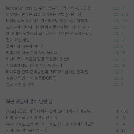
Korea University 수학, 컴퓨터과학 이학사, UC Berkeley 산업공학 대학원 공학박사가 되는 것은 쉽지 않겠죠?
11
외부에서 괜찮은 랩을 알아보는 방법 (장문주의)
278
대학원생들 교수에게 가스라이팅 당한 것은 이해가 갑니다. 안타깝네요.
120
소재분야 석박사 대학원생 + 물박사들이 착각하는 거
77
왜 후배가 못하는걸 교수님은 내 책임으로 돌리는걸까요?
7
편애 하는 방법
17
물박사의 기준이 뭐임?
9
랩홈피에 다들 본인 사진 올리냐
13
이사이트가 처음엔 정말 도움많이됐는데
16
신생랩가지말라는 이유가 있었구나
19
타대학원 컨텍 준비중인데, 지도교수님께는 언제 말씀드려야 할까요?
2
정출연 학연 박사 질문(DGIST)
2
통신 관련 랩 추천
3
최근 댓글이 많이 달린 글
[무료] 2026 미국 대학원 유학 스타터팩 - 가이드북 & 합격자 컨택메일 템플릿
652
미박 탑스쿨 유학이 빡세진 이유
19
혹시 이정도 스펙이면 어느정도 잡고 준비해야하나요?
14
카이스트 경영공학부 서류
29