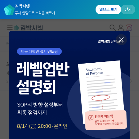
김박사넷
앱으로 보기
닫기
푸시 알림으로 소식을 빠르게
커뮤니티 홈
자유 게시판(아무개랩)
대학원생 모집
으아아앙
국내대학원 정보
세심한 아이작 뉴턴
연구실&오픈랩
2023.09.07
0
1642
커뮤니티
커뮤니티 홈
전체글보기
베스트 게시판
IF 명예의전당