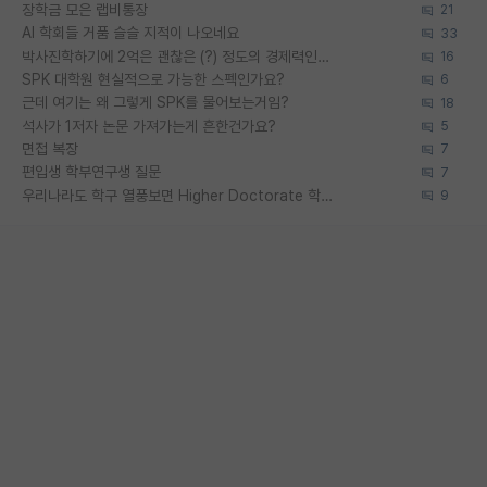
장학금 모은 랩비통장
21
AI 학회들 거품 슬슬 지적이 나오네요
33
박사진학하기에 2억은 괜찮은 (?) 정도의 경제력인가요
16
SPK 대학원 현실적으로 가능한 스펙인가요?
6
근데 여기는 왜 그렇게 SPK를 물어보는거임?
18
석사가 1저자 논문 가져가는게 흔한건가요?
5
면접 복장
7
편입생 학부연구생 질문
7
우리나라도 학구 열풍보면 Higher Doctorate 학위가 필요하다고 봅니다.
9