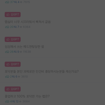
37
4
7615
김GPT
랩실이 너무 시끄러워서 빡쳐서 글씀
20
7
6364
김GPT
심심해서 쓰는 헤드헌팅당한 썰
26
9
11638
김GPT
포닥분들 본인 과제로만 인건비 충당하시는분들 계신가요?
2
6
3610
김GPT
졸업하고 100% 포닥만 가는 랩은?
4
12
3684