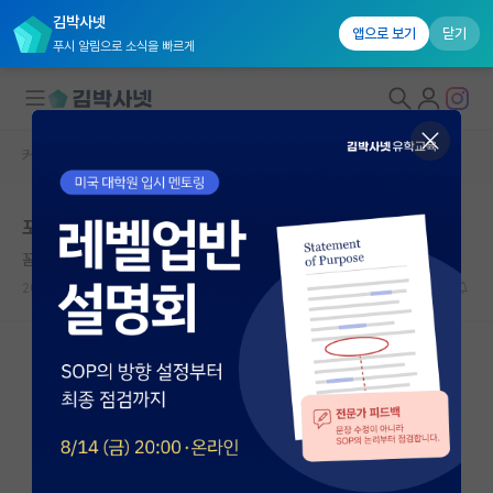
김박사넷
앱으로 보기
닫기
푸시 알림으로 소식을 빠르게
커뮤니티 홈
자유 게시판(아무개랩)
대학원생 모집
포닥과제랑 신진 미쳤네
국내대학원 정보
꼼꼼한 마키아벨리
연구실&오픈랩
2023.09.07
41
22258
커뮤니티
커뮤니티 홈
전체글보기
베스트 게시판
IF 명예의전당