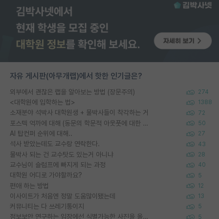
자유 게시판(아무개랩)에서 핫한 인기글은?
외부에서 괜찮은 랩을 알아보는 방법 (장문주의)
274
<대학원에 입학하는 법>
1388
소재분야 석박사 대학원생 + 물박사들이 착각하는 거
72
포스텍 억까에 대해 (동문의 학문적 아웃풋에 대한 반박)
50
AI 탑컨퍼 순위에 대해..
27
석사 받았는데도 교수랑 연락한다.
43
물박사 되는 건 교수탓도 있는거 아니냐
28
교수님이 슬럼프에 빠지게 되는 과정
40
대학원 어디로 가야할까요?
5
편애 하는 방법
12
이사이트가 처음엔 정말 도움많이됐는데
13
커뮤니티는 다 쓰레기통이지
5
정보보안 연구하는 입장에선 식별가능한 사진을 올리는건 비추이긴함
5