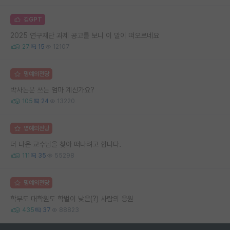
김GPT
2025 연구재단 과제 공고를 보니 이 말이 떠오르네요
27
15
12107
명예의전당
박사논문 쓰는 엄마 계신가요?
105
24
13220
명예의전당
더 나은 교수님을 찾아 떠나려고 합니다.
111
35
55298
명예의전당
학부도 대학원도 학벌이 낮은(?) 사람의 응원
435
37
88823