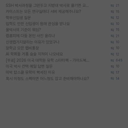
SSH 박사과정을 그만두고 지방대 박사로 옮기면 교수의 꿈은 끝일까요?
21
카이스트는 모든 연구실마다 서버 제공해주나요?
15
학부신입생 질문
12
입학도 안한 신입생이 원래 관심을 받나요
10
물박사의 기준이 뭐임?
15
랩홈피에 다들 본인 사진 올리냐
21
신생랩가지말라는 이유가 있었구나
10
장학금 모은 랩비통장
10
AI 학회들 거품 슬슬 지적이 나오네요
12
[무료] 2026 미국 대학원 유학 스타터팩 - 가이드북 & 합격자 컨택메일 템플릿
645
미국 박사 컨택 메일 답변 질문
10
미박 탑스쿨 유학이 빡세진 이유
17
혹시 이정도 스펙이면 어느정도 잡고 준비해야하나요?
14