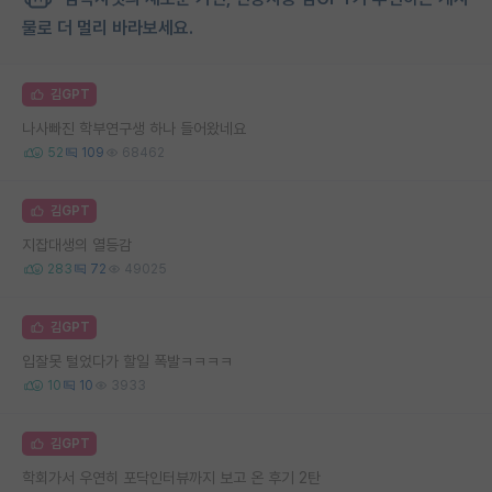
물로 더 멀리 바라보세요.
김GPT
나사빠진 학부연구생 하나 들어왔네요
52
109
68462
김GPT
지잡대생의 열등감
283
72
49025
김GPT
입잘못 털었다가 할일 폭발ㅋㅋㅋㅋ
10
10
3933
김GPT
학회가서 우연히 포닥인터뷰까지 보고 온 후기 2탄