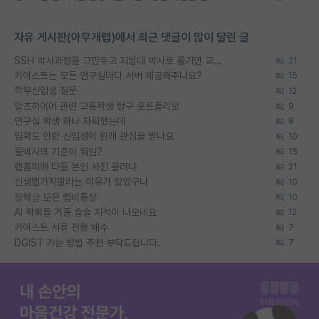
자유 게시판(아무개랩)에서 최근 댓글이 많이 달린 글
SSH 박사과정을 그만두고 지방대 박사로 옮기면 교수의 꿈은 끝일까요?
21
카이스트는 모든 연구실마다 서버 제공해주나요?
15
학부신입생 질문
12
알츠하이머 관련 고등학생 탐구 포트폴리오
9
연구실 학생 하나 자퇴했는데
8
입학도 안한 신입생이 원래 관심을 받나요
10
물박사의 기준이 뭐임?
15
랩홈피에 다들 본인 사진 올리냐
21
신생랩가지말라는 이유가 있었구나
10
장학금 모은 랩비통장
10
AI 학회들 거품 슬슬 지적이 나오네요
12
카이스트 서류 전형 배수
7
DGIST 가는 방법 추천 부탁드립니다.
7