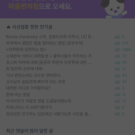
🔥 시선집중 핫한 인기글
Korea University 수학, 컴퓨터과학 이학사, UC Berkeley 산업공학 대학원 공학박사가 되는 것은 쉽지 않겠죠?
9
외부에서 괜찮은 랩을 알아보는 방법 (장문주의)
274
<대학원에 입학하는 법>
1388
소재분야 석박사 대학원생 + 물박사들이 착각하는 거
72
포스텍 억까에 대해 (동문의 학문적 아웃풋에 대한 반박)
50
AI 탑컨퍼 순위에 대해..
27
석사 받았는데도 교수랑 연락한다.
43
교수님이 슬럼프에 빠지게 되는 과정
40
대학원 어디로 가야할까요?
5
편애 하는 방법
12
이사이트가 처음엔 정말 도움많이됐는데
13
커뮤니티는 다 쓰레기통이지
5
정보보안 연구하는 입장에선 식별가능한 사진을 올리는건 비추이긴함
5
최근 댓글이 많이 달린 글