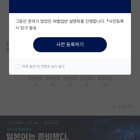
자유 게시판(아무개랩)
그동안 문의가 많았던 레벨업반 설명회를 진행합니다. *사전등록
미국 유학 게시판
시 링크 발송
미국 대학원 합격 후기 게시판
감액이라고 욕했던 저를 용서하소서
사전 등록하기
대학원생 모집 게시판
영감님들 예산 뺐어서 신진과학자한테 몰아줬네
대학원 합격 후기 게시판
하루 동안 이 컨텐츠 보지 않기
연구실(PI) 홍보 게시판
응원해요
공감해요
추천해요
궁금해요
별로에요
3
15
0
6
31
석박사 채용 정보 게시판
임용 정보 게시판
게시글 공유
학부 인턴 게시판
취업 게시판
임용 후기 게시판