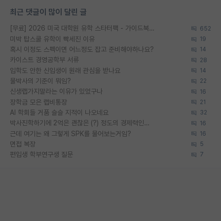
최근 댓글이 많이 달린 글
[무료] 2026 미국 대학원 유학 스타터팩 - 가이드북 & 합격자 컨택메일 템플릿
652
미박 탑스쿨 유학이 빡세진 이유
19
혹시 이정도 스펙이면 어느정도 잡고 준비해야하나요?
14
카이스트 경영공학부 서류
28
입학도 안한 신입생이 원래 관심을 받나요
14
물박사의 기준이 뭐임?
22
신생랩가지말라는 이유가 있었구나
16
장학금 모은 랩비통장
21
AI 학회들 거품 슬슬 지적이 나오네요
32
박사진학하기에 2억은 괜찮은 (?) 정도의 경제력인가요
16
근데 여기는 왜 그렇게 SPK를 물어보는거임?
16
면접 복장
5
편입생 학부연구생 질문
7