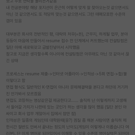
보고 주로 연락을 돌리는거같음
내 전공분야랑 해당 포지션이 은근히 어떻게 맞게 잘 찾아오는것 같으면서도
PI 전용 게시판
아닌 것 같으면서도 또 적당히 맞는것 같으면서도 그런 애매모호한 수준의
갭이 있음
인문사회 계열 게시판
특수/전문대학원 게시판
대부분은 회사의 전반적인 평, 대략의 처우(=돈), 근무지, 하게될 업무, 분야
등등이 마음에 안들어서 resume 접수 전 단계에서 커트했는데 컨설팅펌은
반도체/AI 게시판
일단 아예 새로워갖고 급발진넣어서 시작했음
참고로 지금은 생각할수록 이나이에 컨설팅펌은 아무래도 아닌 것 같아서 끊
장학금/장학생 게시판
긴 상태
학술 정보 게시판
프로세스는 resume 제출->인터넷 어플라이->인적성->5회 면접->합/불
이렇다고 함
홍보 게시판
면접 형식도 일반적인 K-면접이 아니라 문제해결력을 본다고 하던데 거기까
커리어
진 안가봐서 모르겠음
면접도 코칭하는 영상같은걸 제공한다고...... 솔직히 난 이렇게까지 고생해
유학교육
서 들어갈 가치가 나한테 있는 곳인가 하는 생각을 많이 했음 (일단 본인 아
싸이고 회사 업무 개많아서 집에서 잠만 잠)
이벤트
인적성은 일종의 게임인데 대학원때(응?) 겜질 좀 해본 사람이면 솔직히 제
한시간 절반도 안써서 끝내는 정도의 난이도(게임이 이렇게나 이롭습니다 여
반도체 아카데미
러분). 단 이게 영어로 되어있어서 이해할 수 있을 수준의 영어실력은 되어야