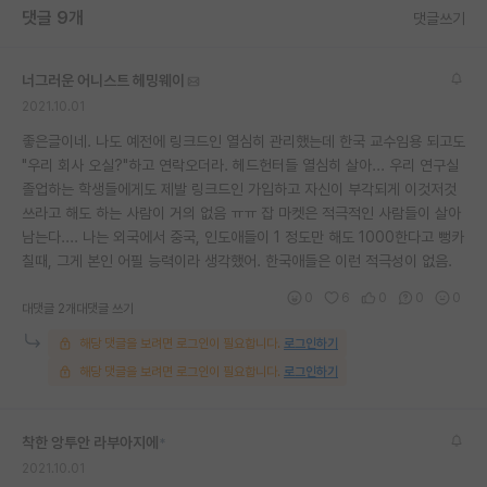
댓글 9개
댓글쓰기
너그러운 어니스트 헤밍웨이
2021.10.01
좋은글이네. 나도 예전에 링크드인 열심히 관리했는데 한국 교수임용 되고도
"우리 회사 오실?"하고 연락오더라. 헤드헌터들 열심히 살아... 우리 연구실
졸업하는 학생들에게도 제발 링크드인 가입하고 자신이 부각되게 이것저것
쓰라고 해도 하는 사람이 거의 없음 ㅠㅠ 잡 마켓은 적극적인 사람들이 살아
남는다.... 나는 외국에서 중국, 인도애들이 1 정도만 해도 1000한다고 뻥카
칠때, 그게 본인 어필 능력이라 생각했어. 한국애들은 이런 적극성이 없음.
0
6
0
0
0
대댓글 2개
대댓글 쓰기
해당 댓글을 보려면 로그인이 필요합니다.
로그인하기
해당 댓글을 보려면 로그인이 필요합니다.
로그인하기
착한 앙투안 라부아지에
*
2021.10.01