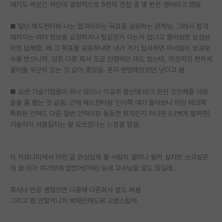
얘기도 써있긴 하던데 결정적으로 5번의 면접 중 몇 번은 영어라고 했음
■ 일단 헤드헌터와 나는 합격이라는 목표를 공유하는 관계임. 그래서 합격
때까지는 여러 정보를 요청하거나 팁같은거 아는거 없냐고 물어보면 성심성
의껏 답해줌. 왜 그 목표를 공유하냐면 내가 거기 입사하면 이사람이 성공보
수를 받으니까. 암튼 다른 회사 조금 진행하던 데도 있는데, 이것저것 편하게
물어볼 우군이 있는 것 같아 좋았음. 혼자 맨땅헤딩보단 낫다고 봄
■ 요샌 기술기업들이 워낙 많으니 이공계 출신에 테크 관련 조언해줄 사람
들을 좀 뽑는 것 같음. 근데 헤드헌터랑 인사쪽 얘기 들어보니 이런 테크쪽
특화된 인력도 다른 일반 인력이랑 동등한 위치인지 아니면 (나쁘게 말하면)
기술지식 셔틀일지는 잘 모르겠다는 느낌을 받음.
이 커뮤니티에서 이런 글 관심있게 볼 사람이 얼마나 될까 싶지만 쓰고싶은
데 쓸 데가 여기밖에 없었어(아싸) 요새 교수님들 글도 많길래...
혹시나 반응 괜찮으면 나중에 다른회사 썰도 써봄
그리고 펑 안할거니까 박제안해도돼 고생스럽게