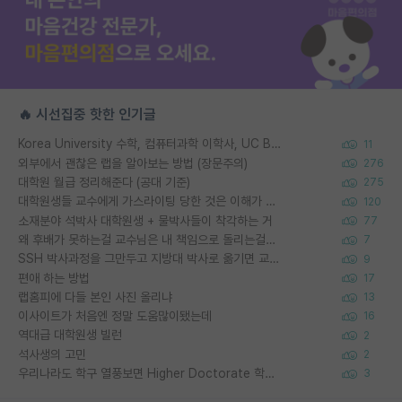
🔥 시선집중 핫한 인기글
Korea University 수학, 컴퓨터과학 이학사, UC Berkeley 산업공학 대학원 공학박사가 되는 것은 쉽지 않겠죠?
11
외부에서 괜찮은 랩을 알아보는 방법 (장문주의)
276
대학원 월급 정리해준다 (공대 기준)
275
대학원생들 교수에게 가스라이팅 당한 것은 이해가 갑니다. 안타깝네요.
120
소재분야 석박사 대학원생 + 물박사들이 착각하는 거
77
왜 후배가 못하는걸 교수님은 내 책임으로 돌리는걸까요?
7
SSH 박사과정을 그만두고 지방대 박사로 옮기면 교수의 꿈은 끝일까요?
9
편애 하는 방법
17
랩홈피에 다들 본인 사진 올리냐
13
이사이트가 처음엔 정말 도움많이됐는데
16
역대급 대학원생 빌런
2
석사생의 고민
2
우리나라도 학구 열풍보면 Higher Doctorate 학위가 필요하다고 봅니다.
3