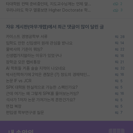
타대학원 컨텍 준비중인데, 지도교수님께는 언제 말씀드려야 할까요?
2
우리나라도 학구 열풍보면 Higher Doctorate 학위가 필요하다고 봅니다.
3
자유 게시판(아무개랩)에서 최근 댓글이 많이 달린 글
카이스트 경영공학부 서류
28
입학도 안한 신입생이 원래 관심을 받나요
14
물박사의 기준이 뭐임?
22
신생랩가지말라는 이유가 있었구나
16
장학금 모은 랩비통장
21
AI 학회들 거품 슬슬 지적이 나오네요
32
박사진학하기에 2억은 괜찮은 (?) 정도의 경제력인가요
16
논문 IF vs JCR
5
SPK 대학원 현실적으로 가능한 스펙인가요?
5
근데 여기는 왜 그렇게 SPK를 물어보는거임?
16
석사가 1저자 논문 가져가는게 흔한건가요?
5
면접 복장
5
편입생 학부연구생 질문
7