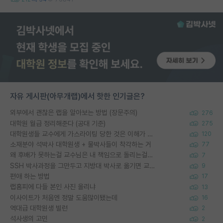
자유 게시판(아무개랩)에서 핫한 인기글은?
외부에서 괜찮은 랩을 알아보는 방법 (장문주의)
276
대학원 월급 정리해준다 (공대 기준)
275
대학원생들 교수에게 가스라이팅 당한 것은 이해가 갑니다. 안타깝네요.
120
소재분야 석박사 대학원생 + 물박사들이 착각하는 거
77
왜 후배가 못하는걸 교수님은 내 책임으로 돌리는걸까요?
7
SSH 박사과정을 그만두고 지방대 박사로 옮기면 교수의 꿈은 끝일까요?
9
편애 하는 방법
17
랩홈피에 다들 본인 사진 올리냐
13
이사이트가 처음엔 정말 도움많이됐는데
16
역대급 대학원생 빌런
2
석사생의 고민
2