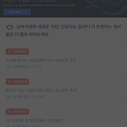
김박사넷의 새로운 거인, 인공지능 김GPT가 추천하는 게시
물로 더 멀리 바라보세요.
명예의전당
교수를 원하는 사람들에게 하는 아조씨의 조언
106
22
25273
명예의전당
분야와 적성 직업에 대한 저의 느낌 (장문 주의)
287
22
43208
명예의전당
내 석사생활 참 많은일들이 있엇네요^^
212
34
76841