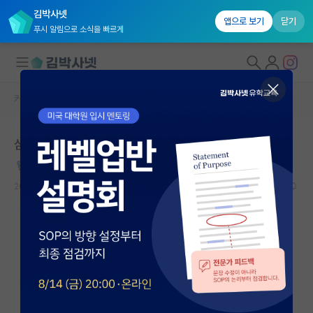
김박사넷
앱으로 보기
닫기
푸시 알림으로 소식을 빠르게
커뮤니티 홈
자유 게시판(아무개랩)
대학원생 모집
심심해서 쓰는 헤드헌팅당한 썰
국내대학원 정보
성실한 장자크 루소
연구실&오픈랩
2021.10.01
9
11645
커뮤니티
커뮤니티 홈
전체글보기
베스트 게시판
IF 명예의전당