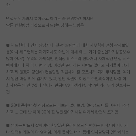
함
재팬라운지 🌸
면접도 안가봐서 썰이라고 하기도 좀 민망하긴 하지만
암튼 컨설팅펌 타겟으로 헤드헌팅당해본 느낌은
■ 헤드헌터나 인사 담당자나 '갓-컨설팅펌'에 대한 자부심이 엄청 강해보였
음(아니 헤드헌터는 자기회사도 아닌데 대체 왜.... 거기 출신인가? 성공보수
많이주나?). 우리의 자체적인 인적성 테스트라 한다거나 자체적인 면접 시스
템이래거나 뭐 다 이런 식임. 이것만 준비하는 사람도 많다고 자기들이 얘기
하고(뭐 많겠지 당연히) 컨설팅펌 직급체계 잘 모르니까 되게 무시당함. 여기
서 일단 마상 씨게 입기도 했고, 말단 직원이 이정도 주인의식이면 나랑 이
회사랑은 영 안맞겠다 싶어서 관둬야겠다 생각함. 적당한 거리두기 선호하는
편
■ 20대 중후반 첫 직장으로는 나쁘진 않아보임. 3년정도 나를 버린다 생각
하고.... 근데 난 이미 30이 훨 넘었잖아? 사실 여기서 완전히 포기함
■ 영어는 반드시 잘해야만 함. 일단 온라인으로 입력하는 인적사항 페이지
나 인적성 게임이 다 영어임. 이해 못하면 너네 동네 인사담당자 연락하라는