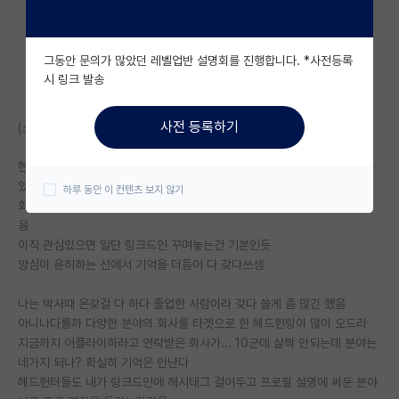
자유 게시판(아무개랩)
그동안 문의가 많았던 레벨업반 설명회를 진행합니다. *사전등록
미국 유학 게시판
시 링크 발송
미국 대학원 합격 후기 게시판
사전 등록하기
(스압주의)
대학원생 모집 게시판
현재 직장인이고 여러 경험이 하고싶어 한동안 다른 쪽 직장을 알아보고 있
대학원 합격 후기 게시판
었음
하루 동안 이 컨텐츠 보지 않기
회사에서 현타 빡세게 맞은 하루 퇴근 후 링크드인 프로필정보 빡세게 채웠
연구실(PI) 홍보 게시판
음
이직 관심있으면 일단 링크드인 꾸며놓는건 기본인듯
석박사 채용 정보 게시판
양심이 윤허하는 선에서 기억을 더듬어 다 갖다쓰셈
임용 정보 게시판
나는 박사때 온갖걸 다 하다 졸업한 사람이라 갖다 쓸게 좀 많긴 했음
학부 인턴 게시판
아니나다를까 다양한 분야의 회사를 타겟으로 한 헤드헌팅이 많이 오드라
지금까지 어플라이하라고 연락받은 회사가... 10군데 살짝 안되는데 분야는
취업 게시판
네가지 되나? 확실히 기억은 안난다
헤드헌터들도 내가 링크드인에 해시태그 걸어두고 프로필 설명에 써둔 분야
임용 후기 게시판