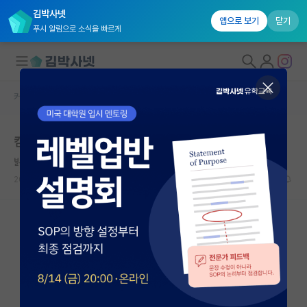
김박사넷
앱으로 보기
닫기
푸시 알림으로 소식을 빠르게
커뮤니티 홈
자유 게시판(아무개랩)
대학원생 모집
컴비전 석사생 논문실적 이정도면 어떤가요?
국내대학원 정보
밝은 한나 아렌트
연구실&오픈랩
2023.09.06
19
4276
커뮤니티
커뮤니티 홈
전체글보기
베스트 게시판
IF 명예의전당