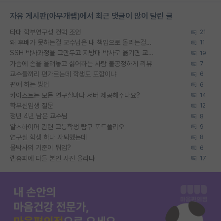
자유 게시판(아무개랩)에서 최근 댓글이 많이 달린 글
타대 학부연구생 컨택 조언
21
왜 후배가 못하는걸 교수님은 내 책임으로 돌리는걸까요?
11
SSH 박사과정을 그만두고 지방대 박사로 옮기면 교수의 꿈은 끝일까요?
19
가슴에 손을 올려놓고 싫어하는 사람 불공정하게 리뷰
7
교수들끼리 편가르는데 학생도 포함이냐
6
편애 하는 방법
6
카이스트는 모든 연구실마다 서버 제공해주나요?
14
학부신입생 질문
12
정년 4년 남은 교수님
8
알츠하이머 관련 고등학생 탐구 포트폴리오
9
연구실 학생 하나 자퇴했는데
8
물박사의 기준이 뭐임?
6
랩홈피에 다들 본인 사진 올리냐
17