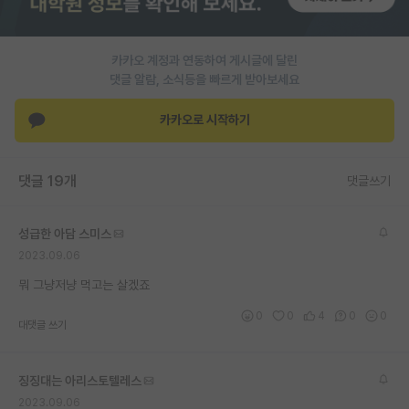
PI 전용 게시판
카카오 계정과 연동하여 게시글에 달린
인문사회 계열 게시판
댓글 알람, 소식등을 빠르게 받아보세요
특수/전문대학원 게시판
카카오로 시작하기
반도체/AI 게시판
장학금/장학생 게시판
댓글 19개
댓글쓰기
학술 정보 게시판
성급한 아담 스미스
홍보 게시판
2023.09.06
커리어
뭐 그냥저냥 먹고는 살겠죠
0
0
4
0
0
유학교육
대댓글 쓰기
이벤트
징징대는 아리스토텔레스
반도체 아카데미
2023.09.06