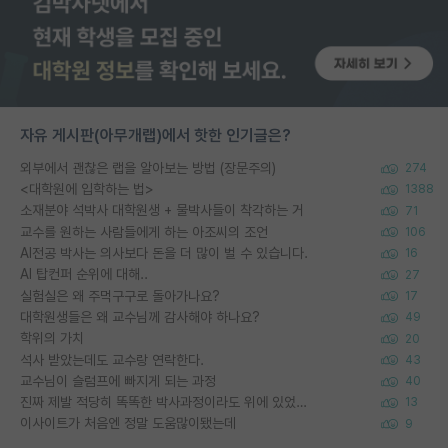
자유 게시판(아무개랩)에서 핫한 인기글은?
외부에서 괜찮은 랩을 알아보는 방법 (장문주의)
274
<대학원에 입학하는 법>
1388
소재분야 석박사 대학원생 + 물박사들이 착각하는 거
71
교수를 원하는 사람들에게 하는 아조씨의 조언
106
AI전공 박사는 의사보다 돈을 더 많이 벌 수 있습니다.
16
AI 탑컨퍼 순위에 대해..
27
실험실은 왜 주먹구구로 돌아가나요?
17
대학원생들은 왜 교수님께 감사해야 하나요?
49
학위의 가치
20
석사 받았는데도 교수랑 연락한다.
43
교수님이 슬럼프에 빠지게 되는 과정
40
진짜 제발 적당히 똑똑한 박사과정이라도 위에 있었으면..
13
이사이트가 처음엔 정말 도움많이됐는데
9