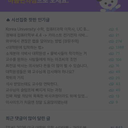
🔥 시선집중 핫한 인기글
Korea University 수학, 컴퓨터과학 이학사, UC Berkeley 산업공학 대학원 공학박사가 되는 것은 쉽지 않겠죠?
6
경북대 컴퓨터학부 4.4 -> 카이스트 전기전자 석박사통합과정 합격
21
외부에서 괜찮은 랩을 알아보는 방법 (장문주의)
274
<대학원에 입학하는 법>
1388
소재분야 석박사 대학원생 + 물박사들이 착각하는 거
71
교수를 원하는 사람들에게 하는 아조씨의 조언
106
AI전공 박사는 의사보다 돈을 더 많이 벌 수 있습니다.
16
대학원생들은 왜 교수님께 감사해야 하나요?
49
학위의 가치
20
석사 받았는데도 교수랑 연락한다.
43
교수님이 슬럼프에 빠지게 되는 과정
40
진짜 제발 적당히 똑똑한 박사과정이라도 위에 있었으면..
13
이사이트가 처음엔 정말 도움많이됐는데
9
최근 댓글이 많이 달린 글
[무료] 2026 미국 대학원 유학 스타터팩 - 가이드북 & 합격자 컨택메일 템플릿
643