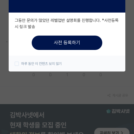
자유 게시판(아무개랩)
그동안 문의가 많았던 레벨업반 설명회를 진행합니다. *사전등록
미국 유학 게시판
시 링크 발송
미국 대학원 합격 후기 게시판
-
사전 등록하기
대학원생 모집 게시판
대학원 합격 후기 게시판
하루 동안 이 컨텐츠 보지 않기
응원해요
공감해요
추천해요
궁금해요
별로에요
연구실(PI) 홍보 게시판
0
0
1
0
0
석박사 채용 정보 게시판
임용 정보 게시판
게시글 공유
학부 인턴 게시판
취업 게시판
임용 후기 게시판