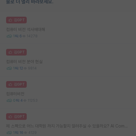
물로 더 멀리 바라보세요.
김GPT
컴퓨터 비전 석사에대해
1
6
14278
김GPT
컴퓨터 비전 분야 현실
1
12
9814
김GPT
컴퓨터비전
0
4
11253
김GPT
제 스펙으로 어느 대학원 까지 가능할지 알려주실 수 있을까요? AI Computer Vision
1
16
4129