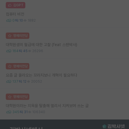
김GPT
컴퓨터 비전
0
10
1882
명예의전당
대학원생의 월급에 대한 고찰 (feat 스탠박사)
164
45
26296
명예의전당
요즘 글 올라오는 꼬라지보니 개혁이 필요하다
137
12
20052
명예의전당
대학원이라는 지옥을 탈출해 멀리서 지켜보며 쓰는 글
345
31
106340