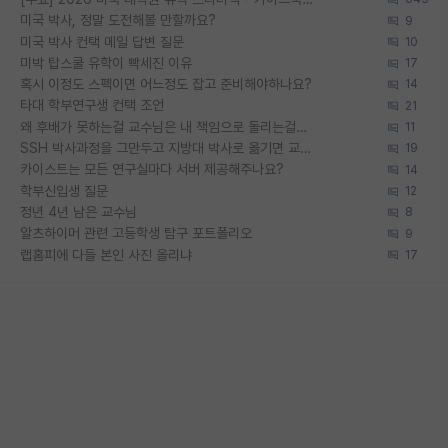
미국 박사, 정말 도전해볼 만할까요?
9
미국 박사 컨택 메일 답변 질문
10
미박 탑스쿨 유학이 빡세진 이유
17
혹시 이정도 스펙이면 어느정도 잡고 준비해야하나요?
14
타대 학부연구생 컨택 조언
21
왜 후배가 못하는걸 교수님은 내 책임으로 돌리는걸까요?
11
SSH 박사과정을 그만두고 지방대 박사로 옮기면 교수의 꿈은 끝일까요?
19
카이스트는 모든 연구실마다 서버 제공해주나요?
14
학부신입생 질문
12
정년 4년 남은 교수님
8
알츠하이머 관련 고등학생 탐구 포트폴리오
9
랩홈피에 다들 본인 사진 올리냐
17