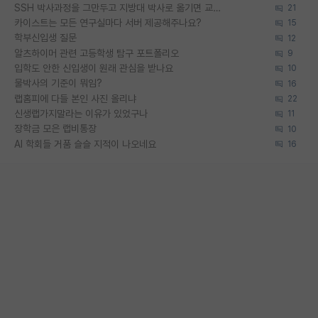
SSH 박사과정을 그만두고 지방대 박사로 옮기면 교수의 꿈은 끝일까요?
21
카이스트는 모든 연구실마다 서버 제공해주나요?
15
학부신입생 질문
12
알츠하이머 관련 고등학생 탐구 포트폴리오
9
입학도 안한 신입생이 원래 관심을 받나요
10
물박사의 기준이 뭐임?
16
랩홈피에 다들 본인 사진 올리냐
22
신생랩가지말라는 이유가 있었구나
11
장학금 모은 랩비통장
10
AI 학회들 거품 슬슬 지적이 나오네요
16