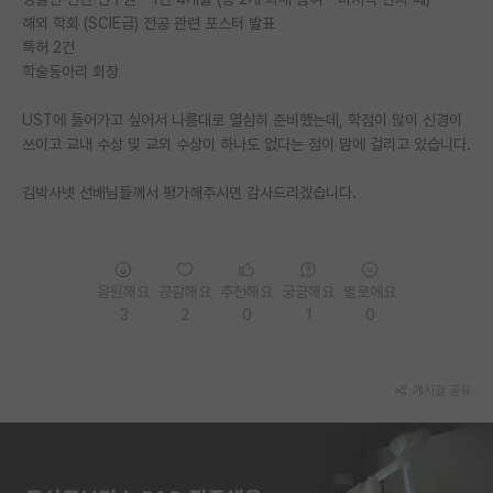
해외 학회 (SCIE급) 전공 관련 포스터 발표
PI 전용 게시판
특허 2건
학술동아리 회장
인문사회 계열 게시판
UST에 들어가고 싶어서 나름대로 열심히 준비했는데, 학점이 많이 신경이
특수/전문대학원 게시판
쓰이고 교내 수상 및 교외 수상이 하나도 없다는 점이 맘에 걸리고 있습니다.
반도체/AI 게시판
김박사넷 선배님들께서 평가해주시면 감사드리겠습니다.
장학금/장학생 게시판
학술 정보 게시판
응원해요
공감해요
추천해요
궁금해요
별로에요
홍보 게시판
3
2
0
1
0
커리어
유학교육
게시글 공유
이벤트
반도체 아카데미