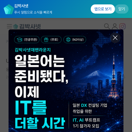
김박사넷
앱으로 보기
닫기
푸시 알림으로 소식을 빠르게
커뮤니티 홈
자유 게시판(아무개랩)
대학원생 모집
UST 대학원 스펙 확인 부탁드립니다.
국내대학원 정보
옹졸한 코페르니쿠스
연구실&오픈랩
2023.09.01
13
6311
커뮤니티
커뮤니티 홈
전체글보기
베스트 게시판
IF 명예의전당