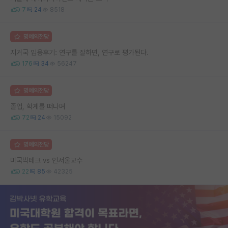
7
24
8518
명예의전당
지거국 임용후기: 연구를 잘하면, 연구로 평가된다.
176
34
56247
명예의전당
졸업, 학계를 떠나며
72
24
15092
명예의전당
미국빅테크 vs 인서울교수
22
85
42325