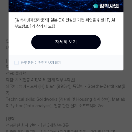
자유 게시판(아무개랩)
[김박사넷재팬라운지] 일본 DX 컨설팅 기업 취업을 위한 IT, AI
미국 유학 게시판
부트캠프 1기 참가자 모집
미국 대학원 합격 후기 게시판
안녕하십니까,
자세히 보기
대학원생 모집 게시판
UST 진학 관련해서 스펙 확인하고 싶어 글 올립니다.
대학원 합격 후기 게시판
[기본정보]
하루 동안 이 컨텐츠 보지 않기
학교: 지방사립대
연구실(PI) 홍보 게시판
전공: 물리학
학점: 3.7(전공 4.1)/4.5 (현재 학부 4학년)
석박사 채용 정보 게시판
외국어: 영어 - 오픽 (IH) & 토익(895점), 독일어 - Goethe-Zertifikat(B
2)
임용 정보 게시판
Technical skills: Solidworks (경량화 및 Housing 설계 참여), Matlab
학부 인턴 게시판
& Python(Data analysis), 전공 관련 설계 소프트웨어 2ea
취업 게시판
[경력]
전공관련 회사 인턴 - 1년 3개월/총 3곳
임용 후기 게시판
정출연 인턴 연구원 - 1년 4개월 (총 2개 과제 참여 - 마지막 년차 때)