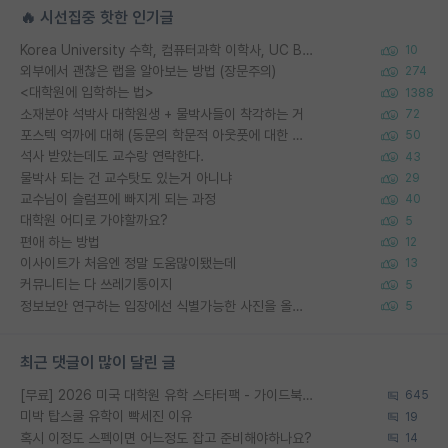
🔥 시선집중 핫한 인기글
Korea University 수학, 컴퓨터과학 이학사, UC Berkeley 산업공학 대학원 공학박사가 되는 것은 쉽지 않겠죠?
10
외부에서 괜찮은 랩을 알아보는 방법 (장문주의)
274
<대학원에 입학하는 법>
1388
소재분야 석박사 대학원생 + 물박사들이 착각하는 거
72
포스텍 억까에 대해 (동문의 학문적 아웃풋에 대한 반박)
50
석사 받았는데도 교수랑 연락한다.
43
물박사 되는 건 교수탓도 있는거 아니냐
29
교수님이 슬럼프에 빠지게 되는 과정
40
대학원 어디로 가야할까요?
5
편애 하는 방법
12
이사이트가 처음엔 정말 도움많이됐는데
13
커뮤니티는 다 쓰레기통이지
5
정보보안 연구하는 입장에선 식별가능한 사진을 올리는건 비추이긴함
5
최근 댓글이 많이 달린 글
[무료] 2026 미국 대학원 유학 스타터팩 - 가이드북 & 합격자 컨택메일 템플릿
645
미박 탑스쿨 유학이 빡세진 이유
19
혹시 이정도 스펙이면 어느정도 잡고 준비해야하나요?
14