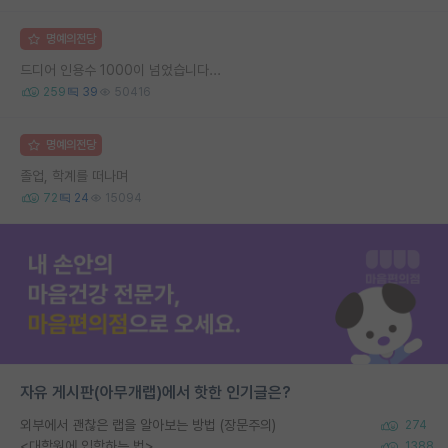
명예의전당
드디어 인용수 1000이 넘었습니다...
259
39
50416
명예의전당
졸업, 학계를 떠나며
72
24
15094
자유 게시판(아무개랩)에서 핫한 인기글은?
외부에서 괜찮은 랩을 알아보는 방법 (장문주의)
274
<대학원에 입학하는 법>
1388