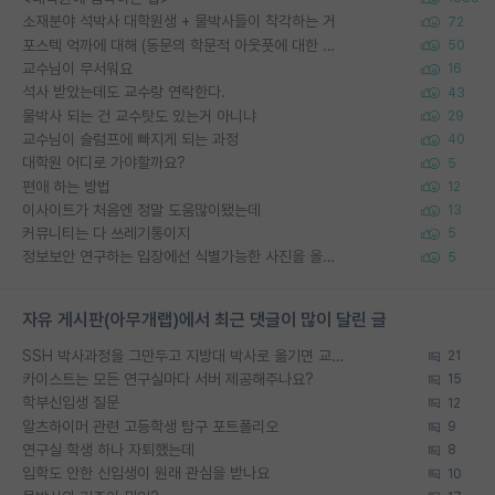
소재분야 석박사 대학원생 + 물박사들이 착각하는 거
72
포스텍 억까에 대해 (동문의 학문적 아웃풋에 대한 반박)
50
교수님이 무서워요
16
석사 받았는데도 교수랑 연락한다.
43
물박사 되는 건 교수탓도 있는거 아니냐
29
교수님이 슬럼프에 빠지게 되는 과정
40
대학원 어디로 가야할까요?
5
편애 하는 방법
12
이사이트가 처음엔 정말 도움많이됐는데
13
커뮤니티는 다 쓰레기통이지
5
정보보안 연구하는 입장에선 식별가능한 사진을 올리는건 비추이긴함
5
자유 게시판(아무개랩)에서 최근 댓글이 많이 달린 글
SSH 박사과정을 그만두고 지방대 박사로 옮기면 교수의 꿈은 끝일까요?
21
카이스트는 모든 연구실마다 서버 제공해주나요?
15
학부신입생 질문
12
알츠하이머 관련 고등학생 탐구 포트폴리오
9
연구실 학생 하나 자퇴했는데
8
입학도 안한 신입생이 원래 관심을 받나요
10