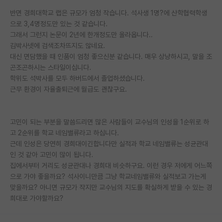
재팬라운지 🌸
반면 경희대학교 랩은 규모가 엄청 작습니다. 석사생 1명?에 산학협력학생
으로 3,4명정도만 있는 것 같습니다.
그래서 그런지 논문이 2년에 한개정도만 올라옵니다..
김박사넷에 검색조차뜨지도 않네요.
대신 면담했을 때 인품이 엄청 좋으신분 같습니다. 매우 상냥하시고, 말을 조
곤조곤하시는 스타일이십니다.
학위도 석박사를 모두 하버드에서 졸업하셨습니다.
근무 환경이 자율출퇴근에 월급도 괜찮구요.
고민이 되는 부분을 말씀드리면 많은 사람들이 교수님의 인성을 1순위로 하
고 2순위를 학교 네임밸류라고 하십니다.
근데 인성은 당연히 경희대이긴합니다만 실적과 학교 네임밸류는 성균관대
인 것 같아 고민이 많이 됩니다.
집에서부터 거리도 성균관대나 경희대 비슷하구요. 이런 경우 저에게 어느쪽
으로 가야 좋을까요? 석사이니만큼 그냥 학교네임밸류와 실적보고 가는게
맞을까요? 아니면 규모가 작지만 교수님의 지도를 확실하게 받을 수 있는 경
희대로 가야할까요?