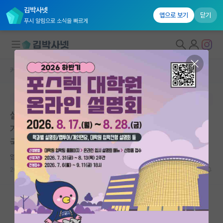
김박사넷
앱으로 보기
닫기
푸시 알림으로 소식을 빠르게
커뮤니티 홈
자유 게시판(아무개랩)
대학원생 모집
본문이 수정되지 않는 박제글입니다.
국내대학원 정보
실적좋고 큰 규모이지만 인품이 박살난 성대랩 vs 실적이
연구실&오픈랩
거의 없고 매우 작은 랩이지만 인품이 매우 좋으신 경희대
국제캠
커뮤니티
염세적인 빌헬름 뢴트겐
*
커뮤니티 홈
2023.08.31
17
6922
전체글보기
베스트 게시판
IF 명예의전당