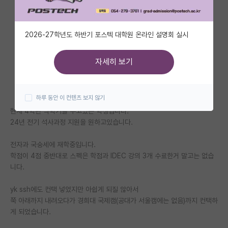
자유 게시판(아무개랩)
2026-27학년도 하반기 포스텍 대학원 온라인 설명회 실시
미국 유학 게시판
미국 대학원 합격 후기 게시판
자세히 보기
대학원생 모집 게시판
하루 동안 이 컨텐츠 보지 않기
대학원 합격 후기 게시판
현재 4학년 막학기를 두고있는 학생입니다.
연구실(PI) 홍보 게시판
24년 전기 석사과정 지원을 원하고있습니다.
석박사 채용 정보 게시판
전자과 국숭세에 재학중입니다.
학점이 4점 중반대로 스펙은 학점과 IDEC 강의 3개 수료한거 말고는 없습
임용 정보 게시판
니다.
학부 인턴 게시판
yk ssh에도 컨택 넣었지만 아쉽게 되질 않아서
쭉 아래까지 내려오다가 경희대 국제캠(공대가 서울캠에는 없음)까지 컨택하
취업 게시판
게 되었습니다.
임용 후기 게시판