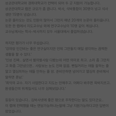
성균관대학교와 경희대학교가 컨택이 되어 두 곳 지원이 가능합니다.
PI 전용 게시판
성균관대학교 랩은 규모가 좀 큽니다. 박사, 석박통합이 30명이 넘고 석사
생만 15명이 넘습니다.
인문사회 계열 게시판
논문 올라오는 것도 인원이 많아서 그런지 매년 20개의 논문이 올라옵니다.
또한 한 랩에서 지도교수님 외에 연구교수님이 10명 같이 계십니다.
특수/전문대학원 게시판
교수님께서는 학사~박사까지 모두 서울대에서 졸업하셨습니다.
반도체/AI 게시판
하지만 평가가 너무 무섭습니다.
'강의랑 인건비는 좋은 연구실이지만 언제 그만둘지 매일 생각하는 끔찍한
장학금/장학생 게시판
생활을 할 수 있다.'
학술 정보 게시판
'인성 진짜.. 살면서 별의별사람 다봤는데 어떤 의미로 최고. 소리 좀 그만치
고 화좀 그만냈으면.. 사람보는 눈도 진짜 없음. 뺀질거리는 애들 잘하는 줄
홍보 게시판
알고 열심히하는 애들 안하는 줄 암. 준비안하면 넘어가고 열심히 준비해서
말하면 혼남.'
커리어
'최악의 교수. 자기 사업한다고 지도는 안해주고. 어쩌다 봐주면 윽박지르고.
원생들간의 위계질서도 너무 심해보입니다.'
유학교육
등등이 있습니다.. 김박사넷에 좋은 평으로 주작한다는 말도 있더군요..
이벤트
이 랩에 컨택했을 때는 면담가능하냐는말에 그냥 지원가능하다고만 답변이
왔었습니다.
반도체 아카데미