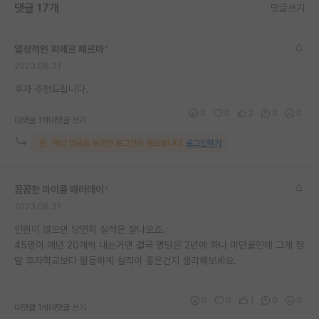
댓글 17개
댓글쓰기
열정적인 피에르 페르마
*
2023.08.31
후자 추천드립니다.
0
0
2
0
0
대댓글 1개
대댓글 쓰기
해당 댓글을 보려면 로그인이 필요합니다.
로그인하기
꼼꼼한 마이클 패러데이
*
2023.08.31
인원이 많으면 당연히 실적은 잘나오죠.
45명이 매년 20개씩 내는거면 결국 명당은 2년에 하나 미만꼴인데 그게 정
말 후자학교보다 월등하게 실적이 좋은건지 생각해보세요.
0
0
1
0
0
대댓글 1개
대댓글 쓰기