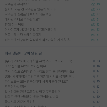
교수님이 무서워요
16
물박사 되는 건 교수탓도 있는거 아니냐
29
교수님이 슬럼프에 빠지게 되는 과정
40
대학원 어디로 가야할까요?
5
편애 하는 방법
12
이사이트가 처음엔 정말 도움많이됐는데
13
커뮤니티는 다 쓰레기통이지
5
정보보안 연구하는 입장에선 식별가능한 사진을 올리는건 비추이긴함
5
최근 댓글이 많이 달린 글
[무료] 2026 미국 대학원 유학 스타터팩 - 가이드북 & 합격자 컨택메일 템플릿
645
미박 탑스쿨 유학이 빡세진 이유
19
혹시 이정도 스펙이면 어느정도 잡고 준비해야하나요?
14
SSH 박사과정을 그만두고 지방대 박사로 옮기면 교수의 꿈은 끝일까요?
21
카이스트는 모든 연구실마다 서버 제공해주나요?
15
학부신입생 질문
12
알츠하이머 관련 고등학생 탐구 포트폴리오
9
입학도 안한 신입생이 원래 관심을 받나요
10
물박사의 기준이 뭐임?
17
랩홈피에 다들 본인 사진 올리냐