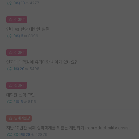
0
13
4277
김GPT
연대 vs 한양 대학원 질문
0
6
8996
김GPT
연고대 대학원에 유의미한 차이가 있나요?
1
20
5498
김GPT
대학원 선택 고민
2
5
8115
명예의전당
지난 10년간 국제 심리학계를 뒤흔든 재현위기 (reproductibility crisis) 요약 (1편)
306
28
42879