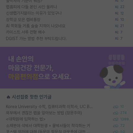
물박사의 기준이 뭐임?
17
랩홈피에 다들 본인 사진 올리냐
22
신생랩가지말라는 이유가 있었구나
12
장학금 모은 랩비통장
10
AI 학회들 거품 슬슬 지적이 나오네요
21
카이스트 서류 전형 배수
7
DGIST 가는 방법 추천 부탁드립니다.
7
🔥 시선집중 핫한 인기글
Korea University 수학, 컴퓨터과학 이학사, UC Berkeley 산업공학 대학원 공학박사가 되는 것은 쉽지 않겠죠?
10
외부에서 괜찮은 랩을 알아보는 방법 (장문주의)
274
<대학원에 입학하는 법>
1388
소재분야 석박사 대학원생 + 물박사들이 착각하는 거
72
포스텍 억까에 대해 (동문의 학문적 아웃풋에 대한 반박)
50