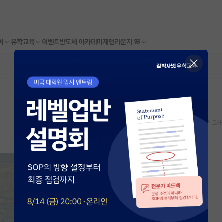
어
유학교육
이벤트
반도체 아카데미
재팬라운지 🌸
스크랩
신고하