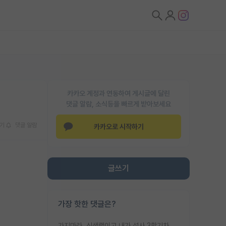
카카오 계정과 연동하여 게시글에 달린
댓글 알람, 소식등을 빠르게 받아보세요
기
댓글 알람
카카오로 시작하기
글쓰기
가장 핫한 댓글은?
가지마라. 신생랩이고 내가 석사 3학기차인데 최고참인데 나도 아무것도 모르는데 교수가 후배들 왜 논문 교육 안시키냐. 논문 왜 안 써오냐 닦달한다