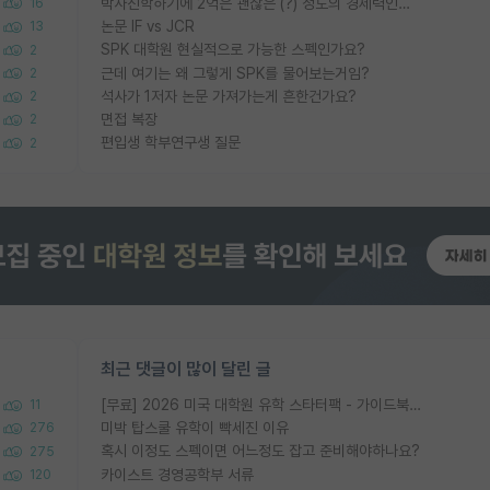
박사진학하기에 2억은 괜찮은 (?) 정도의 경제력인가요
16
논문 IF vs JCR
13
SPK 대학원 현실적으로 가능한 스펙인가요?
2
근데 여기는 왜 그렇게 SPK를 물어보는거임?
2
석사가 1저자 논문 가져가는게 흔한건가요?
2
면접 복장
2
편입생 학부연구생 질문
2
최근 댓글이 많이 달린 글
[무료] 2026 미국 대학원 유학 스타터팩 - 가이드북 & 합격자 컨택메일 템플릿
11
미박 탑스쿨 유학이 빡세진 이유
276
혹시 이정도 스펙이면 어느정도 잡고 준비해야하나요?
275
카이스트 경영공학부 서류
120