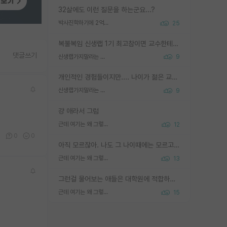
32살에도 이런 질문을 하는군요...?
박사진학하기에 2억은 괜찮은 (?) 정도의 경제력인가요
25
복불복임 신생랩 1기 최고참이면 교수한테 직접 지도받는 시간이 매우 많음 제대로 된 교수라면 말이지 그게 아니라면 그냥 넌 해방 불가능한 노예 1호에 감점쓰레기통이 되는거고
댓글쓰기
신생랩가지말라는 이유가 있었구나
9
개인적인 경험들이지만.... 나이가 젊은 교수일수록 꼰대라는 가면을 쓴 채로 무례함을 행동하는 경우가 거의 90% 정도였음. 나이가 어린데 다른 또래들과 달리 명예, 권력, 재력까지 얻었으니 세상 다 가진 기분이겠지. 오히러 나이 든 교수들이 행동과 말을 더 조심하시더라.
신생랩가지말라는 이유가 있었구나
9
걍 애라서 그럼
근데 여기는 왜 그렇게 SPK를 물어보는거임?
12
0
0
0
아직 모르잖아. 나도 그 나이때에는 모르고 평가 받고 안심하고 싶었어.
근데 여기는 왜 그렇게 SPK를 물어보는거임?
13
그런걸 물어보는 애들은 대학원에 적합하지 않다
근데 여기는 왜 그렇게 SPK를 물어보는거임?
15