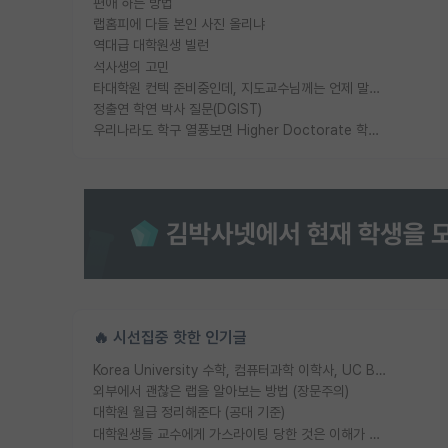
편애 하는 방법
랩홈피에 다들 본인 사진 올리냐
역대급 대학원생 빌런
석사생의 고민
타대학원 컨텍 준비중인데, 지도교수님께는 언제 말씀드려야 할까요?
정출연 학연 박사 질문(DGIST)
우리나라도 학구 열풍보면 Higher Doctorate 학위가 필요하다고 봅니다.
🔥 시선집중 핫한 인기글
Korea University 수학, 컴퓨터과학 이학사, UC Berkeley 산업공학 대학원 공학박사가 되는 것은 쉽지 않겠죠?
외부에서 괜찮은 랩을 알아보는 방법 (장문주의)
대학원 월급 정리해준다 (공대 기준)
대학원생들 교수에게 가스라이팅 당한 것은 이해가 갑니다. 안타깝네요.