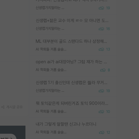
신생랩가지말라는 이유가 있었구나
19
신생랩+젊은 교수 이게 ㄹㅇ 모 아니면 도인듯.
신생랩가지말라는 이유가 있었구나
16
ML 대부분이 골드 스탠다드 하나 상정해놓고 (벤치마크 데이터셋이 여러 개면 여러 개 상정) 그거 얼마나 잘 맞추나 싸움임 가끔 번뜩이는 설계 철학을 보여주는 논문들도 있지만 대부분 그거 성적 얼마나 더 올리느라에 혈안이 되어 있는 측면이 잇음
AI 학회들 거품 슬슬 지적이 나오네요
13
open ai가 ai대장아님? 그럼 쟤가 하는 말이 다 맞겠네
AI 학회들 거품 슬슬 지적이 나오네요
8
신생랩 1기 출신인데 신생랩은 줠라 무거운 바벨 같은거임. 들면 대박인데 못들면 깔려 죽음. 아무도 알려주지 않는 환경에서 자생해야하지만, 일단 살아남았다면 그 어떤 사람보다 악착같고 생존력 높은 사람으로 거듭날 수 있음
신생랩가지말라는 이유가 있었구나
19
뭐 토익같은게 되버린거죠 토익 900이라고 영어잘하는건 아닙니다만 잘하는사람은 다 900을 넘는 그런
게시글 공유
AI 학회들 거품 슬슬 지적이 나오네요
10
내가 그렇게 말할땐 신고나 누르더니
AI 학회들 거품 슬슬 지적이 나오네요
12