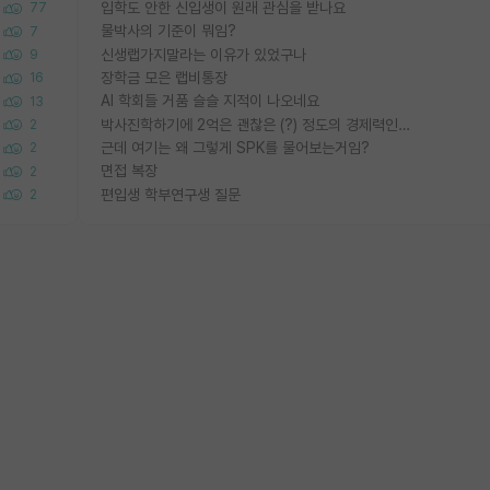
입학도 안한 신입생이 원래 관심을 받나요
77
물박사의 기준이 뭐임?
7
신생랩가지말라는 이유가 있었구나
9
장학금 모은 랩비통장
16
AI 학회들 거품 슬슬 지적이 나오네요
13
박사진학하기에 2억은 괜찮은 (?) 정도의 경제력인가요
2
근데 여기는 왜 그렇게 SPK를 물어보는거임?
2
면접 복장
2
편입생 학부연구생 질문
2