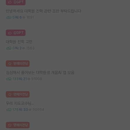
김GPT
안녕하세요 대학원 진학 관련 조안 부탁드립니다
0
6
1691
김GPT
대학원 진학 고민
0
2
1563
명예의전당
심심해서 풀어보는 대학원생 개꿀AI 앱 모음
133
21
91008
명예의전당
우리 지도교수님..
175
33
60664
명예의전당