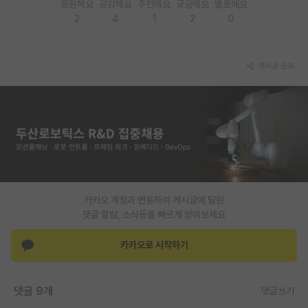
응원해요
공감해요
추천해요
궁금해요
별로에요
2
4
1
2
0
PI 전용 게시판
인문사회 계열 게시판
게시글 공유
특수/전문대학원 게시판
반도체/AI 게시판
장학금/장학생 게시판
학술 정보 게시판
홍보 게시판
카카오 계정과 연동하여 게시글에 달린
커리어
댓글 알람, 소식등을 빠르게 받아보세요
유학교육
카카오로 시작하기
이벤트
댓글 9개
댓글쓰기
반도체 아카데미