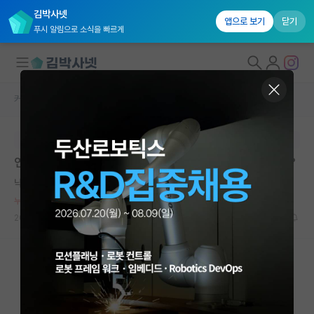
김박사넷
앱으로 보기
닫기
푸시 알림으로 소식을 빠르게
커뮤니티 홈
자유 게시판(아무개랩)
대학원생 모집
본문이 수정되지 않는 박제글입니다.
국내대학원 정보
연구비 대규모 삭감행인데 지금 대학원 진학 괜찮을까요?
연구실&오픈랩
낙천적인 존 내시
*
커뮤니티
누적 신고가 20개 이상인 사용자입니다.
2023.08.29
9
8011
커뮤니티 홈
전체글보기
베스트 게시판
IF 명예의전당