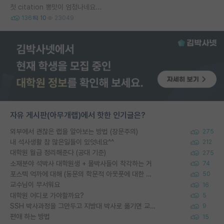
첫 citation 뽕맛이 엄청나네요...
136
10
23049
자유 게시판(아무개랩)에서 핫한 인기글은?
외부에서 괜찮은 랩을 알아보는 방법 (장문주의)
275
내 석사생활 참 많은일들이 있엇네요^^
212
대학원 월급 정리해준다 (공대 기준)
275
소재분야 석박사 대학원생 + 물박사들이 착각하는 거
74
포스텍 억까에 대해 (동문의 학문적 아웃풋에 대한 반박)
50
교수님이 무서워요
16
대학원 어디로 가야할까요?
5
SSH 박사과정을 그만두고 지방대 박사로 옮기면 교수의 꿈은 끝일까요?
9
편애 하는 방법
15