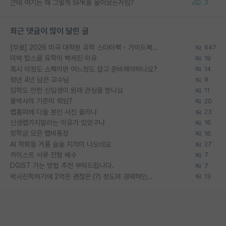
근데 여기는 왜 그렇게 SPK를 물어보는거임?
3
최근 댓글이 많이 달린 글
[무료] 2026 미국 대학원 유학 스타터팩 - 가이드북 & 합격자 컨택메일 템플릿
647
미박 탑스쿨 유학이 빡세진 이유
19
혹시 이정도 스펙이면 어느정도 잡고 준비해야하나요?
14
정년 4년 남은 교수님
9
입학도 안한 신입생이 원래 관심을 받나요
11
물박사의 기준이 뭐임?
20
랩홈피에 다들 본인 사진 올리냐
23
신생랩가지말라는 이유가 있었구나
16
장학금 모은 랩비통장
16
AI 학회들 거품 슬슬 지적이 나오네요
27
카이스트 서류 전형 배수
7
DGIST 가는 방법 추천 부탁드립니다.
7
박사진학하기에 2억은 괜찮은 (?) 정도의 경제력인가요
13