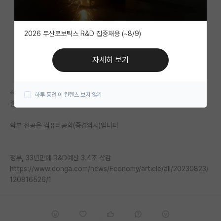
자유 게시판(아무개랩)
2026 두산로보틱스 R&D 집중채용 (~8/9)
미국 유학 게시판
미국 대학원 합격 후기 게시판
자세히 보기
대학원생 모집 게시판
하고 싶은 공부가 생겼는데 지금 대학원 진학 너무 철없는 생각일까요?
하루 동안 이 컨텐츠 보지 않기
대학원 합격 후기 게시판
좀 더 회사에서 경력 쌓고 가도 다시 안정화 될때 들어가도 될까요?
연구실(PI) 홍보 게시판
학부 전공은 컴퓨터공학(중경외시)입니다
석박사 채용 정보 게시판
임용 정보 게시판
정부, 33년만에 R&D예산 3.4조 삭감
https://www.donga.com/news/Economy/article/all/20230823/
학부 인턴 게시판
120816526/1
취업 게시판
임용 후기 게시판