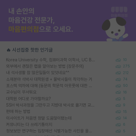
🔥 시선집중 핫한 인기글
Korea University 수학, 컴퓨터과학 이학사, UC Berkeley 산업공학 대학원 공학박사가 되는 것은 쉽지 않겠죠?
10
외부에서 괜찮은 랩을 알아보는 방법 (장문주의)
275
내 석사생활 참 많은일들이 있엇네요^^
212
소재분야 석박사 대학원생 + 물박사들이 착각하는 거
74
포스텍 억까에 대해 (동문의 학문적 아웃풋에 대한 반박)
50
교수님이 무서워요
16
대학원 어디로 가야할까요?
5
SSH 박사과정을 그만두고 지방대 박사로 옮기면 교수의 꿈은 끝일까요?
9
편애 하는 방법
15
이사이트가 처음엔 정말 도움많이됐는데
14
커뮤니티는 다 쓰레기통이지
6
정보보안 연구하는 입장에선 식별가능한 사진을 올리는건 비추이긴함
5