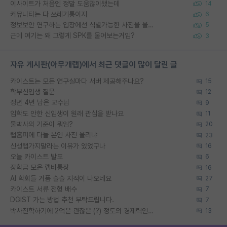
이사이트가 처음엔 정말 도움많이됐는데
14
커뮤니티는 다 쓰레기통이지
6
정보보안 연구하는 입장에선 식별가능한 사진을 올리는건 비추이긴함
5
근데 여기는 왜 그렇게 SPK를 물어보는거임?
3
자유 게시판(아무개랩)에서 최근 댓글이 많이 달린 글
카이스트는 모든 연구실마다 서버 제공해주나요?
15
학부신입생 질문
12
정년 4년 남은 교수님
9
입학도 안한 신입생이 원래 관심을 받나요
11
물박사의 기준이 뭐임?
20
랩홈피에 다들 본인 사진 올리냐
23
신생랩가지말라는 이유가 있었구나
16
오늘 카이스트 발표
6
장학금 모은 랩비통장
16
AI 학회들 거품 슬슬 지적이 나오네요
27
카이스트 서류 전형 배수
7
DGIST 가는 방법 추천 부탁드립니다.
7
박사진학하기에 2억은 괜찮은 (?) 정도의 경제력인가요
13