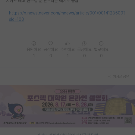
서카포 빼고 연구실 문 닫으라는 얘기로 들림
PI 전용 게시판
https://n.news.naver.com/mnews/article/001/0014128509?
sid=100
인문사회 계열 게시판
특수/전문대학원 게시판
반도체/AI 게시판
응원해요
공감해요
추천해요
궁금해요
별로에요
1
0
1
0
0
장학금/장학생 게시판
학술 정보 게시판
게시글 공유
홍보 게시판
커리어
유학교육
이벤트
반도체 아카데미