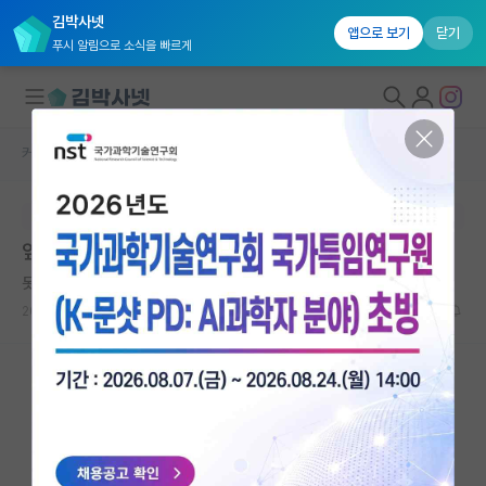
김박사넷
앱으로 보기
닫기
푸시 알림으로 소식을 빠르게
커뮤니티 홈
자유 게시판(아무개랩)
대학원생 모집
본문이 수정되지 않는 박제글입니다.
국내대학원 정보
앞으로 인건비 줄겠는데...
연구실&오픈랩
못된 찰스 다윈
커뮤니티
2023.08.14
11
3203
커뮤니티 홈
전체글보기
베스트 게시판
IF 명예의전당