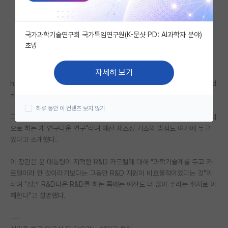
자유 게시판(아무개랩)
국가과학기술연구회 국가특임연구원(K-문샷 PD: AI과학자 분야)
미국 유학 게시판
초빙
미국 대학원 합격 후기 게시판
자세히 보기
대학원생 모집 게시판
https://n.news.naver.com/mnews/article/001/0014128509?sid
=100
대학원 합격 후기 게시판
하루 동안 이 컨텐츠 보지 않기
그는 "세계 최고·국내 최고 수준 연구, 국제협력, 청년 과학인 육성을 중점적
연구실(PI) 홍보 게시판
으로 하는 게 연구다운 연구"라며 예산 재조정 기조의 방점도 여기에 두고
있다고 소개했다.
석박사 채용 정보 게시판
이 장관은 윤 대통령이 지적한 R&D 카르텔에 대해 "과학기술계를 두고 카
임용 정보 게시판
르텔이라 한 것이라기보다는 그동안 R&D 지원이 비효율적이었다는 것"이
학부 인턴 게시판
라며 "정말 R&D다운 R&D를 하는 쪽에는 예산도 더 많이 주라는 취지로 이
해한다"고 설명했다.
취업 게시판
---
임용 후기 게시판