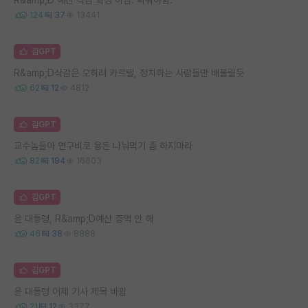
124
37
13441
김GPT
R&amp;D삭감은 오히려 카르텔, 정치하는 사람들만 배불릴듯
62
12
4812
김GPT
교수놈들아 연구비로 용돈 나눠먹기 좀 하지마라
82
194
16603
김GPT
윤 대통령, R&amp;D예산 증액 안 해
46
38
8888
김GPT
윤 대통령 어제 기사 제목 바뀜
21
12
3377