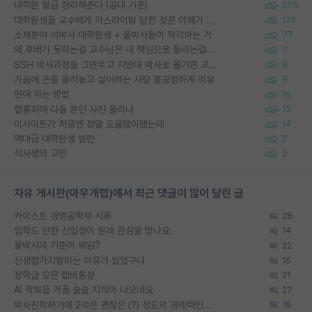
대학원 월급 정리해준다 (공대 기준)
275
대학원생들 교수에게 가스라이팅 당한 것은 이해가 갑니다. 안타깝네요.
120
소재분야 석박사 대학원생 + 물박사들이 착각하는 거
77
왜 후배가 못하는걸 교수님은 내 책임으로 돌리는걸까요?
7
SSH 박사과정을 그만두고 지방대 박사로 옮기면 교수의 꿈은 끝일까요?
9
가슴에 손을 올려놓고 싫어하는 사람 불공정하게 리뷰
9
편애 하는 방법
16
랩홈피에 다들 본인 사진 올리냐
13
이사이트가 처음엔 정말 도움많이됐는데
14
역대급 대학원생 빌런
2
석사생의 고민
2
자유 게시판(아무개랩)에서 최근 댓글이 많이 달린 글
카이스트 경영공학부 서류
28
입학도 안한 신입생이 원래 관심을 받나요
14
물박사의 기준이 뭐임?
22
신생랩가지말라는 이유가 있었구나
16
장학금 모은 랩비통장
21
AI 학회들 거품 슬슬 지적이 나오네요
27
박사진학하기에 2억은 괜찮은 (?) 정도의 경제력인가요
16