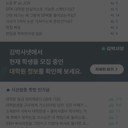
논문 IF vs JCR
5
SPK 대학원 현실적으로 가능한 스펙인가요?
5
근데 여기는 왜 그렇게 SPK를 물어보는거임?
14
석사가 1저자 논문 가져가는게 흔한건가요?
5
면접 복장
5
편입생 학부연구생 질문
6
🔥 시선집중 핫한 인기글
대학원 월급 정리해준다 (공대 기준)
275
대학원생들 교수에게 가스라이팅 당한 것은 이해가 갑니다. 안타깝네요.
120
소재분야 석박사 대학원생 + 물박사들이 착각하는 거
77
왜 후배가 못하는걸 교수님은 내 책임으로 돌리는걸까요?
7
SSH 박사과정을 그만두고 지방대 박사로 옮기면 교수의 꿈은 끝일까요?
9