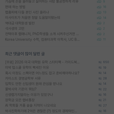
가슴에 손을 올려놓고 싫어하는 사람 불공정하게 리뷰
9
편애 하는 방법
16
랩홈피에 다들 본인 사진 올리냐
13
이사이트가 처음엔 정말 도움많이됐는데
14
역대급 대학원생 빌런
2
석사생의 고민
2
컨택이후 랩매니저, PhD학생들 소개 시켜주신거면 거의 컨펌에 가깝나요?
2
Korea University 수학, 컴퓨터과학 이학사, UC Berkeley 산업공학 대학원 공학박사가 되는 것은 쉽지 않겠죠?
11
최근 댓글이 많이 달린 글
[무료] 2026 미국 대학원 유학 스타터팩 - 가이드북 & 합격자 컨택메일 템플릿
650
미박 탑스쿨 유학이 빡세진 이유
19
혹시 이정도 스펙이면 어느정도 잡고 준비해야하나요?
14
카이스트 경영공학부 서류
28
입학도 안한 신입생이 원래 관심을 받나요
14
물박사의 기준이 뭐임?
22
신생랩가지말라는 이유가 있었구나
16
장학금 모은 랩비통장
21
AI 학회들 거품 슬슬 지적이 나오네요
27
박사진학하기에 2억은 괜찮은 (?) 정도의 경제력인가요
16