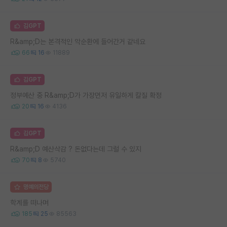
김GPT
R&amp;D는 본격적인 악순환에 들어간거 같네요
66
16
11889
김GPT
정부예산 중 R&amp;D가 가장먼저 유일하게 칼질 확정
20
16
4136
김GPT
R&amp;D 예산삭감 ? 돈없다는데 그럴 수 있지
70
8
5740
명예의전당
학계를 떠나며
185
25
85563