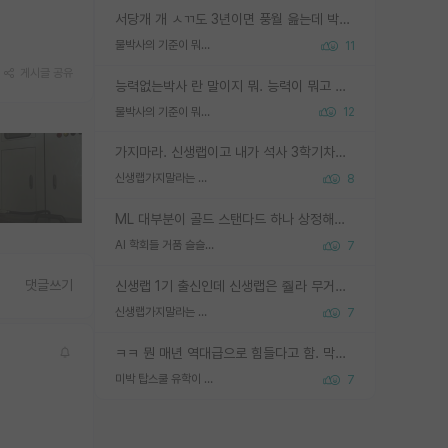
서당개 개 ㅅㄲ도 3년이면 풍월 읊는데 박사 5년 이상 대리고 있으면서 물된건 교수 탓 맞는ㄱ게 거기가 서당이 아니란 소리임
물박사의 기준이 뭐임?
11
게시글 공유
능력없는박사 란 말이지 뭐. 능력이 뭐고 능력이 있다는게 뭔지는 사람마다 기준이 다르니까 얘기해봐야 서로 자기 기준만 얘기해서 논쟁이 끝이 안나고. 주위에서 능력있고 야심있는 신입생이 교수가 유의미한 피드백을 아예 안주면서 제대로된 과제에 참여해볼 기회도 제공하지 않고 잡일 뺑뺑이만 돌려서 맨날 단순작업만 하면서 밤새다가 눈빛이 점점 죽어가는걸 본 사람은 물박사는 교수탓이라고 하고, 교수는 이것저것 알려도 주고 기회도 주고 사수 동기 붙여주면서 어떻게든 끌고가려고 하는데 본인이 매일 뺀질거리면서 출근 하는둥마는둥 하다가 기껏 와서도 폰이나 쳐다보다가 실험 망치고 저녁약속있어서 먼저 가볼게요~ 하는걸 본 사람은 물박사는 본인탓이라고 함.
물박사의 기준이 뭐임?
12
가지마라. 신생랩이고 내가 석사 3학기차인데 최고참인데 나도 아무것도 모르는데 교수가 후배들 왜 논문 교육 안시키냐. 논문 왜 안 써오냐 닦달한다
신생랩가지말라는 이유가 있었구나
8
ML 대부분이 골드 스탠다드 하나 상정해놓고 (벤치마크 데이터셋이 여러 개면 여러 개 상정) 그거 얼마나 잘 맞추나 싸움임 가끔 번뜩이는 설계 철학을 보여주는 논문들도 있지만 대부분 그거 성적 얼마나 더 올리느라에 혈안이 되어 있는 측면이 잇음
AI 학회들 거품 슬슬 지적이 나오네요
7
댓글쓰기
신생랩 1기 출신인데 신생랩은 줠라 무거운 바벨 같은거임. 들면 대박인데 못들면 깔려 죽음. 아무도 알려주지 않는 환경에서 자생해야하지만, 일단 살아남았다면 그 어떤 사람보다 악착같고 생존력 높은 사람으로 거듭날 수 있음
신생랩가지말라는 이유가 있었구나
7
ㅋㅋ 뭔 매년 역대급으로 힘들다고 함. 막상 보면 별로 변한건 없음.
미박 탑스쿨 유학이 빡세진 이유
7