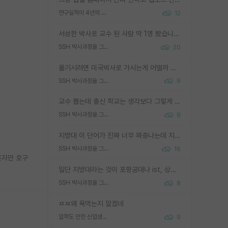
연구실적이 4년의 공백이 있는거 어떻게 생각하냐
12
서성한 박사로 교수 된 사람 딱 1명 봤습니다. 근데 지방대 박사로 교수된 거는 기적이 일어나야되요. 서성한 학부부터여도 빡센게 교수임용일텐데 지방대박사로 무슨 교수가 되나요...... 중소기업/중견기업 팀장급/연구소장급이나 될거 같네요.
SSH 박사과정을 그만두고 지방대 박사로 옮기면 교수의 꿈은 끝일까요?
20
옮기시려면 미국박사로 가시는게 어떨까 싶네요. 교수가 꿈이면 미국박사 하고 미국교수 까지 같이 노리시는게 기회가 많지 않을까요?
SSH 박사과정을 그만두고 지방대 박사로 옮기면 교수의 꿈은 끝일까요?
9
교수 뽑는데 출신 학교는 생각보다 그렇게 안 봄. 앞으로는 더 안 보게 될거임. 박사는 어디서 진행해도 됨. 단, 제대로 쌓고 좋은 실적 만들 수 있다면. 그런데 지방대는 그럴 가능성이 지극히 낮음. 나만 열심히 잘 하면 된다? 인간은 주변 환경에 지배되는 나약한 존재임. 주변의 지방대 대학원생과 섞이고 지방 특유의 여유로움 또는 나쁘게 얘기해서 나태함에 젖어 살다보면 교수의 꿈 자체를 잊어버리게 될 가능성도 있음. 주변 환경이 70~80%임.
SSH 박사과정을 그만두고 지방대 박사로 옮기면 교수의 꿈은 끝일까요?
9
지방대 이 단어가 진짜 너무 짜증나는데 지방대면 다 그냥 쓰레기인가요? 무슨 말 같지도 않은 댓글들이 있는건지??? 지방에도 충분히 좋은 대학 많고 충분히 잘하는 교수님들 많습니다 포항공대 4개 IST 대표 지거국들 여기 모두 다 지방에 있고 여기 출신들 중에 교수하는 분들 적지 않습니다 지거국 출신이 무슨 교수를 하냐?라고 생각할 사람들 많은데 상위 대표 지거국에 아웃라이어들 많습니다 결국 개인의 연구역량과 실적이 중요합니다 이 역량을 펼치는데 있어서 지도교수와의 합도 중요합니다. 그리고 경력이 필요하면 해외포닥까지 다녀오세요
SSH 박사과정을 그만두고 지방대 박사로 옮기면 교수의 꿈은 끝일까요?
16
혼자만 호구
일단 지방대라는 것이 포항공대나 ist, 상위 지거국은 아니라고 생각하겠습니다. 그런곳은 서성한에 비해 소위 대학 네임밸류가 크게 뒤떨어지지는 않으니까요. 대학 이름이 중요하냐? 당연합니다. 대학 이름이 좋아서 좋은 아웃풋이 나오는 것이냐, 좋은 대학은 좋은 사람과 좋은 기회가 몰려있으니 아웃풋도 자연스럽게 좋아지는 것이냐? 대답하기 어려운 문제입니다. 아직 한국 사회에서 학벌을 보는 것도, 특히 이공계를 중심으로 학벌보다는 실적 위주라는 분위기가 형성되는 것도 사실입니다. 지방대 출신으로 전임교수가 될수 있느냐? 가능 불가능을 따지면 당연히 가능입니다. 지방대 박사 출신으로 전임교원이 된 경우가 실제로 있으니까요. 현실적인 가능성이 있느냐? 지금 이정도 대학의 교수가 되고싶다고 생각되는 대학 들어가서 컴공과 교수 목록 켜고 박사 어디서 받았는지 쭉 한번 보세요. 냉정하게 지방대 출신인 분들이 많지는 않으실겁니다.
SSH 박사과정을 그만두고 지방대 박사로 옮기면 교수의 꿈은 끝일까요?
8
ㅉㅉ왜 욕먹는지 알겠네
입학도 안한 신입생이 원래 관심을 받나요
9