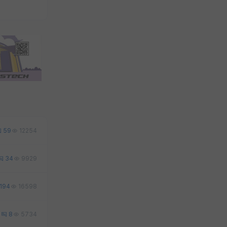
59
12254
34
9929
194
16598
0
8
5734