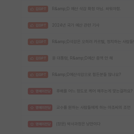
R&amp;D 예산 삭감 확정 아님. 싸워야함.
김GPT
2024년 국가 예산 관련 기사
김GPT
R&amp;D삭감은 오히려 카르텔, 정치하는 사람
김GPT
윤 대통령, R&amp;D예산 증액 안 해
김GPT
R&amp;D예산삭감으로 힘든분들 많나요?
김GPT
후배를 어느 정도로 케어 해주는게 맞는걸까요?
명예의전당
교수를 원하는 사람들에게 하는 아조씨의 조언
명예의전당
(장문) 박사과정은 낭만이다
명예의전당