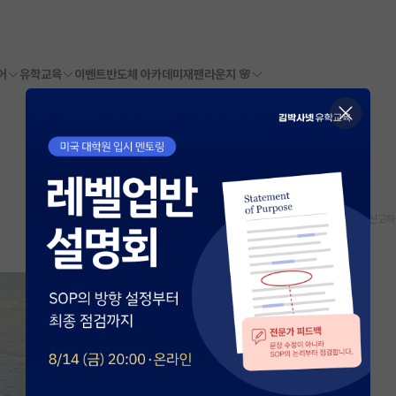
어
유학교육
이벤트
반도체 아카데미
재팬라운지 🌸
스크랩
신고하