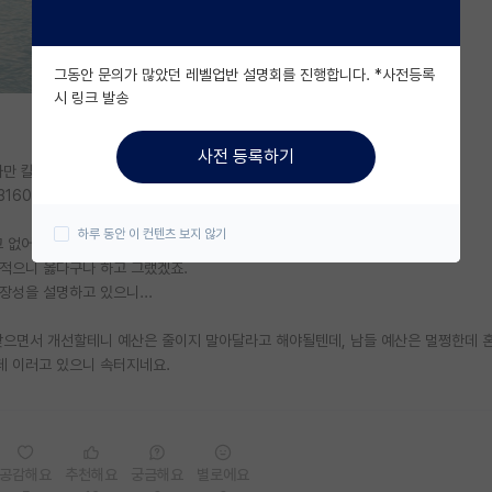
그동안 문의가 많았던 레벨업반 설명회를 진행합니다. *사전등록
시 링크 발송
사전 등록하기
자만 칼질 당하는게 R&D입니다.
924316033&code=11151100&cp=nv
하루 동안 이 컨텐츠 보지 않기
 없어요.
 적으니 옳다구나 하고 그랬겠죠.
장성을 설명하고 있으니...
찾으면서 개선할테니 예산은 줄이지 말아달라고 해야될텐데, 남들 예산은 멀쩡한데 
데 이러고 있으니 속터지네요.
공감해요
추천해요
궁금해요
별로에요