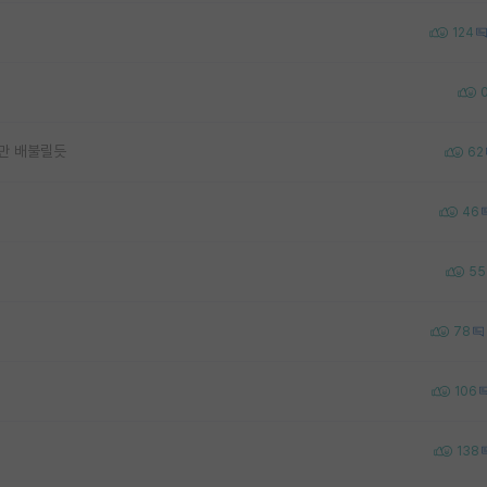
124
들만 배불릴듯
62
46
55
78
106
138