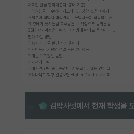
대학원 월급 정리해준다 (공대 기준)
대학원생들 교수에게 가스라이팅 당한 것은 이해가 갑니다. 안타깝네요.
소재분야 석박사 대학원생 + 물박사들이 착각하는 거
왜 후배가 못하는걸 교수님은 내 책임으로 돌리는걸까요?
SSH 박사과정을 그만두고 지방대 박사로 옮기면 교수의 꿈은 끝일까요?
편애 하는 방법
랩홈피에 다들 본인 사진 올리냐
이사이트가 처음엔 정말 도움많이됐는데
역대급 대학원생 빌런
석사생의 고민
타대학원 컨텍 준비중인데, 지도교수님께는 언제 말씀드려야 할까요?
우리나라도 학구 열풍보면 Higher Doctorate 학위가 필요하다고 봅니다.