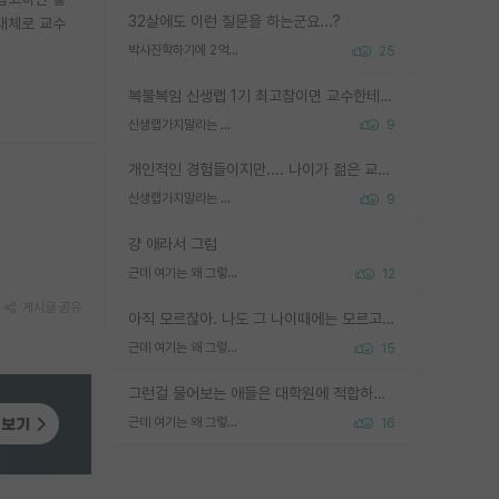
32살에도 이런 질문을 하는군요...?
 대체로 교수
박사진학하기에 2억은 괜찮은 (?) 정도의 경제력인가요
25
복불복임 신생랩 1기 최고참이면 교수한테 직접 지도받는 시간이 매우 많음 제대로 된 교수라면 말이지 그게 아니라면 그냥 넌 해방 불가능한 노예 1호에 감점쓰레기통이 되는거고
신생랩가지말라는 이유가 있었구나
9
개인적인 경험들이지만.... 나이가 젊은 교수일수록 꼰대라는 가면을 쓴 채로 무례함을 행동하는 경우가 거의 90% 정도였음. 나이가 어린데 다른 또래들과 달리 명예, 권력, 재력까지 얻었으니 세상 다 가진 기분이겠지. 오히러 나이 든 교수들이 행동과 말을 더 조심하시더라.
신생랩가지말라는 이유가 있었구나
9
걍 애라서 그럼
근데 여기는 왜 그렇게 SPK를 물어보는거임?
12
게시글 공유
아직 모르잖아. 나도 그 나이때에는 모르고 평가 받고 안심하고 싶었어.
근데 여기는 왜 그렇게 SPK를 물어보는거임?
15
그런걸 물어보는 애들은 대학원에 적합하지 않다
근데 여기는 왜 그렇게 SPK를 물어보는거임?
16