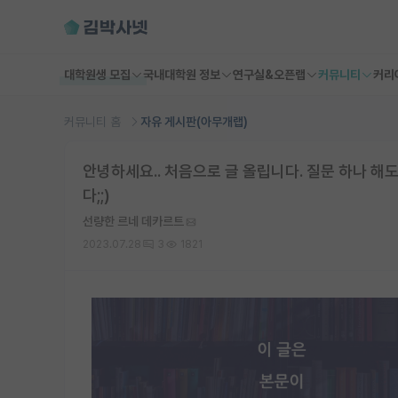
대학원생 모집
국내대학원 정보
연구실&오픈랩
커뮤니티
커리
커뮤니티 홈
자유 게시판(아무개랩)
안녕하세요.. 처음으로 글 올립니다. 질문 하나 해
다;;)
선량한 르네 데카르트
2023.07.28
3
1821