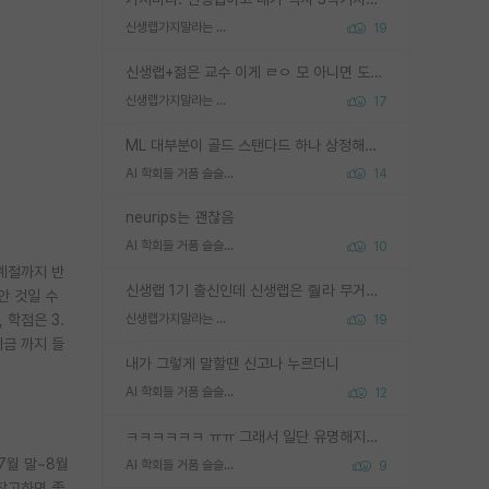
신생랩가지말라는 이유가 있었구나
19
신생랩+젊은 교수 이게 ㄹㅇ 모 아니면 도인듯.
신생랩가지말라는 이유가 있었구나
17
ML 대부분이 골드 스탠다드 하나 상정해놓고 (벤치마크 데이터셋이 여러 개면 여러 개 상정) 그거 얼마나 잘 맞추나 싸움임 가끔 번뜩이는 설계 철학을 보여주는 논문들도 있지만 대부분 그거 성적 얼마나 더 올리느라에 혈안이 되어 있는 측면이 잇음
AI 학회들 거품 슬슬 지적이 나오네요
14
neurips는 괜찮음
AI 학회들 거품 슬슬 지적이 나오네요
10
 계절까지 반
신생랩 1기 출신인데 신생랩은 줠라 무거운 바벨 같은거임. 들면 대박인데 못들면 깔려 죽음. 아무도 알려주지 않는 환경에서 자생해야하지만, 일단 살아남았다면 그 어떤 사람보다 악착같고 생존력 높은 사람으로 거듭날 수 있음
 안 것일 수
 학점은 3.
신생랩가지말라는 이유가 있었구나
19
지금 까지 들
내가 그렇게 말할땐 신고나 누르더니
?
AI 학회들 거품 슬슬 지적이 나오네요
12
ㅋㅋㅋㅋㅋㅋ ㅠㅠ 그래서 일단 유명해지는게 중요한거같습니다
7월 말~8월
AI 학회들 거품 슬슬 지적이 나오네요
9
 참고하면 좋