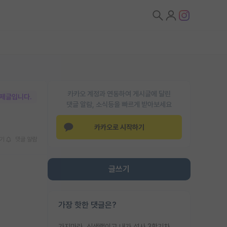
카카오 계정과 연동하여 게시글에 달린
박제글입니다.
댓글 알람, 소식등을 빠르게 받아보세요
카카오로 시작하기
기
댓글 알람
글쓰기
가장 핫한 댓글은?
가지마라. 신생랩이고 내가 석사 3학기차인데 최고참인데 나도 아무것도 모르는데 교수가 후배들 왜 논문 교육 안시키냐. 논문 왜 안 써오냐 닦달한다