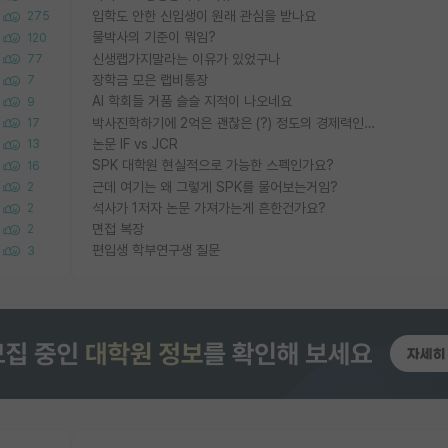
입학도 안한 신입생이 원래 관심을 받나요
275
물박사의 기준이 뭐임?
120
신생랩가지말라는 이유가 있었구나
77
장학금 모은 랩비통장
7
AI 학회들 거품 슬슬 지적이 나오네요
9
박사진학하기에 2억은 괜찮은 (?) 정도의 경제력인가요
17
논문 IF vs JCR
13
SPK 대학원 현실적으로 가능한 스펙인가요?
16
근데 여기는 왜 그렇게 SPK를 물어보는거임?
2
석사가 1저자 논문 가져가는게 흔한건가요?
2
면접 복장
2
편입생 학부연구생 질문
3