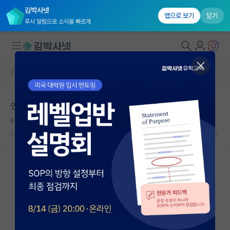
김박사넷
앱으로 보기
닫기
푸시 알림으로 소식을 빠르게
커뮤니티 홈
자유 게시판(아무개랩)
대학원생 모집
연구실을 정해야하는데 조언 부탁드립니다.
국내대학원 정보
Frida Kahlo
연구실&오픈랩
2020.06.18
6
8230
커뮤니티
커뮤니티 홈
전체글보기
베스트 게시판
IF 명예의전당