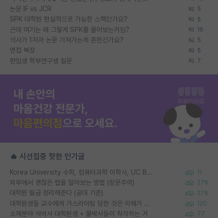
논문 IF vs JCR
5
SPK 대학원 현실적으로 가능한 스펙인가요?
5
근데 여기는 왜 그렇게 SPK를 물어보는거임?
16
석사가 1저자 논문 가져가는게 흔한건가요?
5
면접 복장
5
편입생 학부연구생 질문
7
🔥 시선집중 핫한 인기글
Korea University 수학, 컴퓨터과학 이학사, UC Berkeley 산업공학 대학원 공학박사가 되는 것은 쉽지 않겠죠?
11
외부에서 괜찮은 랩을 알아보는 방법 (장문주의)
276
대학원 월급 정리해준다 (공대 기준)
275
대학원생들 교수에게 가스라이팅 당한 것은 이해가 갑니다. 안타깝네요.
120
소재분야 석박사 대학원생 + 물박사들이 착각하는 거
77