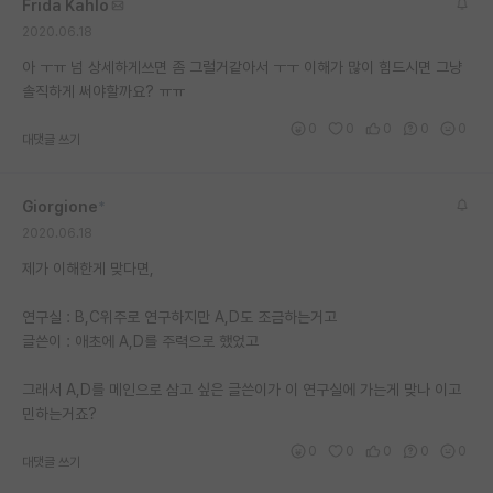
Frida Kahlo
2020.06.18
아 ㅜㅠ 넘 상세하게쓰면 좀 그럴거같아서 ㅜㅜ 이해가 많이 힘드시면 그냥
솔직하게 써야할까요? ㅠㅠ
0
0
0
0
0
대댓글 쓰기
Giorgione
*
2020.06.18
제가 이해한게 맞다면,
연구실 : B,C위주로 연구하지만 A,D도 조금하는거고
글쓴이 : 애초에 A,D를 주력으로 했었고
그래서 A,D를 메인으로 삼고 싶은 글쓴이가 이 연구실에 가는게 맞나 이고
민하는거죠?
0
0
0
0
0
대댓글 쓰기