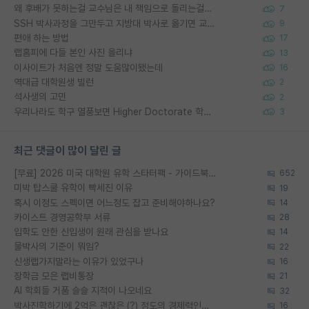
왜 후배가 못하는걸 교수님은 내 책임으로 돌리는걸까요?
7
SSH 박사과정을 그만두고 지방대 박사로 옮기면 교수의 꿈은 끝일까요?
9
편애 하는 방법
17
랩홈피에 다들 본인 사진 올리냐
13
이사이트가 처음엔 정말 도움많이됐는데
16
역대급 대학원생 빌런
2
석사생의 고민
2
우리나라도 학구 열풍보면 Higher Doctorate 학위가 필요하다고 봅니다.
3
최근 댓글이 많이 달린 글
[무료] 2026 미국 대학원 유학 스타터팩 - 가이드북 & 합격자 컨택메일 템플릿
652
미박 탑스쿨 유학이 빡세진 이유
19
혹시 이정도 스펙이면 어느정도 잡고 준비해야하나요?
14
카이스트 경영공학부 서류
28
입학도 안한 신입생이 원래 관심을 받나요
14
물박사의 기준이 뭐임?
22
신생랩가지말라는 이유가 있었구나
16
장학금 모은 랩비통장
21
AI 학회들 거품 슬슬 지적이 나오네요
32
박사진학하기에 2억은 괜찮은 (?) 정도의 경제력인가요
16