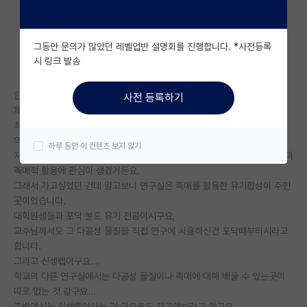
자유 게시판(아무개랩)
그동안 문의가 많았던 레벨업반 설명회를 진행합니다. *사전등록
미국 유학 게시판
시 링크 발송
미국 대학원 합격 후기 게시판
안녕하세요, 지금 한창 연구실 알아보고 있는 신입생 입니다.
사전 등록하기
대학원생 모집 게시판
제가 지금 합격한 학교에 지원할 때 이유 중 하나였던 연구실이 있습니다.
최근 논문 주제가 정말 꼭 제가 관심있던 거라서, 유기합성에서 다공성물질
대학원 합격 후기 게시판
의 촉매적 활용인데요.
하루 동안 이 컨텐츠 보지 않기
저는 다공성 물질의 합성과 다른 특성에 대해 공부 했었고, 그러다 그 물질의
연구실(PI) 홍보 게시판
촉매적 활용에 관심이 생겼거든요.
그래서 가고싶었던 건데 알고보니 연구실은 촉매를 활용한 유기합성이 주인
석박사 채용 정보 게시판
곳이었습니다.
대학원생들과 포닥 분도 유기 전공이시구요,
임용 정보 게시판
교수님께서도 그 다공성 물질을 직접 연구에 사용하신건 포닥때부터시라고
학부 인턴 게시판
합니다.
그리고 신생랩이구요...
취업 게시판
학교의 다른 연구실에서는 다공성 물질이나 촉매에 대해 배울 수 있는곳이
따로 없는 것 같구요...
임용 후기 게시판
주변에서는 신생랩이라는 것 만으로도 재고해보라고 하고요..