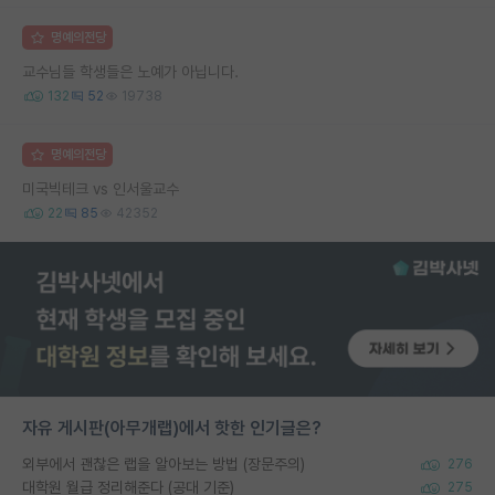
명예의전당
교수님들 학생들은 노예가 아닙니다.
132
52
19738
명예의전당
미국빅테크 vs 인서울교수
22
85
42352
자유 게시판(아무개랩)에서 핫한 인기글은?
외부에서 괜찮은 랩을 알아보는 방법 (장문주의)
276
대학원 월급 정리해준다 (공대 기준)
275