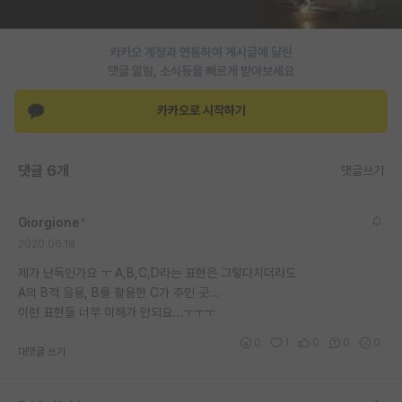
재팬라운지 🌸
카카오 계정과 연동하여 게시글에 달린
댓글 알람, 소식등을 빠르게 받아보세요
카카오로 시작하기
댓글 6개
댓글쓰기
Giorgione
*
2020.06.18
제가 난독인가요 ㅜ A,B,C,D라는 표현은 그렇다치더라도
A의 B적 응용, B를 활용한 C가 주인 곳...
이런 표현들 너무 이해가 안되요...ㅜㅜㅜ
0
1
0
0
0
대댓글 쓰기