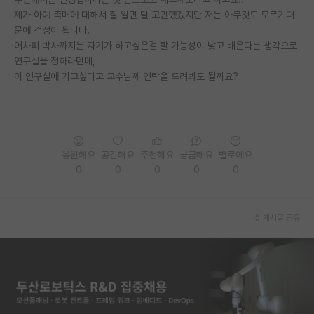
제가 아예 촉매에 대해서 잘 알면 덜 고민했겠지만 저는 아무것도 모르기때
PI 전용 게시판
문에 걱정이 됩니다.
어차피 박사까지는 자기가 하고싶은걸 할 가능성이 낮고 배운다는 생각으로
인문사회 계열 게시판
연구실을 정하라던데,
이 연구실에 가고싶다고 교수님께 연락을 드려봐도 될까요?
특수/전문대학원 게시판
반도체/AI 게시판
장학금/장학생 게시판
응원해요
공감해요
추천해요
궁금해요
별로에요
학술 정보 게시판
0
0
0
0
0
홍보 게시판
커리어
게시글 공유
유학교육
이벤트
반도체 아카데미