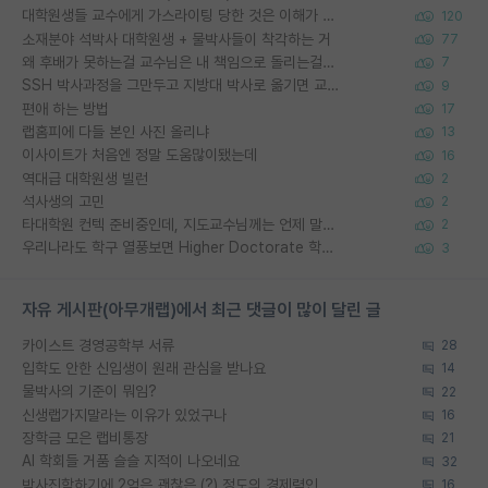
대학원생들 교수에게 가스라이팅 당한 것은 이해가 갑니다. 안타깝네요.
120
소재분야 석박사 대학원생 + 물박사들이 착각하는 거
77
왜 후배가 못하는걸 교수님은 내 책임으로 돌리는걸까요?
7
SSH 박사과정을 그만두고 지방대 박사로 옮기면 교수의 꿈은 끝일까요?
9
편애 하는 방법
17
랩홈피에 다들 본인 사진 올리냐
13
이사이트가 처음엔 정말 도움많이됐는데
16
역대급 대학원생 빌런
2
석사생의 고민
2
타대학원 컨텍 준비중인데, 지도교수님께는 언제 말씀드려야 할까요?
2
우리나라도 학구 열풍보면 Higher Doctorate 학위가 필요하다고 봅니다.
3
자유 게시판(아무개랩)에서 최근 댓글이 많이 달린 글
카이스트 경영공학부 서류
28
입학도 안한 신입생이 원래 관심을 받나요
14
물박사의 기준이 뭐임?
22
신생랩가지말라는 이유가 있었구나
16
장학금 모은 랩비통장
21
AI 학회들 거품 슬슬 지적이 나오네요
32
박사진학하기에 2억은 괜찮은 (?) 정도의 경제력인가요
16