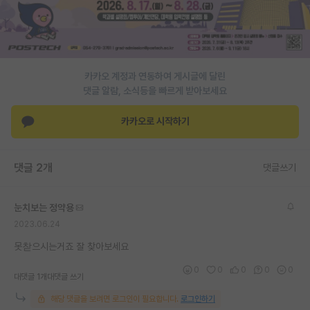
PI 전용 게시판
인문사회 계열 게시판
카카오 계정과 연동하여 게시글에 달린
특수/전문대학원 게시판
댓글 알람, 소식등을 빠르게 받아보세요
반도체/AI 게시판
카카오로 시작하기
장학금/장학생 게시판
학술 정보 게시판
댓글 2개
댓글쓰기
홍보 게시판
눈치보는 정약용
커리어
2023.06.24
유학교육
못찯으시는거죠 잘 찾아보세요
이벤트
0
0
0
0
0
대댓글 1개
대댓글 쓰기
반도체 아카데미
해당 댓글을 보려면 로그인이 필요합니다.
로그인하기