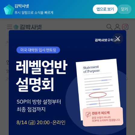
김박사넷
앱으로 보기
닫기
푸시 알림으로 소식을 빠르게
커뮤니티 홈
자유 게시판(아무개랩)
대학원생 모집
연세대 신소재공학과 연구실 질문입니다.
국내대학원 정보
염세적인 아르키메데스
연구실&오픈랩
2023.06.24
2
1701
커뮤니티
커뮤니티 홈
전체글보기
베스트 게시판
IF 명예의전당