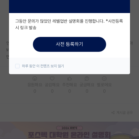
자유 게시판(아무개랩)
그동안 문의가 많았던 레벨업반 설명회를 진행합니다. *사전등록
미국 유학 게시판
시 링크 발송
미국 대학원 합격 후기 게시판
연대 신소재공학과 대학원 입학을 알아보는데, 연대 홈페이지를 아무리 찾아
사전 등록하기
대학원생 모집 게시판
봐도 연구실이 나오질 않네요... 혹시 연대는 자대생만 뽑느건가요 ?? 아니
면 제가 못찾는걸까요...
대학원 합격 후기 게시판
하루 동안 이 컨텐츠 보지 않기
연구실(PI) 홍보 게시판
응원해요
공감해요
추천해요
궁금해요
별로에요
석박사 채용 정보 게시판
0
0
0
0
0
임용 정보 게시판
학부 인턴 게시판
게시글 공유
취업 게시판
임용 후기 게시판