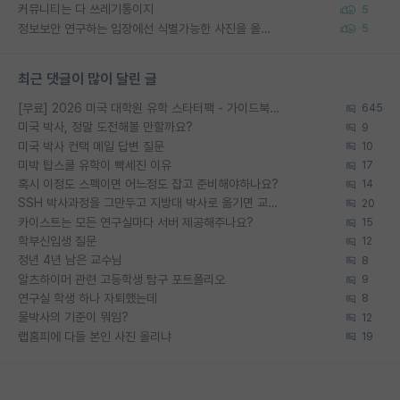
커뮤니티는 다 쓰레기통이지
5
정보보안 연구하는 입장에선 식별가능한 사진을 올리는건 비추이긴함
5
최근 댓글이 많이 달린 글
[무료] 2026 미국 대학원 유학 스타터팩 - 가이드북 & 합격자 컨택메일 템플릿
645
미국 박사, 정말 도전해볼 만할까요?
9
미국 박사 컨택 메일 답변 질문
10
미박 탑스쿨 유학이 빡세진 이유
17
혹시 이정도 스펙이면 어느정도 잡고 준비해야하나요?
14
SSH 박사과정을 그만두고 지방대 박사로 옮기면 교수의 꿈은 끝일까요?
20
카이스트는 모든 연구실마다 서버 제공해주나요?
15
학부신입생 질문
12
정년 4년 남은 교수님
8
알츠하이머 관련 고등학생 탐구 포트폴리오
9
연구실 학생 하나 자퇴했는데
8
물박사의 기준이 뭐임?
12
랩홈피에 다들 본인 사진 올리냐
19