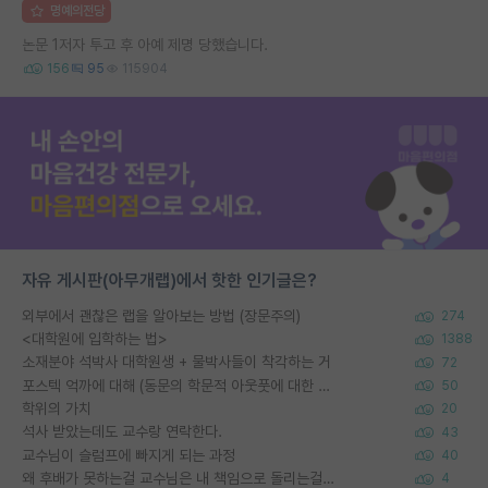
명예의전당
논문 1저자 투고 후 아예 제명 당했습니다.
156
95
115904
자유 게시판(아무개랩)에서 핫한 인기글은?
외부에서 괜찮은 랩을 알아보는 방법 (장문주의)
274
<대학원에 입학하는 법>
1388
소재분야 석박사 대학원생 + 물박사들이 착각하는 거
72
포스텍 억까에 대해 (동문의 학문적 아웃풋에 대한 반박)
50
학위의 가치
20
석사 받았는데도 교수랑 연락한다.
43
교수님이 슬럼프에 빠지게 되는 과정
40
왜 후배가 못하는걸 교수님은 내 책임으로 돌리는걸까요?
4