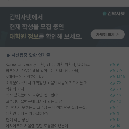
🔥 시선집중 핫한 인기글
Korea University 수학, 컴퓨터과학 이학사, UC Berkeley 산업공학 대학원 공학박사가 되는 것은 쉽지 않겠죠?
9
외부에서 괜찮은 랩을 알아보는 방법 (장문주의)
274
<대학원에 입학하는 법>
1388
소재분야 석박사 대학원생 + 물박사들이 착각하는 거
72
학위의 가치
20
석사 받았는데도 교수랑 연락한다.
43
교수님이 슬럼프에 빠지게 되는 과정
40
왜 후배가 못하는걸 교수님은 내 책임으로 돌리는걸까요?
4
대학원 어디로 가야할까요?
5
편애 하는 방법
12
이사이트가 처음엔 정말 도움많이됐는데
10