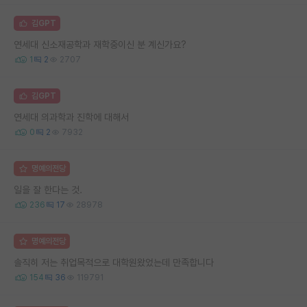
김GPT
연세대 신소재공학과 재학중이신 분 계신가요?
1
2
2707
김GPT
연세대 의과학과 진학에 대해서
0
2
7932
명예의전당
일을 잘 한다는 것.
236
17
28978
명예의전당
솔직히 저는 취업목적으로 대학원왔었는데 만족합니다
154
36
119791