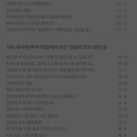
대학원 어디로 가야할까요?
5
편애 하는 방법
12
이사이트가 처음엔 정말 도움많이됐는데
10
커뮤니티는 다 쓰레기통이지
5
정보보안 연구하는 입장에선 식별가능한 사진을 올리는건 비추이긴함
5
자유 게시판(아무개랩)에서 최근 댓글이 많이 달린 글
AI전공 박사는 의사보다 돈을 더 많이 벌 수 있습니다.
20
SSH 박사과정을 그만두고 지방대 박사로 옮기면 교수의 꿈은 끝일까요?
20
가슴에 손을 올려놓고 싫어하는 사람 불공정하게 리뷰
7
카이스트는 모든 연구실마다 서버 제공해주나요?
15
학부신입생 질문
12
정년 4년 남은 교수님
8
알츠하이머 관련 고등학생 탐구 포트폴리오
9
연구실 학생 하나 자퇴했는데
8
물박사의 기준이 뭐임?
12
랩홈피에 다들 본인 사진 올리냐
19
장학금 모은 랩비통장
7
AI 학회들 거품 슬슬 지적이 나오네요
6
카이스트 서류 전형 배수
6