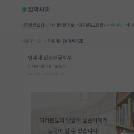
대학원생 모집
국내대학원 정보
연구실&오픈랩
커뮤니티
커리
커뮤니티 홈
자유 게시판(아무개랩)
연세대 신소재공학부
무서운 버지니아 울프
2021.06.22
2
5951