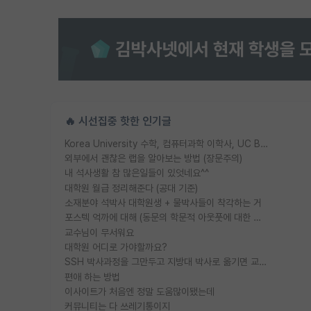
🔥 시선집중 핫한 인기글
Korea University 수학, 컴퓨터과학 이학사, UC Berkeley 산업공학 대학원 공학박사가 되는 것은 쉽지 않겠죠?
외부에서 괜찮은 랩을 알아보는 방법 (장문주의)
내 석사생활 참 많은일들이 있엇네요^^
대학원 월급 정리해준다 (공대 기준)
소재분야 석박사 대학원생 + 물박사들이 착각하는 거
포스텍 억까에 대해 (동문의 학문적 아웃풋에 대한 반박)
교수님이 무서워요
대학원 어디로 가야할까요?
SSH 박사과정을 그만두고 지방대 박사로 옮기면 교수의 꿈은 끝일까요?
편애 하는 방법
이사이트가 처음엔 정말 도움많이됐는데
커뮤니티는 다 쓰레기통이지