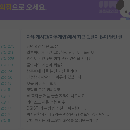
자유 게시판(아무개랩)에서 최근 댓글이 많이 달린 글
정년 4년 남은 교수님
275
알츠하이머 관련 고등학생 탐구 포트폴리오
212
입학도 안한 신입생이 원래 관심을 받나요
275
물박사의 기준이 뭐임?
119
랩홈피에 다들 본인 사진 올리냐
74
신생랩가지말라는 이유가 있었구나
50
오늘 카이스트 발표
16
장학금 모은 랩비통장
5
AI 학회들 거품 슬슬 지적이 나오네요
9
카이스트 서류 전형 배수
15
DGIST 가는 방법 추천 부탁드립니다.
14
박사진학하기에 2억은 괜찮은 (?) 정도의 경제력인가요
6
근데 여기는 왜 그렇게 SPK를 물어보는거임?
5