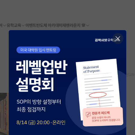
어
유학교육
이벤트
반도체 아카데미
재팬라운지 🌸
스크랩
신고하