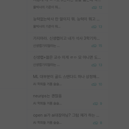
물박사의 기준이 뭐임?
12
능력없는박사 란 말이지 뭐. 능력이 뭐고 능력이 있다는게 뭔지는 사람마다 기준이 다르니까 얘기해봐야 서로 자기 기준만 얘기해서 논쟁이 끝이 안나고. 주위에서 능력있고 야심있는 신입생이 교수가 유의미한 피드백을 아예 안주면서 제대로된 과제에 참여해볼 기회도 제공하지 않고 잡일 뺑뺑이만 돌려서 맨날 단순작업만 하면서 밤새다가 눈빛이 점점 죽어가는걸 본 사람은 물박사는 교수탓이라고 하고, 교수는 이것저것 알려도 주고 기회도 주고 사수 동기 붙여주면서 어떻게든 끌고가려고 하는데 본인이 매일 뺀질거리면서 출근 하는둥마는둥 하다가 기껏 와서도 폰이나 쳐다보다가 실험 망치고 저녁약속있어서 먼저 가볼게요~ 하는걸 본 사람은 물박사는 본인탓이라고 함.
물박사의 기준이 뭐임?
13
가지마라. 신생랩이고 내가 석사 3학기차인데 최고참인데 나도 아무것도 모르는데 교수가 후배들 왜 논문 교육 안시키냐. 논문 왜 안 써오냐 닦달한다
신생랩가지말라는 이유가 있었구나
15
신생랩+젊은 교수 이게 ㄹㅇ 모 아니면 도인듯.
신생랩가지말라는 이유가 있었구나
13
ML 대부분이 골드 스탠다드 하나 상정해놓고 (벤치마크 데이터셋이 여러 개면 여러 개 상정) 그거 얼마나 잘 맞추나 싸움임 가끔 번뜩이는 설계 철학을 보여주는 논문들도 있지만 대부분 그거 성적 얼마나 더 올리느라에 혈안이 되어 있는 측면이 잇음
AI 학회들 거품 슬슬 지적이 나오네요
10
neurips는 괜찮음
AI 학회들 거품 슬슬 지적이 나오네요
9
open ai가 ai대장아님? 그럼 쟤가 하는 말이 다 맞겠네
AI 학회들 거품 슬슬 지적이 나오네요
8