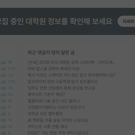
최근 댓글이 많이 달린 글
[무료] 2026 미국 대학원 유학 스타터팩 - 가이드북 & 합격자 컨택메일 템플릿
10
미박 탑스쿨 유학이 빡세진 이유
275
혹시 이정도 스펙이면 어느정도 잡고 준비해야하나요?
212
알츠하이머 관련 고등학생 탐구 포트폴리오
275
입학도 안한 신입생이 원래 관심을 받나요
74
물박사의 기준이 뭐임?
50
랩홈피에 다들 본인 사진 올리냐
16
신생랩가지말라는 이유가 있었구나
5
장학금 모은 랩비통장
9
AI 학회들 거품 슬슬 지적이 나오네요
15
카이스트 서류 전형 배수
14
DGIST 가는 방법 추천 부탁드립니다.
6