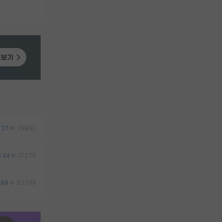
27
79892
24
17370
98
53799