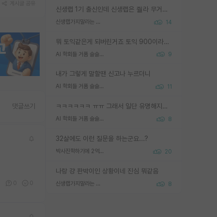
게시글 공유
신생랩 1기 출신인데 신생랩은 줠라 무거운 바벨 같은거임. 들면 대박인데 못들면 깔려 죽음. 아무도 알려주지 않는 환경에서 자생해야하지만, 일단 살아남았다면 그 어떤 사람보다 악착같고 생존력 높은 사람으로 거듭날 수 있음
신생랩가지말라는 이유가 있었구나
14
뭐 토익같은게 되버린거죠 토익 900이라고 영어잘하는건 아닙니다만 잘하는사람은 다 900을 넘는 그런
AI 학회들 거품 슬슬 지적이 나오네요
9
내가 그렇게 말할땐 신고나 누르더니
AI 학회들 거품 슬슬 지적이 나오네요
11
ㅋㅋㅋㅋㅋㅋ ㅠㅠ 그래서 일단 유명해지는게 중요한거같습니다
댓글쓰기
AI 학회들 거품 슬슬 지적이 나오네요
8
32살에도 이런 질문을 하는군요...?
박사진학하기에 2억은 괜찮은 (?) 정도의 경제력인가요
20
나랑 걍 판박이인 상황이네 진심 뭐같음
0
0
0
신생랩가지말라는 이유가 있었구나
8