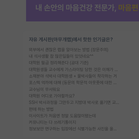
자유 게시판(아무개랩)에서 핫한 인기글은?
외부에서 괜찮은 랩을 알아보는 방법 (장문주의)
내 석사생활 참 많은일들이 있엇네요^^
대학원 월급 정리해준다 (공대 기준)
대학원생들 교수에게 가스라이팅 당한 것은 이해가 갑니다. 안타깝네요.
소재분야 석박사 대학원생 + 물박사들이 착각하는 거
포스텍 억까에 대해 (동문의 학문적 아웃풋에 대한 반박)
교수님이 무서워요
대학원 어디로 가야할까요?
SSH 박사과정을 그만두고 지방대 박사로 옮기면 교수의 꿈은 끝일까요?
편애 하는 방법
이사이트가 처음엔 정말 도움많이됐는데
커뮤니티는 다 쓰레기통이지
정보보안 연구하는 입장에선 식별가능한 사진을 올리는건 비추이긴함