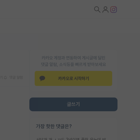
카카오 계정과 연동하여 게시글에 달린
댓글 알람, 소식등을 빠르게 받아보세요
기
댓글 알람
카카오로 시작하기
글쓰기
가장 핫한 댓글은?
서당개 개 ㅅㄲ도 3년이면 풍월 읊는데 박사 5년 이상 대리고 있으면서 물된건 교수 탓 맞는ㄱ게 거기가 서당이 아니란 소리임