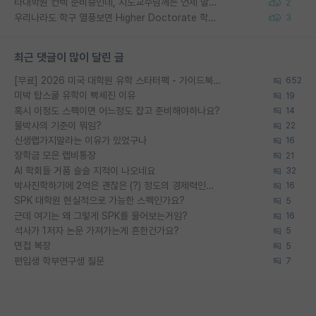
타대학원 컨텍 준비중인데, 지도교수님께는 언제 말씀드려야 할까요?
2
우리나라도 학구 열풍보면 Higher Doctorate 학위가 필요하다고 봅니다.
3
최근 댓글이 많이 달린 글
[무료] 2026 미국 대학원 유학 스타터팩 - 가이드북 & 합격자 컨택메일 템플릿
652
미박 탑스쿨 유학이 빡세진 이유
19
혹시 이정도 스펙이면 어느정도 잡고 준비해야하나요?
14
물박사의 기준이 뭐임?
22
신생랩가지말라는 이유가 있었구나
16
장학금 모은 랩비통장
21
AI 학회들 거품 슬슬 지적이 나오네요
32
박사진학하기에 2억은 괜찮은 (?) 정도의 경제력인가요
16
SPK 대학원 현실적으로 가능한 스펙인가요?
5
근데 여기는 왜 그렇게 SPK를 물어보는거임?
16
석사가 1저자 논문 가져가는게 흔한건가요?
5
면접 복장
5
편입생 학부연구생 질문
7