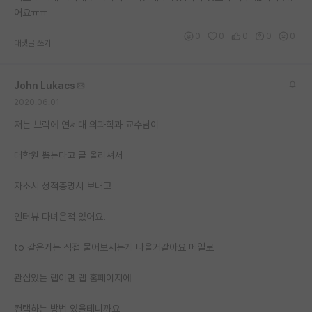
어요ㅠㅠ
재팬라운지 🌸
0
0
0
0
0
대댓글 쓰기
John Lukacs
2020.06.01
저는 브릭에 연세대 의과학과 교수님이
대학원 뽑는다고 글 올리셔서
자소서 성적증명서 보내고
인터뷰 다녀온적 있어요.
to 같은거는 직접 물어보시는게 나을거같아요 메일로
관심있는 랩이면 랩 홈페이지에
컨택하는 방법 있을테니까요