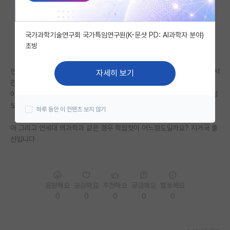
자유 게시판(아무개랩)
국가과학기술연구회 국가특임연구원(K-문샷 PD: AI과학자 분야)
미국 유학 게시판
초빙
미국 대학원 합격 후기 게시판
연세대 의과학과의 한 교수님이 정말 제가 하고싶은 분야를 연구하고 계셔서
자세히 보기
대학원생 모집 게시판
관심이 있는데
이 교수님이 현재 대학원생을 받고 계신지 그 랩실이 어떤지 이런 세세한 정
대학원 합격 후기 게시판
보는 혹시 어디서 구할 수 있을까요? 조언 부탁드립니다 ㅠㅠ
하루 동안 이 컨텐츠 보지 않기
연구실(PI) 홍보 게시판
아 그리고 연세대 의과학과 같은 경우 학점컷이 어느정도일까요? 지거국 출
신입니다
석박사 채용 정보 게시판
임용 정보 게시판
학부 인턴 게시판
응원해요
공감해요
추천해요
궁금해요
별로에요
0
0
0
0
0
취업 게시판
임용 후기 게시판