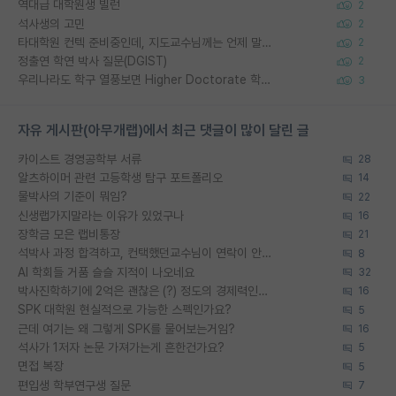
역대급 대학원생 빌런
2
석사생의 고민
2
타대학원 컨텍 준비중인데, 지도교수님께는 언제 말씀드려야 할까요?
2
정출연 학연 박사 질문(DGIST)
2
우리나라도 학구 열풍보면 Higher Doctorate 학위가 필요하다고 봅니다.
3
자유 게시판(아무개랩)에서 최근 댓글이 많이 달린 글
카이스트 경영공학부 서류
28
알츠하이머 관련 고등학생 탐구 포트폴리오
14
물박사의 기준이 뭐임?
22
신생랩가지말라는 이유가 있었구나
16
장학금 모은 랩비통장
21
석박사 과정 합격하고, 컨택했던교수님이 연락이 안됩니다...
8
AI 학회들 거품 슬슬 지적이 나오네요
32
박사진학하기에 2억은 괜찮은 (?) 정도의 경제력인가요
16
SPK 대학원 현실적으로 가능한 스펙인가요?
5
근데 여기는 왜 그렇게 SPK를 물어보는거임?
16
석사가 1저자 논문 가져가는게 흔한건가요?
5
면접 복장
5
편입생 학부연구생 질문
7