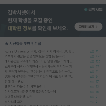
🔥 시선집중 핫한 인기글
Korea University 수학, 컴퓨터과학 이학사, UC Berkeley 산업공학 대학원 공학박사가 되는 것은 쉽지 않겠죠?
11
외부에서 괜찮은 랩을 알아보는 방법 (장문주의)
276
대학원생들 교수에게 가스라이팅 당한 것은 이해가 갑니다. 안타깝네요.
120
소재분야 석박사 대학원생 + 물박사들이 착각하는 거
77
왜 후배가 못하는걸 교수님은 내 책임으로 돌리는걸까요?
7
SSH 박사과정을 그만두고 지방대 박사로 옮기면 교수의 꿈은 끝일까요?
9
편애 하는 방법
17
랩홈피에 다들 본인 사진 올리냐
13
이사이트가 처음엔 정말 도움많이됐는데
16
역대급 대학원생 빌런
2
석사생의 고민
2