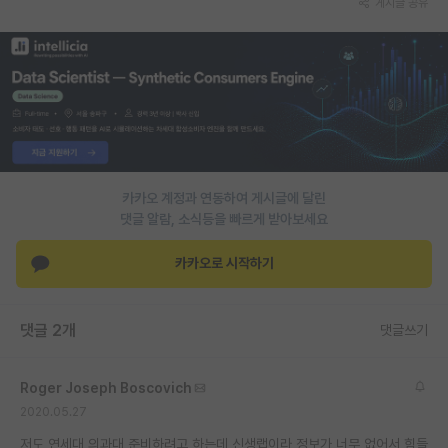
게시글 공유
PI 전용 게시판
인문사회 계열 게시판
특수/전문대학원 게시판
반도체/AI 게시판
장학금/장학생 게시판
카카오 계정과 연동하여 게시글에 달린
댓글 알람, 소식등을 빠르게 받아보세요
학술 정보 게시판
카카오로 시작하기
홍보 게시판
커리어
댓글 2개
댓글쓰기
유학교육
Roger Joseph Boscovich
이벤트
2020.05.27
반도체 아카데미
저도 연세대 의과대 준비하려고 하는데 신생랩이라 정보가 너무 없어서 힘들