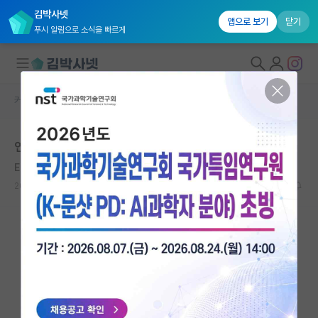
김박사넷
앱으로 보기
닫기
푸시 알림으로 소식을 빠르게
커뮤니티 홈
자유 게시판(아무개랩)
대학원생 모집
연세대 의과학과 진학에 대해서
국내대학원 정보
E. P. Thompson
연구실&오픈랩
2020.05.26
2
7941
커뮤니티
커뮤니티 홈
전체글보기
베스트 게시판
IF 명예의전당