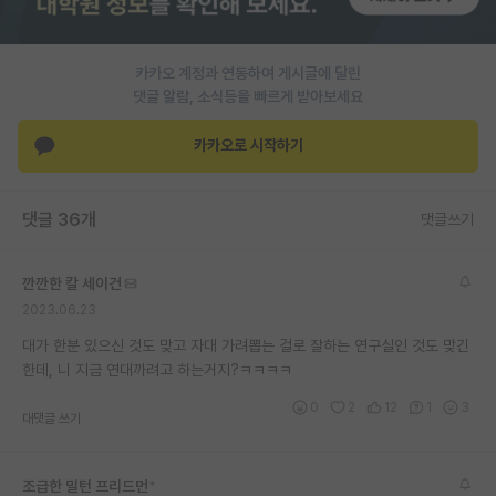
PI 전용 게시판
카카오 계정과 연동하여 게시글에 달린
인문사회 계열 게시판
댓글 알람, 소식등을 빠르게 받아보세요
특수/전문대학원 게시판
카카오로 시작하기
반도체/AI 게시판
장학금/장학생 게시판
댓글 36개
댓글쓰기
학술 정보 게시판
깐깐한 칼 세이건
홍보 게시판
2023.06.23
커리어
대가 한분 있으신 것도 맞고 자대 가려뽑는 걸로 잘하는 연구실인 것도 맞긴
한데, 니 지금 연대까려고 하는거지?ㅋㅋㅋㅋ
유학교육
0
2
12
1
3
대댓글 쓰기
이벤트
반도체 아카데미
조급한 밀턴 프리드먼
*