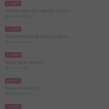
김GPT
컴퓨터비전 자대 vs 연대 서울대 랩실 고민 입니다
0
11
4825
김GPT
연대 컴퓨터과학과 인기랩 학점 컷 어느정돈가요..
2
11
3849
김GPT
카이스트 전산과 서울대 컴공
2
2
8800
김GPT
컴공에서 네이쳐 사이언스?
0
9
5346
김GPT