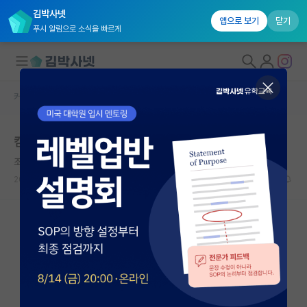
김박사넷
앱으로 보기
닫기
푸시 알림으로 소식을 빠르게
커뮤니티 홈
자유 게시판(아무개랩)
대학원생 모집
컴퓨터비전은 연대가 1등이던데?
국내대학원 정보
조용한 존 필즈
연구실&오픈랩
2023.06.23
36
7478
커뮤니티
커뮤니티 홈
전체글보기
베스트 게시판
IF 명예의전당