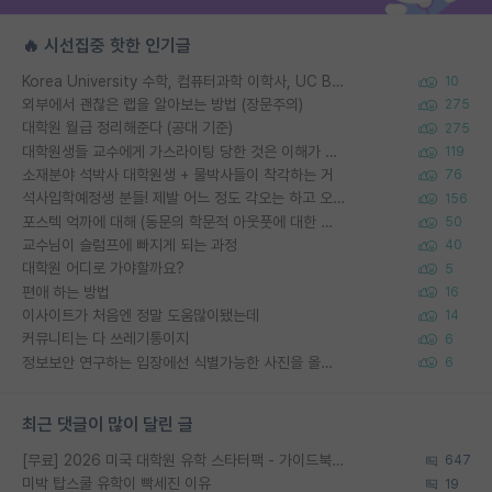
🔥 시선집중 핫한 인기글
Korea University 수학, 컴퓨터과학 이학사, UC Berkeley 산업공학 대학원 공학박사가 되는 것은 쉽지 않겠죠?
10
외부에서 괜찮은 랩을 알아보는 방법 (장문주의)
275
대학원 월급 정리해준다 (공대 기준)
275
대학원생들 교수에게 가스라이팅 당한 것은 이해가 갑니다. 안타깝네요.
119
소재분야 석박사 대학원생 + 물박사들이 착각하는 거
76
석사입학예정생 분들! 제발 어느 정도 각오는 하고 오세요.
156
포스텍 억까에 대해 (동문의 학문적 아웃풋에 대한 반박)
50
교수님이 슬럼프에 빠지게 되는 과정
40
대학원 어디로 가야할까요?
5
편애 하는 방법
16
이사이트가 처음엔 정말 도움많이됐는데
14
커뮤니티는 다 쓰레기통이지
6
정보보안 연구하는 입장에선 식별가능한 사진을 올리는건 비추이긴함
6
최근 댓글이 많이 달린 글
[무료] 2026 미국 대학원 유학 스타터팩 - 가이드북 & 합격자 컨택메일 템플릿
647
미박 탑스쿨 유학이 빡세진 이유
19