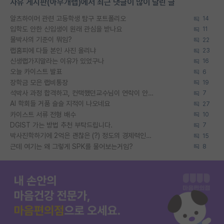
자유 게시판(아무개랩)에서 최근 댓글이 많이 달린 글
알츠하이머 관련 고등학생 탐구 포트폴리오
14
입학도 안한 신입생이 원래 관심을 받나요
11
물박사의 기준이 뭐임?
22
랩홈피에 다들 본인 사진 올리냐
23
신생랩가지말라는 이유가 있었구나
16
오늘 카이스트 발표
6
장학금 모은 랩비통장
19
석박사 과정 합격하고, 컨택했던교수님이 연락이 안됩니다...
7
AI 학회들 거품 슬슬 지적이 나오네요
27
카이스트 서류 전형 배수
10
DGIST 가는 방법 추천 부탁드립니다.
7
박사진학하기에 2억은 괜찮은 (?) 정도의 경제력인가요
15
근데 여기는 왜 그렇게 SPK를 물어보는거임?
8