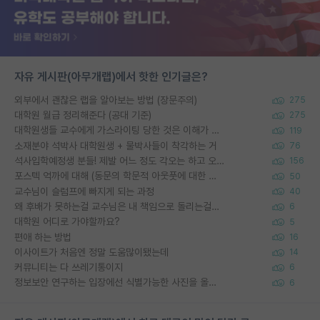
자유 게시판(아무개랩)에서 핫한 인기글은?
외부에서 괜찮은 랩을 알아보는 방법 (장문주의)
275
대학원 월급 정리해준다 (공대 기준)
275
대학원생들 교수에게 가스라이팅 당한 것은 이해가 갑니다. 안타깝네요.
119
소재분야 석박사 대학원생 + 물박사들이 착각하는 거
76
석사입학예정생 분들! 제발 어느 정도 각오는 하고 오세요.
156
포스텍 억까에 대해 (동문의 학문적 아웃풋에 대한 반박)
50
교수님이 슬럼프에 빠지게 되는 과정
40
왜 후배가 못하는걸 교수님은 내 책임으로 돌리는걸까요?
6
대학원 어디로 가야할까요?
5
편애 하는 방법
16
이사이트가 처음엔 정말 도움많이됐는데
14
커뮤니티는 다 쓰레기통이지
6
정보보안 연구하는 입장에선 식별가능한 사진을 올리는건 비추이긴함
6