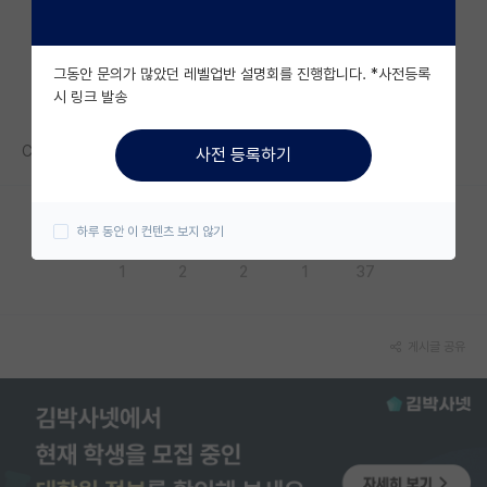
자유 게시판(아무개랩)
그동안 문의가 많았던 레벨업반 설명회를 진행합니다. *사전등록
미국 유학 게시판
시 링크 발송
미국 대학원 합격 후기 게시판
CVPR 연대가 젤많음 요샌
사전 등록하기
대학원생 모집 게시판
대학원 합격 후기 게시판
하루 동안 이 컨텐츠 보지 않기
응원해요
공감해요
추천해요
궁금해요
별로에요
연구실(PI) 홍보 게시판
1
2
2
1
37
석박사 채용 정보 게시판
임용 정보 게시판
게시글 공유
학부 인턴 게시판
취업 게시판
임용 후기 게시판