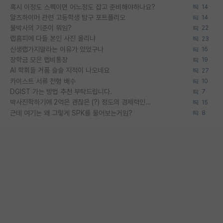
혹시 이정도 스펙이면 어느정도 잡고 준비해야하나요?
14
알츠하이머 관련 고등학생 탐구 포트폴리오
14
물박사의 기준이 뭐임?
22
랩홈피에 다들 본인 사진 올리냐
23
신생랩가지말라는 이유가 있었구나
16
장학금 모은 랩비통장
19
AI 학회들 거품 슬슬 지적이 나오네요
27
카이스트 서류 전형 배수
10
DGIST 가는 방법 추천 부탁드립니다.
7
박사진학하기에 2억은 괜찮은 (?) 정도의 경제력인가요
15
근데 여기는 왜 그렇게 SPK를 물어보는거임?
8