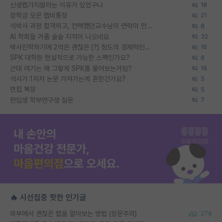
신생랩가지말라는 이유가 있었구나
18
장학금 모은 랩비통장
21
석박사 과정 합격하고, 컨택했던교수님이 연락이 안됩니다...
8
AI 학회들 거품 슬슬 지적이 나오네요
32
박사진학하기에 2억은 괜찮은 (?) 정도의 경제력인가요
16
SPK 대학원 현실적으로 가능한 스펙인가요?
6
근데 여기는 왜 그렇게 SPK를 물어보는거임?
16
석사가 1저자 논문 가져가는게 흔한건가요?
5
면접 복장
5
편입생 학부연구생 질문
7
🔥 시선집중 핫한 인기글
외부에서 괜찮은 랩을 알아보는 방법 (장문주의)
278