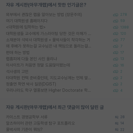
자유 게시판(아무개랩)에서 핫한 인기글은?
외부에서 괜찮은 랩을 알아보는 방법 (장문주의)
278
여기 대학원생 홈페이지다
59
<대학원에 입학하는 법>
1388
대학원생들 교수에게 가스라이팅 당한 것은 이해가 갑니다. 안타깝네요.
120
소재분야 석박사 대학원생 + 물박사들이 착각하는 거
77
왜 후배가 못하는걸 교수님은 내 책임으로 돌리는걸까요?
7
편애 하는 방법
17
랩홈피에 다들 본인 사진 올리냐
13
이사이트가 처음엔 정말 도움많이됐는데
16
석사생의 고민
2
타대학원 컨텍 준비중인데, 지도교수님께는 언제 말씀드려야 할까요?
2
정출연 학연 박사 질문(DGIST)
2
우리나라도 학구 열풍보면 Higher Doctorate 학위가 필요하다고 봅니다.
4
자유 게시판(아무개랩)에서 최근 댓글이 많이 달린 글
카이스트 경영공학부 서류
28
알츠하이머 관련 고등학생 탐구 포트폴리오
14
물박사의 기준이 뭐임?
22