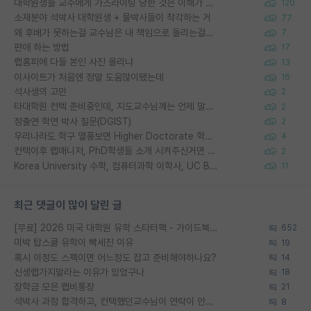
대학원생들 교수에게 가스라이팅 당한 것은 이해가 갑니다. 안타깝네요.
120
소재분야 석박사 대학원생 + 물박사들이 착각하는 거
77
왜 후배가 못하는걸 교수님은 내 책임으로 돌리는걸까요?
7
편애 하는 방법
17
랩홈피에 다들 본인 사진 올리냐
13
이사이트가 처음엔 정말 도움많이됐는데
16
석사생의 고민
2
타대학원 컨텍 준비중인데, 지도교수님께는 언제 말씀드려야 할까요?
2
정출연 학연 박사 질문(DGIST)
2
우리나라도 학구 열풍보면 Higher Doctorate 학위가 필요하다고 봅니다.
4
컨택이후 랩매니저, PhD학생들 소개 시켜주신거면 거의 컨펌에 가깝나요?
2
Korea University 수학, 컴퓨터과학 이학사, UC Berkeley 산업공학 대학원 공학박사가 되는 것은 쉽지 않겠죠?
11
최근 댓글이 많이 달린 글
[무료] 2026 미국 대학원 유학 스타터팩 - 가이드북 & 합격자 컨택메일 템플릿
652
미박 탑스쿨 유학이 빡세진 이유
19
혹시 이정도 스펙이면 어느정도 잡고 준비해야하나요?
14
신생랩가지말라는 이유가 있었구나
18
장학금 모은 랩비통장
21
석박사 과정 합격하고, 컨택했던교수님이 연락이 안됩니다...
8