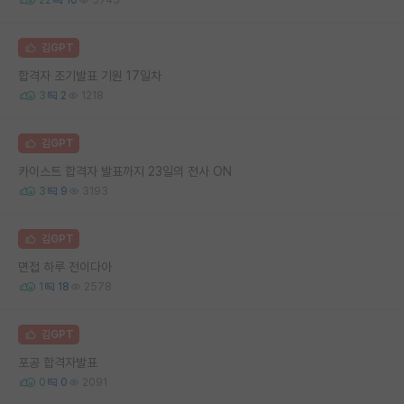
김GPT
합격자 조기발표 기원 17일차
3
2
1218
김GPT
카이스트 합격자 발표까지 23일의 전사 ON
3
9
3193
김GPT
면접 하루 전이다아
1
18
2578
김GPT
포공 합격자발표
0
0
2091