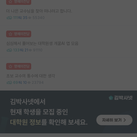
명예의전당
더 나은 교수님을 찾아 떠나려고 합니다.
111
35
55340
명예의전당
심심해서 풀어보는 대학원생 개꿀AI 앱 모음
133
21
91110
명예의전당
초보 교수의 통수에 대한 생각
69
10
23794