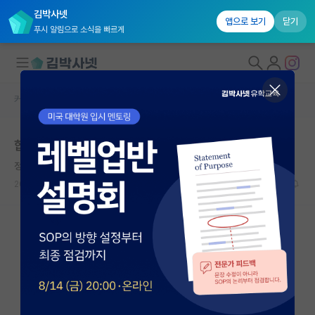
김박사넷
앱으로 보기
닫기
푸시 알림으로 소식을 빠르게
커뮤니티 홈
자유 게시판(아무개랩)
대학원생 모집
합격자 조기 발표 기원 18일차
국내대학원 정보
정직한 쇼펜하우어
연구실&오픈랩
2023.06.06
0
1812
커뮤니티
커뮤니티 홈
전체글보기
베스트 게시판
IF 명예의전당