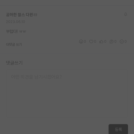
재팬라운지 🌸
공허한 찰스 다윈
2023.06.10
부럽다! ㅠㅠ
0
0
0
0
0
대댓글 쓰기
댓글쓰기
등록