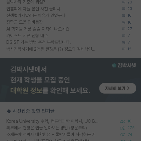
물박사의 기준이 뭐임?
20
랩홈피에 다들 본인 사진 올리냐
23
신생랩가지말라는 이유가 있었구나
16
장학금 모은 랩비통장
16
AI 학회들 거품 슬슬 지적이 나오네요
27
카이스트 서류 전형 배수
7
DGIST 가는 방법 추천 부탁드립니다.
7
박사진학하기에 2억은 괜찮은 (?) 정도의 경제력인가요
12
🔥 시선집중 핫한 인기글
Korea University 수학, 컴퓨터과학 이학사, UC Berkeley 산업공학 대학원 공학박사가 되는 것은 쉽지 않겠죠?
10
외부에서 괜찮은 랩을 알아보는 방법 (장문주의)
275
소재분야 석박사 대학원생 + 물박사들이 착각하는 거
74