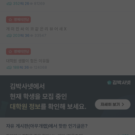
352
26
81269
명예의전당
개 미 친 싸 이 코 같 은 리 뷰 어 새 X
203
36
33547
명예의전당
대학원 생활이 힘든 이유들
188
36
124068
자유 게시판(아무개랩)에서 핫한 인기글은?