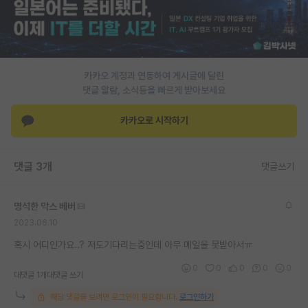
PI 전용 게시판
인문사회 계열 게시판
카카오 계정과 연동하여 게시글에 달린
특수/전문대학원 게시판
댓글 알람, 소식등을 빠르게 받아보세요
반도체/AI 게시판
카카오로 시작하기
장학금/장학생 게시판
학술 정보 게시판
댓글 3개
댓글쓰기
홍보 게시판
명석한 막스 베버
커리어
2023.06.10
유학교육
혹시 어디인가요..? 저도기다리는중인데 아무 메일을 못받아서ㅠ
이벤트
0
0
0
0
0
대댓글 1개
대댓글 쓰기
반도체 아카데미
해당 댓글을 보려면 로그인이 필요합니다.
로그인하기