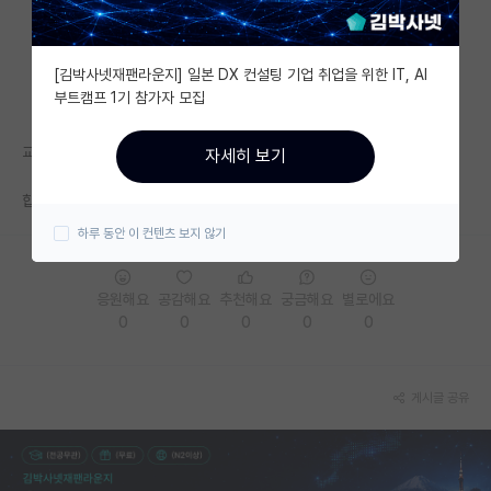
자유 게시판(아무개랩)
[김박사넷재팬라운지] 일본 DX 컨설팅 기업 취업을 위한 IT, AI
미국 유학 게시판
부트캠프 1기 참가자 모집
미국 대학원 합격 후기 게시판
교수님이 7월부터 출근 가능하냐고 연락이 왔네요
자세히 보기
대학원생 모집 게시판
합격이죠?? 우하하하
대학원 합격 후기 게시판
하루 동안 이 컨텐츠 보지 않기
연구실(PI) 홍보 게시판
응원해요
공감해요
추천해요
궁금해요
별로에요
석박사 채용 정보 게시판
0
0
0
0
0
임용 정보 게시판
학부 인턴 게시판
게시글 공유
취업 게시판
임용 후기 게시판