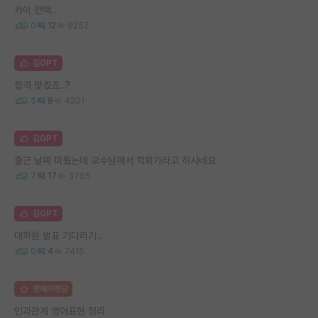
카이 컨택..
0
12
9252
김GPT
합격 맞겠죠..?
5
8
4201
김GPT
출근 날짜 미뤘는데 교수님깨서 학회가라고 하시네요
7
17
3765
김GPT
대학원 발표 기다리기..
0
4
7415
명예의전당
인과관계 영어표현 정리