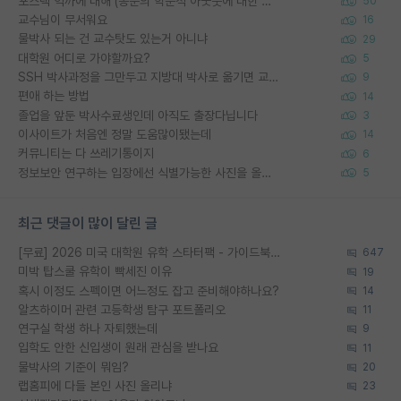
포스텍 억까에 대해 (동문의 학문적 아웃풋에 대한 반박)
50
교수님이 무서워요
16
물박사 되는 건 교수탓도 있는거 아니냐
29
대학원 어디로 가야할까요?
5
SSH 박사과정을 그만두고 지방대 박사로 옮기면 교수의 꿈은 끝일까요?
9
편애 하는 방법
14
졸업을 앞둔 박사수료생인데 아직도 출장다닙니다
3
이사이트가 처음엔 정말 도움많이됐는데
14
커뮤니티는 다 쓰레기통이지
6
정보보안 연구하는 입장에선 식별가능한 사진을 올리는건 비추이긴함
5
최근 댓글이 많이 달린 글
[무료] 2026 미국 대학원 유학 스타터팩 - 가이드북 & 합격자 컨택메일 템플릿
647
미박 탑스쿨 유학이 빡세진 이유
19
혹시 이정도 스펙이면 어느정도 잡고 준비해야하나요?
14
알츠하이머 관련 고등학생 탐구 포트폴리오
11
연구실 학생 하나 자퇴했는데
9
입학도 안한 신입생이 원래 관심을 받나요
11
물박사의 기준이 뭐임?
20
랩홈피에 다들 본인 사진 올리냐
23