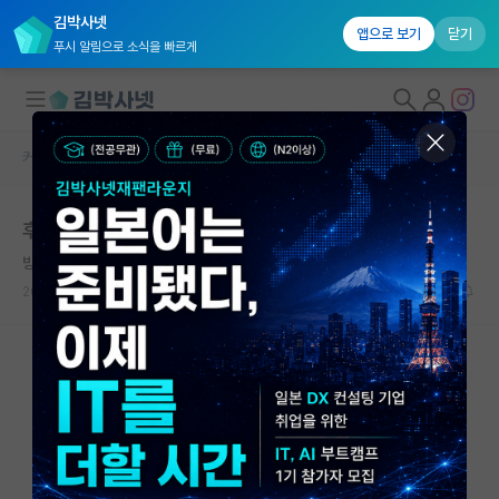
김박사넷
앱으로 보기
닫기
푸시 알림으로 소식을 빠르게
커뮤니티 홈
자유 게시판(아무개랩)
대학원생 모집
후기 합격자 발표 기다리고 있는데요
국내대학원 정보
방정맞은 정약용
연구실&오픈랩
2023.06.10
3
1240
커뮤니티
커뮤니티 홈
전체글보기
베스트 게시판
IF 명예의전당