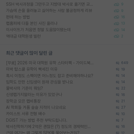
SSH 박사과정을 그만두고 지방대 박사로 옮기면 교수의 꿈은 끝일까요?
9
가슴에 손을 올려놓고 싫어하는 사람 불공정하게 리뷰
9
편애 하는 방법
16
랩홈피에 다들 본인 사진 올리냐
13
이사이트가 처음엔 정말 도움많이됐는데
14
역대급 대학원생 빌런
2
최근 댓글이 많이 달린 글
[무료] 2026 미국 대학원 유학 스타터팩 - 가이드북 & 합격자 컨택메일 템플릿
649
미박 탑스쿨 유학이 빡세진 이유
19
혹시 이정도 스펙이면 어느정도 잡고 준비해야하나요?
14
입학도 안한 신입생이 원래 관심을 받나요
14
물박사의 기준이 뭐임?
22
신생랩가지말라는 이유가 있었구나
16
장학금 모은 랩비통장
21
AI 학회들 거품 슬슬 지적이 나오네요
27
카이스트 서류 전형 배수
10
DGIST 가는 방법 추천 부탁드립니다.
7
박사진학하기에 2억은 괜찮은 (?) 정도의 경제력인가요
16
근데 여기는 왜 그렇게 SPK를 물어보는거임?
12