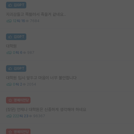
김GPT
자괴감들고 쪽팔려서 죽을거 같네요..
12
16
7684
김GPT
대학원
0
6
987
김GPT
대학원 입시 앞두고 마음이 너무 불안합니다
0
2
2054
명예의전당
(장문) 언제나 대학원은 신중하게 생각해야 하네요
222
23
96367
명예의전당