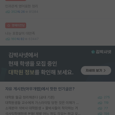
인과관계 영어표현 정리
352
26
81284
명예의전당
나는 포항살이 대만족
160
82
63447
자유 게시판(아무개랩)에서 핫한 인기글은?
대학원 월급 정리해준다 (공대 기준)
275
대학원생들 교수에게 가스라이팅 당한 것은 이해가 갑니다. 안타깝네요.
119
소재분야 석박사 대학원생 + 물박사들이 착각하는 거
77
석사입학예정생 분들! 제발 어느 정도 각오는 하고 오세요.
156