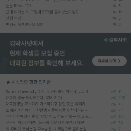
논문 IF vs JCR
5
근데 여기는 왜 그렇게 SPK를 물어보는거임?
12
면접 복장
5
편입생 학부연구생 질문
6
🔥 시선집중 핫한 인기글
Korea University 수학, 컴퓨터과학 이학사, UC Berkeley 산업공학 대학원 공학박사가 되는 것은 쉽지 않겠죠?
11
대학원 월급 정리해준다 (공대 기준)
275
대학원생들 교수에게 가스라이팅 당한 것은 이해가 갑니다. 안타깝네요.
119
소재분야 석박사 대학원생 + 물박사들이 착각하는 거
77
석사입학예정생 분들! 제발 어느 정도 각오는 하고 오세요.
156
포스텍 억까에 대해 (동문의 학문적 아웃풋에 대한 반박)
50
왜 후배가 못하는걸 교수님은 내 책임으로 돌리는걸까요?
7