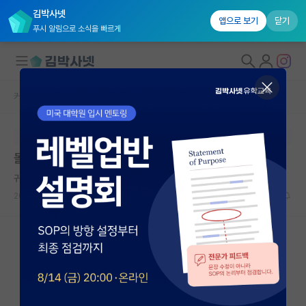
김박사넷
앱으로 보기
닫기
푸시 알림으로 소식을 빠르게
커뮤니티 홈
자유 게시판(아무개랩)
대학원생 모집
본문이 수정되지 않는 박제글입니다.
국내대학원 정보
몰래 타대학 지원했는데 들켰습니다... 어떡하죠
연구실&오픈랩
귀여운 피타고라스
커뮤니티
2023.06.01
104
34476
커뮤니티 홈
전체글보기
베스트 게시판
IF 명예의전당