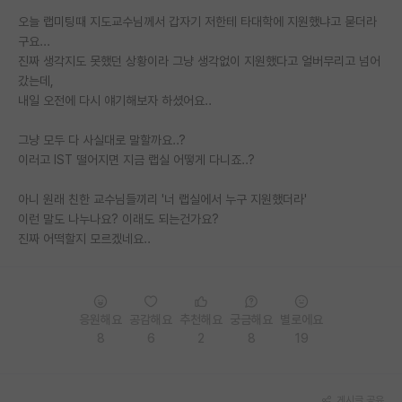
오늘 랩미팅때 지도교수님께서 갑자기 저한테 타대학에 지원했냐고 묻더라
PI 전용 게시판
구요...
진짜 생각지도 못했던 상황이라 그냥 생각없이 지원했다고 얼버무리고 넘어
인문사회 계열 게시판
갔는데,
특수/전문대학원 게시판
내일 오전에 다시 얘기해보자 하셨어요..
반도체/AI 게시판
그냥 모두 다 사실대로 말할까요..?
이러고 IST 떨어지면 지금 랩실 어떻게 다니죠..?
장학금/장학생 게시판
아니 원래 친한 교수님들끼리 '너 랩실에서 누구 지원했더라'
학술 정보 게시판
이런 말도 나누나요? 이래도 되는건가요?
진짜 어떡할지 모르겠네요..
홍보 게시판
커리어
유학교육
응원해요
공감해요
추천해요
궁금해요
별로에요
8
6
2
8
19
이벤트
반도체 아카데미
게시글 공유