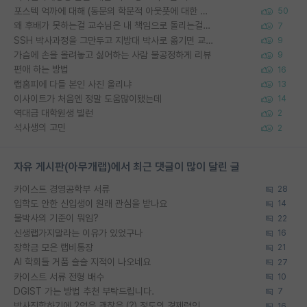
포스텍 억까에 대해 (동문의 학문적 아웃풋에 대한 반박)
50
왜 후배가 못하는걸 교수님은 내 책임으로 돌리는걸까요?
7
SSH 박사과정을 그만두고 지방대 박사로 옮기면 교수의 꿈은 끝일까요?
9
가슴에 손을 올려놓고 싫어하는 사람 불공정하게 리뷰
9
편애 하는 방법
16
랩홈피에 다들 본인 사진 올리냐
13
이사이트가 처음엔 정말 도움많이됐는데
14
역대급 대학원생 빌런
2
석사생의 고민
2
자유 게시판(아무개랩)에서 최근 댓글이 많이 달린 글
카이스트 경영공학부 서류
28
입학도 안한 신입생이 원래 관심을 받나요
14
물박사의 기준이 뭐임?
22
신생랩가지말라는 이유가 있었구나
16
장학금 모은 랩비통장
21
AI 학회들 거품 슬슬 지적이 나오네요
27
카이스트 서류 전형 배수
10
DGIST 가는 방법 추천 부탁드립니다.
7
박사진학하기에 2억은 괜찮은 (?) 정도의 경제력인가요
16