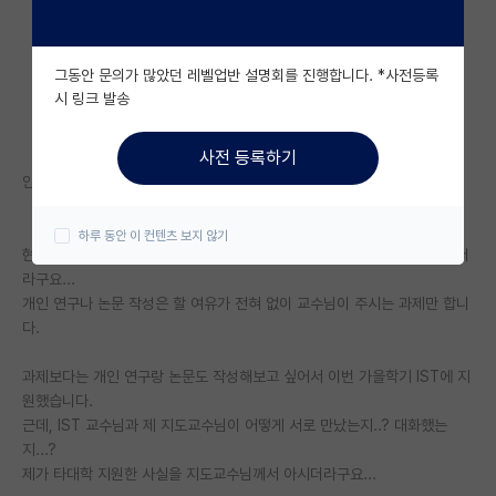
자유 게시판(아무개랩)
그동안 문의가 많았던 레벨업반 설명회를 진행합니다. *사전등록
미국 유학 게시판
시 링크 발송
미국 대학원 합격 후기 게시판
사전 등록하기
대학원생 모집 게시판
안녕하세요, 현재 YK에서 석사 1학기 막 시작한 대학원생입니다....
대학원 합격 후기 게시판
하루 동안 이 컨텐츠 보지 않기
현재 랩실 다니다 보니, 랩실이 용역회사 마냥 기계처럼 과제만 하는거 같더
연구실(PI) 홍보 게시판
라구요...
개인 연구나 논문 작성은 할 여유가 전혀 없이 교수님이 주시는 과제만 합니
석박사 채용 정보 게시판
다.
임용 정보 게시판
과제보다는 개인 연구랑 논문도 작성해보고 싶어서 이번 가을학기 IST에 지
학부 인턴 게시판
원했습니다.
근데, IST 교수님과 제 지도교수님이 어떻게 서로 만났는지..? 대화했는
취업 게시판
지...?
제가 타대학 지원한 사실을 지도교수님께서 아시더라구요...
임용 후기 게시판