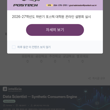
자유 게시판(아무개랩)
2026-27학년도 하반기 포스텍 대학원 온라인 설명회 실시
미국 유학 게시판
미국 대학원 합격 후기 게시판
자세히 보기
확실히 쉽지 않네요... 조언 감사합니다.
대학원생 모집 게시판
하루 동안 이 컨텐츠 보지 않기
대학원 합격 후기 게시판
응원해요
공감해요
추천해요
궁금해요
별로에요
연구실(PI) 홍보 게시판
0
0
0
1
0
석박사 채용 정보 게시판
임용 정보 게시판
게시글 공유
학부 인턴 게시판
취업 게시판
임용 후기 게시판