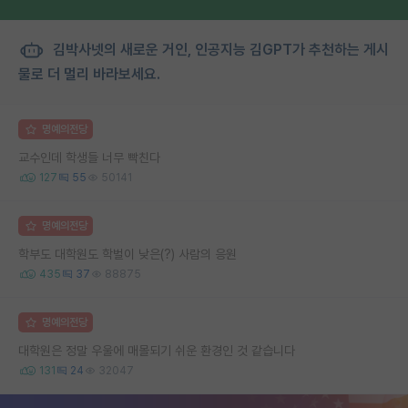
김박사넷의 새로운 거인, 인공지능 김GPT가 추천하는 게시
물로 더 멀리 바라보세요.
명예의전당
교수인데 학생들 너무 빡친다
127
55
50141
명예의전당
학부도 대학원도 학벌이 낮은(?) 사람의 응원
435
37
88875
명예의전당
대학원은 정말 우울에 매몰되기 쉬운 환경인 것 같습니다
131
24
32047