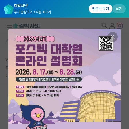
김박사넷
앱으로 보기
닫기
푸시 알림으로 소식을 빠르게
커뮤니티 홈
자유 게시판(아무개랩)
대학원생 모집
카이스트 항공우주공학과 스펙
국내대학원 정보
Edvard Grieg
*
연구실&오픈랩
2020.06.06
10
15146
커뮤니티
커뮤니티 홈
전체글보기
베스트 게시판
IF 명예의전당