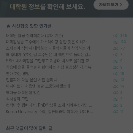
🔥 시선집중 핫한 인기글
대학원 월급 정리해준다 (공대 기준)
275
대학원생들 교수에게 가스라이팅 당한 것은 이해가 갑니다. 안타깝네요.
120
소재분야 석박사 대학원생 + 물박사들이 착각하는 거
77
왜 후배가 못하는걸 교수님은 내 책임으로 돌리는걸까요?
7
SSH 박사과정을 그만두고 지방대 박사로 옮기면 교수의 꿈은 끝일까요?
9
가슴에 손을 올려놓고 싫어하는 사람 불공정하게 리뷰
9
편애 하는 방법
16
랩홈피에 다들 본인 사진 올리냐
13
이사이트가 처음엔 정말 도움많이됐는데
14
역대급 대학원생 빌런
2
석사생의 고민
2
컨택이후 랩매니저, PhD학생들 소개 시켜주신거면 거의 컨펌에 가깝나요?
2
Korea University 수학, 컴퓨터과학 이학사, UC Berkeley 산업공학 대학원 공학박사가 되는 것은 쉽지 않겠죠?
11
최근 댓글이 많이 달린 글