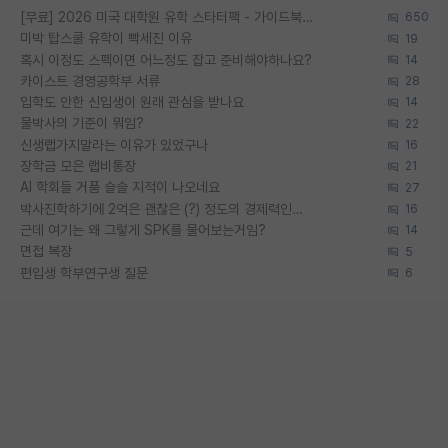
[무료] 2026 미국 대학원 유학 스타터팩 - 가이드북 & 합격자 컨택메일 템플릿
650
미박 탑스쿨 유학이 빡세진 이유
19
혹시 이정도 스펙이면 어느정도 잡고 준비해야하나요?
14
카이스트 경영공학부 서류
28
입학도 안한 신입생이 원래 관심을 받나요
14
물박사의 기준이 뭐임?
22
신생랩가지말라는 이유가 있었구나
16
장학금 모은 랩비통장
21
AI 학회들 거품 슬슬 지적이 나오네요
27
박사진학하기에 2억은 괜찮은 (?) 정도의 경제력인가요
16
근데 여기는 왜 그렇게 SPK를 물어보는거임?
14
면접 복장
5
편입생 학부연구생 질문
6