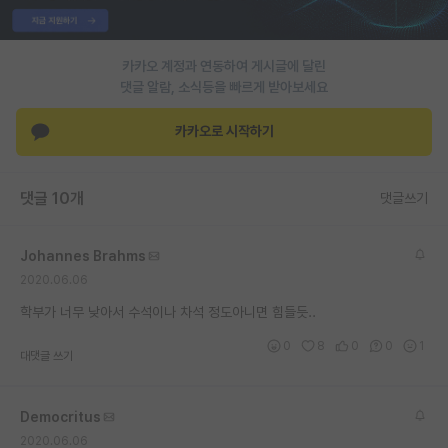
PI 전용 게시판
카카오 계정과 연동하여 게시글에 달린
인문사회 계열 게시판
댓글 알람, 소식등을 빠르게 받아보세요
특수/전문대학원 게시판
카카오로 시작하기
반도체/AI 게시판
장학금/장학생 게시판
댓글 10개
댓글쓰기
학술 정보 게시판
Johannes Brahms
홍보 게시판
2020.06.06
커리어
학부가 너무 낮아서 수석이나 차석 정도아니면 힘들듯..
0
8
0
0
1
유학교육
대댓글 쓰기
이벤트
Democritus
반도체 아카데미
2020.06.06