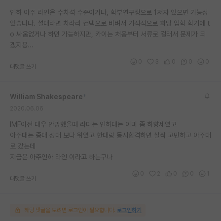
재팬라운지 🌸
인하 아주 라인은 수차석 수준이거나, 학부연구생으로 1저자 있으면 가능성
있습니다. 설대라면 차라리 컨택으로 비벼서 기적적으로 희망 입학 학기에 t
o 싸움없거나 하면 가능하지만, 카이는 처음부터 서류로 걸러서 문제가 되
겠지용...
0
3
0
0
0
대댓글 쓰기
William Shakespeare
*
2020.06.06
IMF이전 대우 안망했을때 라때는 인하대는 이미 좀 하향세였고
아주대는 중대 성대 보다 위였고 한대랑 동시합격하면 살짝 고민하고 아주대
로 갔는데
지금은 아주인하 라인 이라고 하는구나
0
2
0
0
1
대댓글 쓰기
해당 댓글을 보려면 로그인이 필요합니다.
로그인하기