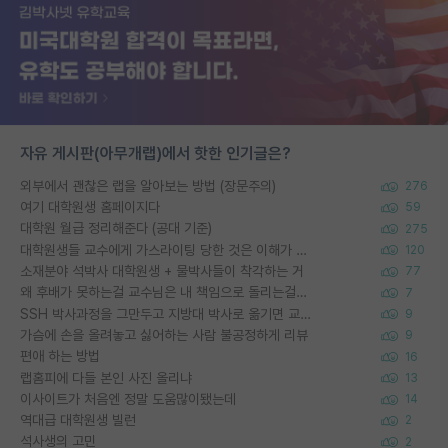
자유 게시판(아무개랩)에서 핫한 인기글은?
외부에서 괜찮은 랩을 알아보는 방법 (장문주의)
276
여기 대학원생 홈페이지다
59
대학원 월급 정리해준다 (공대 기준)
275
대학원생들 교수에게 가스라이팅 당한 것은 이해가 갑니다. 안타깝네요.
120
소재분야 석박사 대학원생 + 물박사들이 착각하는 거
77
왜 후배가 못하는걸 교수님은 내 책임으로 돌리는걸까요?
7
SSH 박사과정을 그만두고 지방대 박사로 옮기면 교수의 꿈은 끝일까요?
9
가슴에 손을 올려놓고 싫어하는 사람 불공정하게 리뷰
9
편애 하는 방법
16
랩홈피에 다들 본인 사진 올리냐
13
이사이트가 처음엔 정말 도움많이됐는데
14
역대급 대학원생 빌런
2
석사생의 고민
2