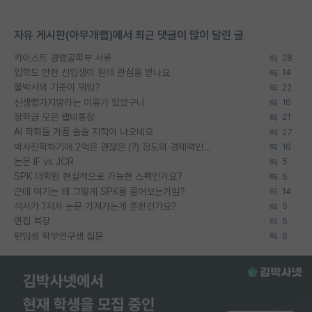
자유 게시판(아무개랩)에서 최근 댓글이 많이 달린 글
카이스트 경영공학부 서류
28
입학도 안한 신입생이 원래 관심을 받나요
14
물박사의 기준이 뭐임?
22
신생랩가지말라는 이유가 있었구나
16
장학금 모은 랩비통장
21
AI 학회들 거품 슬슬 지적이 나오네요
27
박사진학하기에 2억은 괜찮은 (?) 정도의 경제력인가요
16
논문 IF vs JCR
5
SPK 대학원 현실적으로 가능한 스펙인가요?
5
근데 여기는 왜 그렇게 SPK를 물어보는거임?
14
석사가 1저자 논문 가져가는게 흔한건가요?
5
면접 복장
5
편입생 학부연구생 질문
6