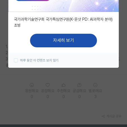
자유 게시판(아무개랩)
국가과학기술연구회 국가특임연구원(K-문샷 PD: AI과학자 분야)
미국 유학 게시판
초빙
미국 대학원 합격 후기 게시판
자세히 보기
대학원생 모집 게시판
1. 문제는 원문인가요 국문인가요?
2. 구술할 때 영어로 하나요?
대학원 합격 후기 게시판
3. 열통계 물리는 Schroeder 또는 Bundell 과 같은 입문교재로 준비해도
하루 동안 이 컨텐츠 보지 않기
충분한가요?
연구실(PI) 홍보 게시판
석박사 채용 정보 게시판
임용 정보 게시판
응원해요
공감해요
추천해요
궁금해요
별로에요
0
0
0
0
3
학부 인턴 게시판
취업 게시판
게시글 공유
임용 후기 게시판