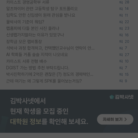
카이스트 경영공학부 서류
28
알츠하이머 관련 고등학생 탐구 포트폴리오
14
입학도 안한 신입생이 원래 관심을 받나요
11
물박사의 기준이 뭐임?
22
랩홈피에 다들 본인 사진 올리냐
23
신생랩가지말라는 이유가 있었구나
16
장학금 모은 랩비통장
20
석박사 과정 합격하고, 컨택했던교수님이 연락이 안됩니다...
7
AI 학회들 거품 슬슬 지적이 나오네요
27
카이스트 서류 전형 배수
10
DGIST 가는 방법 추천 부탁드립니다.
7
박사진학하기에 2억은 괜찮은 (?) 정도의 경제력인가요
15
근데 여기는 왜 그렇게 SPK를 물어보는거임?
9