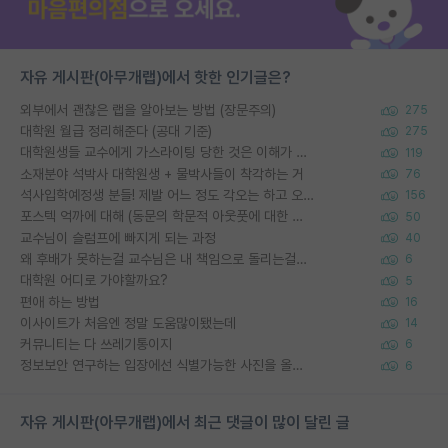
자유 게시판(아무개랩)에서 핫한 인기글은?
외부에서 괜찮은 랩을 알아보는 방법 (장문주의)
275
대학원 월급 정리해준다 (공대 기준)
275
대학원생들 교수에게 가스라이팅 당한 것은 이해가 갑니다. 안타깝네요.
119
소재분야 석박사 대학원생 + 물박사들이 착각하는 거
76
석사입학예정생 분들! 제발 어느 정도 각오는 하고 오세요.
156
포스텍 억까에 대해 (동문의 학문적 아웃풋에 대한 반박)
50
교수님이 슬럼프에 빠지게 되는 과정
40
왜 후배가 못하는걸 교수님은 내 책임으로 돌리는걸까요?
6
대학원 어디로 가야할까요?
5
편애 하는 방법
16
이사이트가 처음엔 정말 도움많이됐는데
14
커뮤니티는 다 쓰레기통이지
6
정보보안 연구하는 입장에선 식별가능한 사진을 올리는건 비추이긴함
6
자유 게시판(아무개랩)에서 최근 댓글이 많이 달린 글