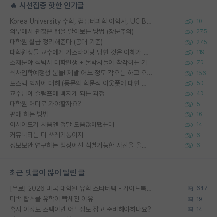
🔥 시선집중 핫한 인기글
Korea University 수학, 컴퓨터과학 이학사, UC Berkeley 산업공학 대학원 공학박사가 되는 것은 쉽지 않겠죠?
10
외부에서 괜찮은 랩을 알아보는 방법 (장문주의)
275
대학원 월급 정리해준다 (공대 기준)
275
대학원생들 교수에게 가스라이팅 당한 것은 이해가 갑니다. 안타깝네요.
119
소재분야 석박사 대학원생 + 물박사들이 착각하는 거
76
석사입학예정생 분들! 제발 어느 정도 각오는 하고 오세요.
156
포스텍 억까에 대해 (동문의 학문적 아웃풋에 대한 반박)
50
교수님이 슬럼프에 빠지게 되는 과정
40
대학원 어디로 가야할까요?
5
편애 하는 방법
16
이사이트가 처음엔 정말 도움많이됐는데
14
커뮤니티는 다 쓰레기통이지
6
정보보안 연구하는 입장에선 식별가능한 사진을 올리는건 비추이긴함
6
최근 댓글이 많이 달린 글
[무료] 2026 미국 대학원 유학 스타터팩 - 가이드북 & 합격자 컨택메일 템플릿
647
미박 탑스쿨 유학이 빡세진 이유
19
혹시 이정도 스펙이면 어느정도 잡고 준비해야하나요?
14