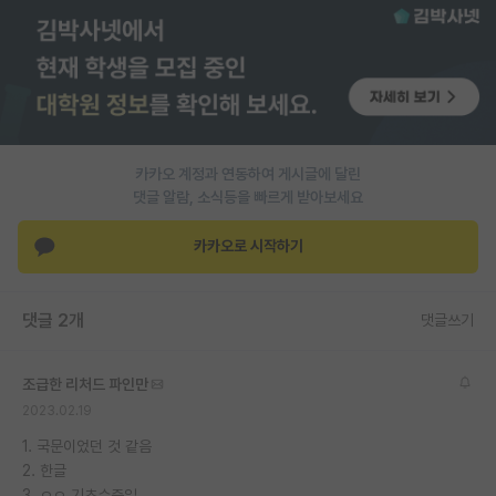
PI 전용 게시판
인문사회 계열 게시판
특수/전문대학원 게시판
반도체/AI 게시판
카카오 계정과 연동하여 게시글에 달린
댓글 알람, 소식등을 빠르게 받아보세요
장학금/장학생 게시판
카카오로 시작하기
학술 정보 게시판
홍보 게시판
댓글 2개
댓글쓰기
커리어
조급한 리처드 파인만
유학교육
2023.02.19
이벤트
1. 국문이었던 것 같음
2. 한글
반도체 아카데미
3. ㅇㅇ 기초수준임