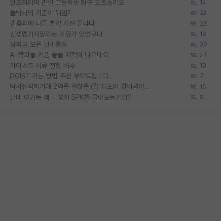
알츠하이머 관련 고등학생 탐구 포트폴리오
14
물박사의 기준이 뭐임?
22
랩홈피에 다들 본인 사진 올리냐
23
신생랩가지말라는 이유가 있었구나
16
장학금 모은 랩비통장
20
AI 학회들 거품 슬슬 지적이 나오네요
27
카이스트 서류 전형 배수
10
DGIST 가는 방법 추천 부탁드립니다.
7
박사진학하기에 2억은 괜찮은 (?) 정도의 경제력인가요
15
근데 여기는 왜 그렇게 SPK를 물어보는거임?
9