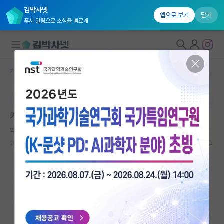
김박사넷
앱으로 보기
닫기
푸시 알림으로 소식을 빠르게
커뮤니티 홈
자유 게시판(아무개랩)
대학원생 모집
본문이 수정되지 않는 박제글입니다.
국내대학원 정보
카이스트 물리학과 대학원 면접
연구실&오픈랩
약삭빠른 갈릴레오 갈릴레이
커뮤니티
2023.02.19
2
4692
커뮤니티 홈
전체글보기
베스트 게시판
IF 명예의전당