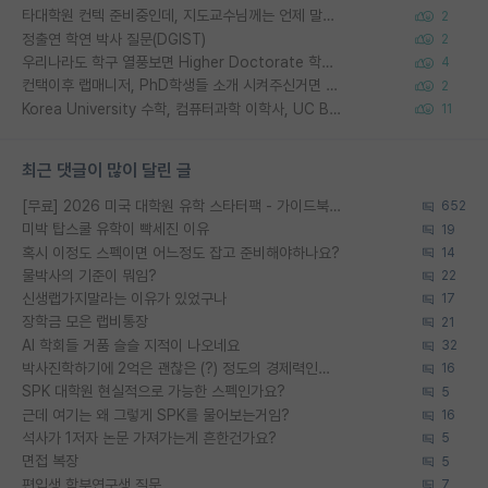
타대학원 컨텍 준비중인데, 지도교수님께는 언제 말씀드려야 할까요?
2
정출연 학연 박사 질문(DGIST)
2
우리나라도 학구 열풍보면 Higher Doctorate 학위가 필요하다고 봅니다.
4
컨택이후 랩매니저, PhD학생들 소개 시켜주신거면 거의 컨펌에 가깝나요?
2
Korea University 수학, 컴퓨터과학 이학사, UC Berkeley 산업공학 대학원 공학박사가 되는 것은 쉽지 않겠죠?
11
최근 댓글이 많이 달린 글
[무료] 2026 미국 대학원 유학 스타터팩 - 가이드북 & 합격자 컨택메일 템플릿
652
미박 탑스쿨 유학이 빡세진 이유
19
혹시 이정도 스펙이면 어느정도 잡고 준비해야하나요?
14
물박사의 기준이 뭐임?
22
신생랩가지말라는 이유가 있었구나
17
장학금 모은 랩비통장
21
AI 학회들 거품 슬슬 지적이 나오네요
32
박사진학하기에 2억은 괜찮은 (?) 정도의 경제력인가요
16
SPK 대학원 현실적으로 가능한 스펙인가요?
5
근데 여기는 왜 그렇게 SPK를 물어보는거임?
16
석사가 1저자 논문 가져가는게 흔한건가요?
5
면접 복장
5
편입생 학부연구생 질문
7