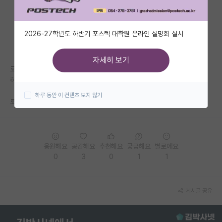
자유 게시판(아무개랩)
2026-27학년도 하반기 포스텍 대학원 온라인 설명회 실시
미국 유학 게시판
미국 대학원 합격 후기 게시판
자세히 보기
로봇은 원래 기계과 영역이었는데,
대학원생 모집 게시판
하드웨어보단 전기 전자나 컴퓨터로 제어하는 게 더 중요해진 듯
하루 동안 이 컨텐츠 보지 않기
대학원 합격 후기 게시판
로봇랩들 보면, 전컴 출신이 더 많음
연구실(PI) 홍보 게시판
석박사 채용 정보 게시판
응원해요
공감해요
추천해요
궁금해요
별로에요
0
3
0
1
1
임용 정보 게시판
학부 인턴 게시판
게시글 공유
취업 게시판
임용 후기 게시판