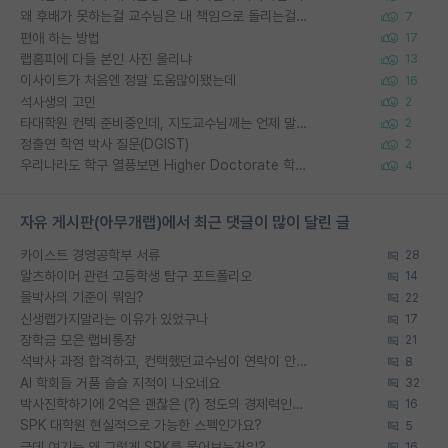
왜 후배가 못하는걸 교수님은 내 책임으로 돌리는걸까요?
7
편애 하는 방법
17
랩홈피에 다들 본인 사진 올리냐
13
이사이트가 처음엔 정말 도움많이됐는데
16
석사생의 고민
2
타대학원 컨텍 준비중인데, 지도교수님께는 언제 말씀드려야 할까요?
2
정출연 학연 박사 질문(DGIST)
2
우리나라도 학구 열풍보면 Higher Doctorate 학위가 필요하다고 봅니다.
4
자유 게시판(아무개랩)에서 최근 댓글이 많이 달린 글
카이스트 경영공학부 서류
28
알츠하이머 관련 고등학생 탐구 포트폴리오
14
물박사의 기준이 뭐임?
22
신생랩가지말라는 이유가 있었구나
17
장학금 모은 랩비통장
21
석박사 과정 합격하고, 컨택했던교수님이 연락이 안됩니다...
8
AI 학회들 거품 슬슬 지적이 나오네요
32
박사진학하기에 2억은 괜찮은 (?) 정도의 경제력인가요
16
SPK 대학원 현실적으로 가능한 스펙인가요?
5
근데 여기는 왜 그렇게 SPK를 물어보는거임?
16