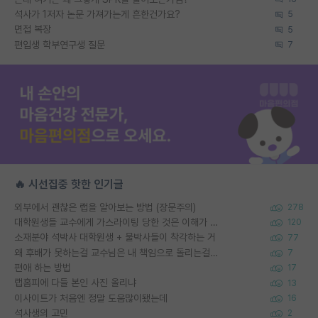
석사가 1저자 논문 가져가는게 흔한건가요?
5
면접 복장
5
편입생 학부연구생 질문
7
🔥 시선집중 핫한 인기글
외부에서 괜찮은 랩을 알아보는 방법 (장문주의)
278
대학원생들 교수에게 가스라이팅 당한 것은 이해가 갑니다. 안타깝네요.
120
소재분야 석박사 대학원생 + 물박사들이 착각하는 거
77
왜 후배가 못하는걸 교수님은 내 책임으로 돌리는걸까요?
7
편애 하는 방법
17
랩홈피에 다들 본인 사진 올리냐
13
이사이트가 처음엔 정말 도움많이됐는데
16
석사생의 고민
2