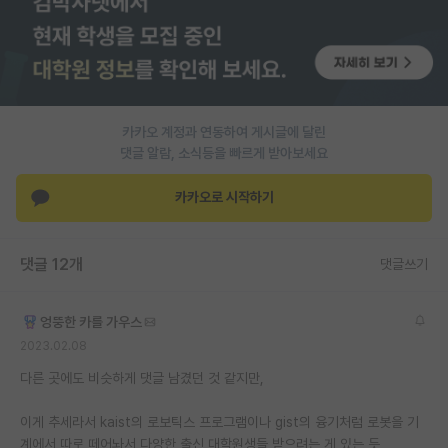
PI 전용 게시판
인문사회 계열 게시판
특수/전문대학원 게시판
카카오 계정과 연동하여 게시글에 달린
반도체/AI 게시판
댓글 알람, 소식등을 빠르게 받아보세요
장학금/장학생 게시판
카카오로 시작하기
학술 정보 게시판
댓글 12개
댓글쓰기
홍보 게시판
커리어
엉뚱한 카를 가우스
2023.02.08
유학교육
다른 곳에도 비슷하게 댓글 남겼던 것 같지만,
이벤트
이게 추세라서 kaist의 로보틱스 프로그램이나 gist의 융기처럼 로봇을 기
반도체 아카데미
계에서 따로 떼어놔서 다양한 출신 대학원생들 받으려는 게 있는 듯