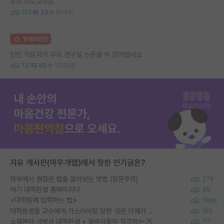
우리 지도교수님..
175
33
60691
명예의전당
인턴 지원자가 우리 연구실 논문을 싹 읽어왔네요
131
55
131309
자유 게시판(아무개랩)에서 핫한 인기글은?
외부에서 괜찮은 랩을 알아보는 방법 (장문주의)
278
여기 대학원생 홈페이지다
59
<대학원에 입학하는 법>
1388
대학원생들 교수에게 가스라이팅 당한 것은 이해가 갑니다. 안타깝네요.
120
소재분야 석박사 대학원생 + 물박사들이 착각하는 거
77