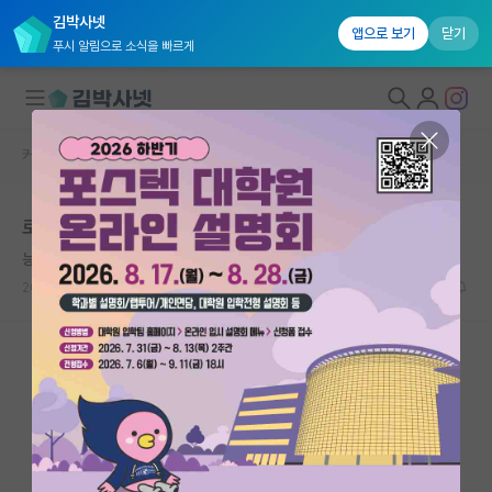
김박사넷
앱으로 보기
닫기
푸시 알림으로 소식을 빠르게
커뮤니티 홈
자유 게시판(아무개랩)
대학원생 모집
로보틱스는 이제 전컴의 영역인 듯
국내대학원 정보
능글맞은 정약용
연구실&오픈랩
2023.02.08
12
7640
커뮤니티
커뮤니티 홈
전체글보기
베스트 게시판
IF 명예의전당