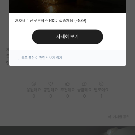
자유 게시판(아무개랩)
2026 두산로보틱스 R&D 집중채용 (~8/9)
미국 유학 게시판
미국 대학원 합격 후기 게시판
자세히 보기
대학원생 모집 게시판
재학생 분이 있을까요?? 이번에 들어가게 되어서
좀 궁금증이 많습니다. 혹시 약간의 여유가 있으면
하루 동안 이 컨텐츠 보지 않기
대학원 합격 후기 게시판
질문을 받아주실 수 있으실 까요??
연구실(PI) 홍보 게시판
석박사 채용 정보 게시판
응원해요
공감해요
추천해요
궁금해요
별로에요
임용 정보 게시판
0
0
0
0
1
학부 인턴 게시판
게시글 공유
취업 게시판
임용 후기 게시판