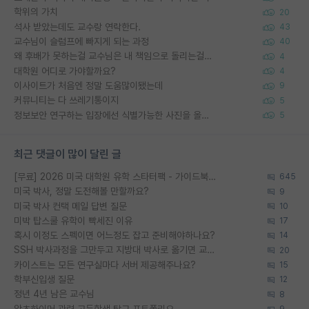
학위의 가치
20
석사 받았는데도 교수랑 연락한다.
43
교수님이 슬럼프에 빠지게 되는 과정
40
왜 후배가 못하는걸 교수님은 내 책임으로 돌리는걸까요?
4
대학원 어디로 가야할까요?
4
이사이트가 처음엔 정말 도움많이됐는데
9
커뮤니티는 다 쓰레기통이지
5
정보보안 연구하는 입장에선 식별가능한 사진을 올리는건 비추이긴함
5
최근 댓글이 많이 달린 글
[무료] 2026 미국 대학원 유학 스타터팩 - 가이드북 & 합격자 컨택메일 템플릿
645
미국 박사, 정말 도전해볼 만할까요?
9
미국 박사 컨택 메일 답변 질문
10
미박 탑스쿨 유학이 빡세진 이유
17
혹시 이정도 스펙이면 어느정도 잡고 준비해야하나요?
14
SSH 박사과정을 그만두고 지방대 박사로 옮기면 교수의 꿈은 끝일까요?
20
카이스트는 모든 연구실마다 서버 제공해주나요?
15
학부신입생 질문
12
정년 4년 남은 교수님
8
알츠하이머 관련 고등학생 탐구 포트폴리오