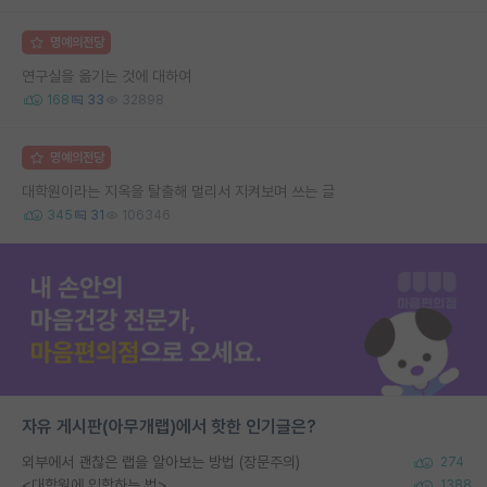
명예의전당
연구실을 옮기는 것에 대하여
168
33
32898
명예의전당
대학원이라는 지옥을 탈출해 멀리서 지켜보며 쓰는 글
345
31
106346
자유 게시판(아무개랩)에서 핫한 인기글은?
외부에서 괜찮은 랩을 알아보는 방법 (장문주의)
274
<대학원에 입학하는 법>
1388