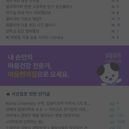
정년 4년 남은 교수님
8
알츠하이머 관련 고등학생 탐구 포트폴리오
9
연구실 학생 하나 자퇴했는데
8
물박사의 기준이 뭐임?
12
랩홈피에 다들 본인 사진 올리냐
19
장학금 모은 랩비통장
7
AI 학회들 거품 슬슬 지적이 나오네요
6
🔥 시선집중 핫한 인기글
Korea University 수학, 컴퓨터과학 이학사, UC Berkeley 산업공학 대학원 공학박사가 되는 것은 쉽지 않겠죠?
9
경북대 컴퓨터학부 4.4 -> 카이스트 전기전자 석박사통합과정 합격
21
외부에서 괜찮은 랩을 알아보는 방법 (장문주의)
274
<대학원에 입학하는 법>
1388
소재분야 석박사 대학원생 + 물박사들이 착각하는 거
72