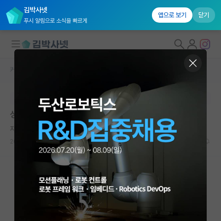
김박사넷
앱으로 보기
닫기
푸시 알림으로 소식을 빠르게
커뮤니티 홈
자유 게시판(아무개랩)
대학원생 모집
본문이 수정되지 않는 박제글입니다.
국내대학원 정보
성균관대학교 SAINT 대학원 (나노과학기술학과)
연구실&오픈랩
자상한 맹자
커뮤니티
2023.01.31
11
3896
커뮤니티 홈
전체글보기
베스트 게시판
IF 명예의전당