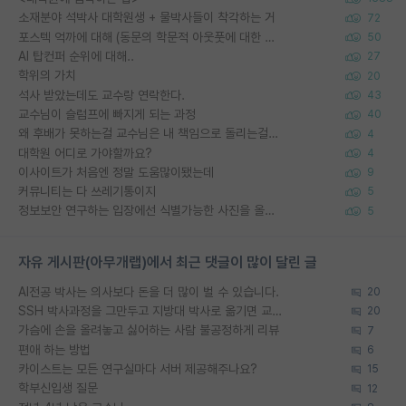
소재분야 석박사 대학원생 + 물박사들이 착각하는 거
72
포스텍 억까에 대해 (동문의 학문적 아웃풋에 대한 반박)
50
AI 탑컨퍼 순위에 대해..
27
학위의 가치
20
석사 받았는데도 교수랑 연락한다.
43
교수님이 슬럼프에 빠지게 되는 과정
40
왜 후배가 못하는걸 교수님은 내 책임으로 돌리는걸까요?
4
대학원 어디로 가야할까요?
4
이사이트가 처음엔 정말 도움많이됐는데
9
커뮤니티는 다 쓰레기통이지
5
정보보안 연구하는 입장에선 식별가능한 사진을 올리는건 비추이긴함
5
자유 게시판(아무개랩)에서 최근 댓글이 많이 달린 글
AI전공 박사는 의사보다 돈을 더 많이 벌 수 있습니다.
20
SSH 박사과정을 그만두고 지방대 박사로 옮기면 교수의 꿈은 끝일까요?
20
가슴에 손을 올려놓고 싫어하는 사람 불공정하게 리뷰
7
편애 하는 방법
6
카이스트는 모든 연구실마다 서버 제공해주나요?
15
학부신입생 질문
12