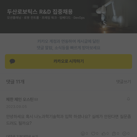
PI 전용 게시판
인문사회 계열 게시판
특수/전문대학원 게시판
카카오 계정과 연동하여 게시글에 달린
반도체/AI 게시판
댓글 알람, 소식등을 빠르게 받아보세요
장학금/장학생 게시판
카카오로 시작하기
학술 정보 게시판
댓글 11개
댓글쓰기
홍보 게시판
커리어
체한 제인 오스틴
2023.09.05
유학교육
안녕하세요 혹시 나노과학기술학과 입학 하셨나요? 실례가 안된다면 질문좀
이벤트
드려도 될까요?
반도체 아카데미
0
0
0
0
0
대댓글 3개
대댓글 쓰기