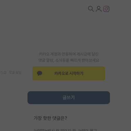
카카오 계정과 연동하여 게시글에 달린
댓글 알람, 소식등을 빠르게 받아보세요
기
댓글 알람
카카오로 시작하기
글쓰기
가장 핫한 댓글은?
능력없는박사 란 말이지 뭐. 능력이 뭐고 능력이 있다는게 뭔지는 사람마다 기준이 다르니까 얘기해봐야 서로 자기 기준만 얘기해서 논쟁이 끝이 안나고. 주위에서 능력있고 야심있는 신입생이 교수가 유의미한 피드백을 아예 안주면서 제대로된 과제에 참여해볼 기회도 제공하지 않고 잡일 뺑뺑이만 돌려서 맨날 단순작업만 하면서 밤새다가 눈빛이 점점 죽어가는걸 본 사람은 물박사는 교수탓이라고 하고, 교수는 이것저것 알려도 주고 기회도 주고 사수 동기 붙여주면서 어떻게든 끌고가려고 하는데 본인이 매일 뺀질거리면서 출근 하는둥마는둥 하다가 기껏 와서도 폰이나 쳐다보다가 실험 망치고 저녁약속있어서 먼저 가볼게요~ 하는걸 본 사람은 물박사는 본인탓이라고 함.