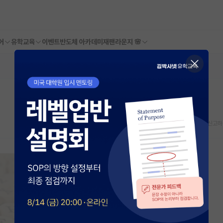
어
유학교육
이벤트
반도체 아카데미
재팬라운지 🌸
스크랩
신고하