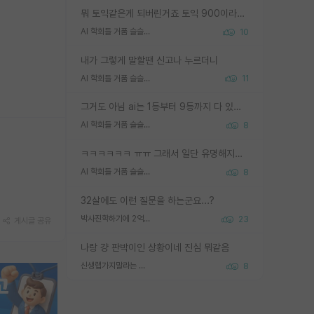
뭐 토익같은게 되버린거죠 토익 900이라고 영어잘하는건 아닙니다만 잘하는사람은 다 900을 넘는 그런
AI 학회들 거품 슬슬 지적이 나오네요
10
내가 그렇게 말할땐 신고나 누르더니
AI 학회들 거품 슬슬 지적이 나오네요
11
그거도 아님 ai는 1등부터 9등까지 다 있음 그거도 없는 사람은 뭐냐 교수가 그냥 못하게 한거 1등급도 교수가 막으면 안됨
AI 학회들 거품 슬슬 지적이 나오네요
8
ㅋㅋㅋㅋㅋㅋ ㅠㅠ 그래서 일단 유명해지는게 중요한거같습니다
AI 학회들 거품 슬슬 지적이 나오네요
8
32살에도 이런 질문을 하는군요...?
박사진학하기에 2억은 괜찮은 (?) 정도의 경제력인가요
23
게시글 공유
나랑 걍 판박이인 상황이네 진심 뭐같음
신생랩가지말라는 이유가 있었구나
8