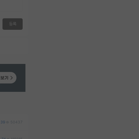
등록
39
50437