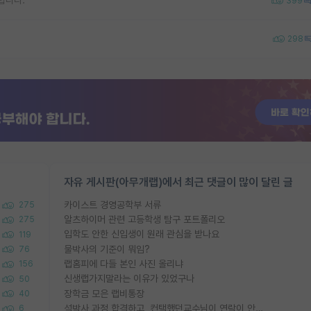
합니다.
399
298
자유 게시판(아무개랩)에서 최근 댓글이 많이 달린 글
카이스트 경영공학부 서류
275
알츠하이머 관련 고등학생 탐구 포트폴리오
275
입학도 안한 신입생이 원래 관심을 받나요
119
물박사의 기준이 뭐임?
76
랩홈피에 다들 본인 사진 올리냐
156
신생랩가지말라는 이유가 있었구나
50
장학금 모은 랩비통장
40
석박사 과정 합격하고, 컨택했던교수님이 연락이 안됩니다...
6