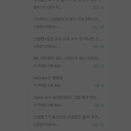
물박사의 기준이 뭐임?
14
가지마라. 신생랩이고 내가 석사 3학기차인데 최고참인데 나도 아무것도 모르는데 교수가 후배들 왜 논문 교육 안시키냐. 논문 왜 안 써오냐 닦달한다
신생랩가지말라는 이유가 있었구나
18
신생랩+젊은 교수 이게 ㄹㅇ 모 아니면 도인듯.
신생랩가지말라는 이유가 있었구나
16
ML 대부분이 골드 스탠다드 하나 상정해놓고 (벤치마크 데이터셋이 여러 개면 여러 개 상정) 그거 얼마나 잘 맞추나 싸움임 가끔 번뜩이는 설계 철학을 보여주는 논문들도 있지만 대부분 그거 성적 얼마나 더 올리느라에 혈안이 되어 있는 측면이 잇음
AI 학회들 거품 슬슬 지적이 나오네요
13
neurips는 괜찮음
AI 학회들 거품 슬슬 지적이 나오네요
9
open ai가 ai대장아님? 그럼 쟤가 하는 말이 다 맞겠네
AI 학회들 거품 슬슬 지적이 나오네요
8
신생랩 1기 출신인데 신생랩은 줠라 무거운 바벨 같은거임. 들면 대박인데 못들면 깔려 죽음. 아무도 알려주지 않는 환경에서 자생해야하지만, 일단 살아남았다면 그 어떤 사람보다 악착같고 생존력 높은 사람으로 거듭날 수 있음
신생랩가지말라는 이유가 있었구나
18