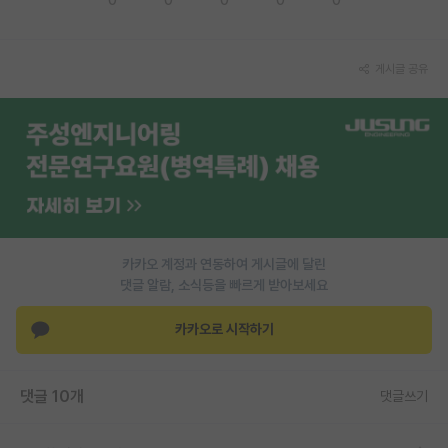
PI 전용 게시판
게시글 공유
인문사회 계열 게시판
특수/전문대학원 게시판
반도체/AI 게시판
장학금/장학생 게시판
학술 정보 게시판
카카오 계정과 연동하여 게시글에 달린
홍보 게시판
댓글 알람, 소식등을 빠르게 받아보세요
커리어
카카오로 시작하기
유학교육
이벤트
댓글 10개
댓글쓰기
반도체 아카데미