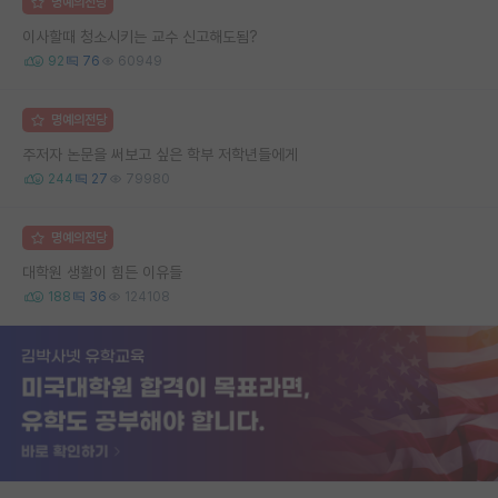
명예의전당
이사할때 청소시키는 교수 신고해도됨?
92
76
60949
명예의전당
주저자 논문을 써보고 싶은 학부 저학년들에게
244
27
79980
명예의전당
대학원 생활이 힘든 이유들
188
36
124108