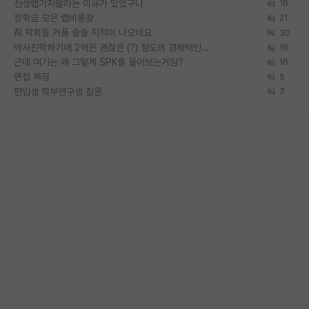
신생랩가지말라는 이유가 있었구나
16
장학금 모은 랩비통장
21
AI 학회들 거품 슬슬 지적이 나오네요
30
박사진학하기에 2억은 괜찮은 (?) 정도의 경제력인가요
16
근데 여기는 왜 그렇게 SPK를 물어보는거임?
16
면접 복장
5
편입생 학부연구생 질문
7