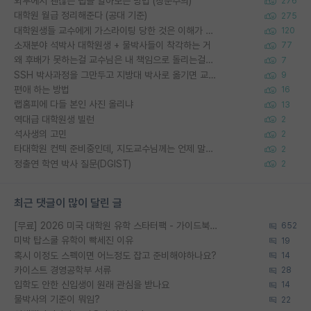
외부에서 괜찮은 랩을 알아보는 방법 (장문주의)
276
대학원 월급 정리해준다 (공대 기준)
275
대학원생들 교수에게 가스라이팅 당한 것은 이해가 갑니다. 안타깝네요.
120
소재분야 석박사 대학원생 + 물박사들이 착각하는 거
77
왜 후배가 못하는걸 교수님은 내 책임으로 돌리는걸까요?
7
SSH 박사과정을 그만두고 지방대 박사로 옮기면 교수의 꿈은 끝일까요?
9
편애 하는 방법
16
랩홈피에 다들 본인 사진 올리냐
13
역대급 대학원생 빌런
2
석사생의 고민
2
타대학원 컨텍 준비중인데, 지도교수님께는 언제 말씀드려야 할까요?
2
정출연 학연 박사 질문(DGIST)
2
최근 댓글이 많이 달린 글
[무료] 2026 미국 대학원 유학 스타터팩 - 가이드북 & 합격자 컨택메일 템플릿
652
미박 탑스쿨 유학이 빡세진 이유
19
혹시 이정도 스펙이면 어느정도 잡고 준비해야하나요?
14
카이스트 경영공학부 서류
28
입학도 안한 신입생이 원래 관심을 받나요
14
물박사의 기준이 뭐임?
22