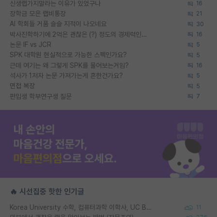
신생랩가지말라는 이유가 있었구나
16
장학금 모은 랩비통장
21
AI 학회들 거품 슬슬 지적이 나오네요
30
박사진학하기에 2억은 괜찮은 (?) 정도의 경제력인가요
16
논문 IF vs JCR
5
SPK 대학원 현실적으로 가능한 스펙인가요?
5
근데 여기는 왜 그렇게 SPK를 물어보는거임?
16
석사가 1저자 논문 가져가는게 흔한건가요?
5
면접 복장
5
편입생 학부연구생 질문
7
🔥 시선집중 핫한 인기글
Korea University 수학, 컴퓨터과학 이학사, UC Berkeley 산업공학 대학원 공학박사가 되는 것은 쉽지 않겠죠?
11