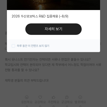
자유 게시판(아무개랩)
2026 두산로보틱스 R&D 집중채용 (~8/9)
미국 유학 게시판
미국 대학원 합격 후기 게시판
자세히 보기
중경외시 라인에 재학중인 학부생 입니다
대학원생 모집 게시판
제가 졸업이 늦어져서 이번 후기입시에 유니스트 전기전자에 지원하려 합니
하루 동안 이 컨텐츠 보지 않기
대학원 합격 후기 게시판
다
연구실(PI) 홍보 게시판
혹시 유니스트 전기전자는 컨택되면 서류나 면접은 붙을수 있나요?
학교입시와 컨택이 분리되어 있다면 제 학부에서 어느정도 학점이여야 서류
석박사 채용 정보 게시판
전형 통과를 할 수 있나요?
임용 정보 게시판
재학생 분들의 의견 부탁드립니다!
학부 인턴 게시판
취업 게시판
응원해요
공감해요
추천해요
궁금해요
별로에요
임용 후기 게시판
0
0
0
0
0