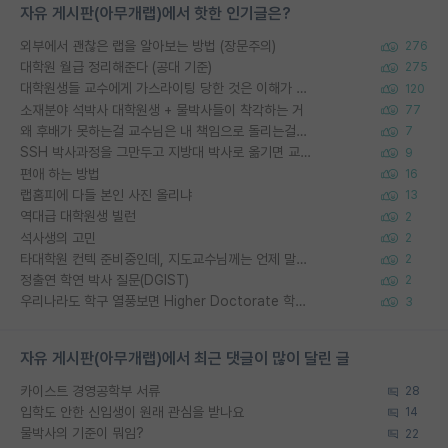
자유 게시판(아무개랩)에서 핫한 인기글은?
외부에서 괜찮은 랩을 알아보는 방법 (장문주의)
276
대학원 월급 정리해준다 (공대 기준)
275
대학원생들 교수에게 가스라이팅 당한 것은 이해가 갑니다. 안타깝네요.
120
소재분야 석박사 대학원생 + 물박사들이 착각하는 거
77
왜 후배가 못하는걸 교수님은 내 책임으로 돌리는걸까요?
7
SSH 박사과정을 그만두고 지방대 박사로 옮기면 교수의 꿈은 끝일까요?
9
편애 하는 방법
16
랩홈피에 다들 본인 사진 올리냐
13
역대급 대학원생 빌런
2
석사생의 고민
2
타대학원 컨텍 준비중인데, 지도교수님께는 언제 말씀드려야 할까요?
2
정출연 학연 박사 질문(DGIST)
2
우리나라도 학구 열풍보면 Higher Doctorate 학위가 필요하다고 봅니다.
3
자유 게시판(아무개랩)에서 최근 댓글이 많이 달린 글
카이스트 경영공학부 서류
28
입학도 안한 신입생이 원래 관심을 받나요
14
물박사의 기준이 뭐임?
22