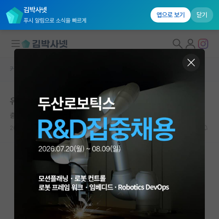
김박사넷
앱으로 보기
닫기
푸시 알림으로 소식을 빠르게
커뮤니티 홈
자유 게시판(아무개랩)
대학원생 모집
유니스트 전기전자
국내대학원 정보
춤추는 아르키메데스
연구실&오픈랩
2023.01.25
10
4707
커뮤니티
커뮤니티 홈
전체글보기
베스트 게시판
IF 명예의전당