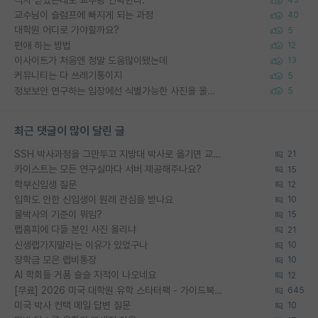
43
교수님이 슬럼프에 빠지게 되는 과정
40
대학원 어디로 가야할까요?
5
편애 하는 방법
12
이사이트가 처음엔 정말 도움많이됐는데
13
커뮤니티는 다 쓰레기통이지
5
정보보안 연구하는 입장에선 식별가능한 사진을 올리는건 비추이긴함
5
최근 댓글이 많이 달린 글
SSH 박사과정을 그만두고 지방대 박사로 옮기면 교수의 꿈은 끝일까요?
21
카이스트는 모든 연구실마다 서버 제공해주나요?
15
학부신입생 질문
12
입학도 안한 신입생이 원래 관심을 받나요
10
물박사의 기준이 뭐임?
15
랩홈피에 다들 본인 사진 올리냐
21
신생랩가지말라는 이유가 있었구나
10
장학금 모은 랩비통장
10
AI 학회들 거품 슬슬 지적이 나오네요
12
[무료] 2026 미국 대학원 유학 스타터팩 - 가이드북 & 합격자 컨택메일 템플릿
645
미국 박사 컨택 메일 답변 질문
10