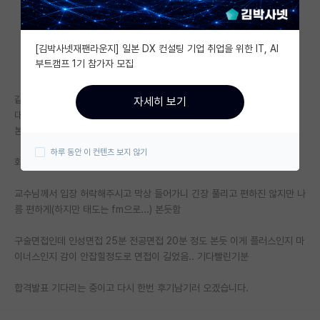
자유 게시판(아무개랩)
[김박사넷재팬라운지] 일본 DX 컨설팅 기업 취업을 위한 IT, AI
미국 유학 게시판
부트캠프 1기 참가자 모집
미국 대학원 합격 후기 게시판
같이 지원한 지인이랑 대기 시간 차이가 20분나서 (다른 지도교수 지원)
자세히 보기
대학원생 모집 게시판
대략 10~20분 정도 보고 끝나겠구나 생각함.
본인은 구술면접 봤고
대학원 합격 후기 게시판
하루 동안 이 컨텐츠 보지 않기
화상면접 방에 들어가기 전까지는 진짜 너무너무 긴장됨.
연구실(PI) 홍보 게시판
교수님께서 입장 허락해주시고 막상 들어가니 긴장 풀리고 편하진 않지만 나
석박사 채용 정보 게시판
름 편하게(하지만 태도는 fm으로...) 본듯함
임용 정보 게시판
구술면접인데 인성면접 25분 전공면접 20분 정도 본듯 이게 플러스인지 마
학부 인턴 게시판
이너스인지 감이 안잡힐정도로 면접이 길었음.. 기다빨린기분
취업 게시판
합격발표 기다리는 중이고 다시 한번 후기남기러 오겠습니다.
임용 후기 게시판