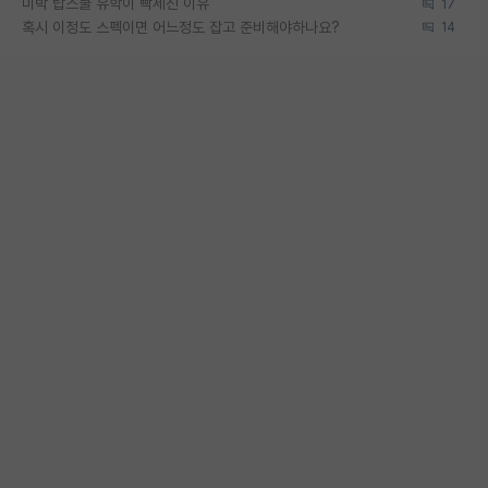
미박 탑스쿨 유학이 빡세진 이유
17
혹시 이정도 스펙이면 어느정도 잡고 준비해야하나요?
14