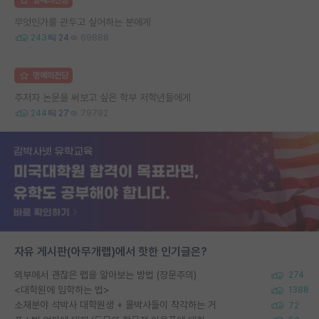
무엇인가를 관두고 싶어하는 분에게
243
24
69888
명예의전당
주저자 논문을 써보고 싶은 학부 저학년들에게
244
27
79792
자유 게시판(아무개랩)에서 핫한 인기글은?
외부에서 괜찮은 랩을 알아보는 방법 (장문주의)
274
<대학원에 입학하는 법>
1388
소재분야 석박사 대학원생 + 물박사들이 착각하는 거
72