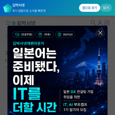
김박사넷
앱으로 보기
닫기
푸시 알림으로 소식을 빠르게
커뮤니티 홈
자유 게시판(아무개랩)
대학원생 모집
포항공대 화상면접 후기
국내대학원 정보
Mika Waltari
*
연구실&오픈랩
2020.05.25
11
13027
커뮤니티
커뮤니티 홈
전체글보기
베스트 게시판
IF 명예의전당