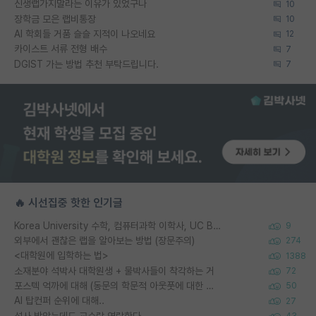
신생랩가지말라는 이유가 있었구나
10
장학금 모은 랩비통장
10
AI 학회들 거품 슬슬 지적이 나오네요
12
카이스트 서류 전형 배수
7
DGIST 가는 방법 추천 부탁드립니다.
7
🔥 시선집중 핫한 인기글
Korea University 수학, 컴퓨터과학 이학사, UC Berkeley 산업공학 대학원 공학박사가 되는 것은 쉽지 않겠죠?
9
외부에서 괜찮은 랩을 알아보는 방법 (장문주의)
274
<대학원에 입학하는 법>
1388
소재분야 석박사 대학원생 + 물박사들이 착각하는 거
72
포스텍 억까에 대해 (동문의 학문적 아웃풋에 대한 반박)
50
AI 탑컨퍼 순위에 대해..
27
석사 받았는데도 교수랑 연락한다.