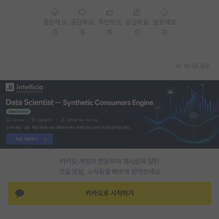
PI 전용 게시판
응원해요
공감해요
추천해요
궁금해요
별로에요
0
5
0
0
0
인문사회 계열 게시판
특수/전문대학원 게시판
게시글 공유
반도체/AI 게시판
장학금/장학생 게시판
학술 정보 게시판
홍보 게시판
커리어
카카오 계정과 연동하여 게시글에 달린
유학교육
댓글 알람, 소식등을 빠르게 받아보세요
이벤트
카카오로 시작하기
반도체 아카데미