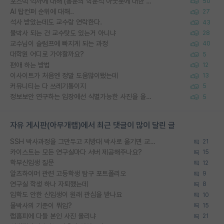
포스텍 억까에 대해 (동문의 학문적 아웃풋에 대한 반박)
50
AI 탑컨퍼 순위에 대해..
27
석사 받았는데도 교수랑 연락한다.
43
물박사 되는 건 교수탓도 있는거 아니냐
28
교수님이 슬럼프에 빠지게 되는 과정
40
대학원 어디로 가야할까요?
5
편애 하는 방법
12
이사이트가 처음엔 정말 도움많이됐는데
13
커뮤니티는 다 쓰레기통이지
5
정보보안 연구하는 입장에선 식별가능한 사진을 올리는건 비추이긴함
5
자유 게시판(아무개랩)에서 최근 댓글이 많이 달린 글
SSH 박사과정을 그만두고 지방대 박사로 옮기면 교수의 꿈은 끝일까요?
21
카이스트는 모든 연구실마다 서버 제공해주나요?
15
학부신입생 질문
12
알츠하이머 관련 고등학생 탐구 포트폴리오
9
연구실 학생 하나 자퇴했는데
8
입학도 안한 신입생이 원래 관심을 받나요
10
물박사의 기준이 뭐임?
15
랩홈피에 다들 본인 사진 올리냐
21