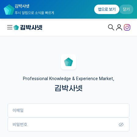
김박사넷
앱으로 보기
닫기
푸시 알림으로 소식을 빠르게
대학원생 모집
국내대학원 정보
연구실&오픈랩
Professional Knowledge & Experience Market,
김박사넷
커뮤니티
커리어
이메일
유학교육
이벤트
비밀번호
반도체 아카데미