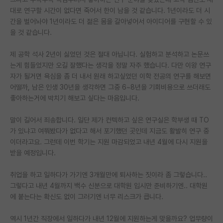
대로 연구할 시간이 없다면 죽어서 한이 남을 것 같습니다. 1년이라도 더 시
PI 전용 게시판
간을 벌어놔야 1년이라도 더 젊은 몸을 갈아넣어서 아이디어를 구현할 수 있
을 것 같습니다.
인문사회 계열 게시판
제 공학 석사 2년이 싫었던 것은 절대 아닙니다. 실험하고 분석하고 논문쓰
특수/전문대학원 게시판
는게 힘들었지만 오길 잘했다는 생각을 정말 자주 했습니다. 다만 이왕 연구
반도체/AI 게시판
자가 될거면 욕심을 좀 더 내서 원래 하고싶었던 이학 전공의 연구를 해보면
어떨까, 남은 인생 30년을 생각하면 그중 6~8년을 기회비용으로 쓰더래도
장학금/장학생 게시판
좋아하는거에 박치기 해보고 싶다는 마음입니다.
학술 정보 게시판
말이 길어서 죄송합니다. 일단 제가 컨텍하고 싶은 연구실은 학부생 때 TO
가 있냐고 여쭤봤다가 없다고 해서 포기했던 곳인데 지금도 활발히 연구 중
홍보 게시판
이더라고요. 그런데 이번 학기는 지원 마감되었고 내년 4월에 다시 지원을
받을 예정입니다.
커리어
유학교육
취업을 하고 일하다가 가기엔 3개월만에 퇴사하는 짓이라 좀 그렇습니다..
그렇다고 내년 4월까지 백수 신분으로 대학원 입시만 준비하기엔.. 대학원
이벤트
에 붙는다는 확신도 없이 그러기엔 너무 리스크가 큽니다.
반도체 아카데미
역시 1년간 직장에서 일하다가 내년 12월에 지원하는게 맞을까요? 업무량이