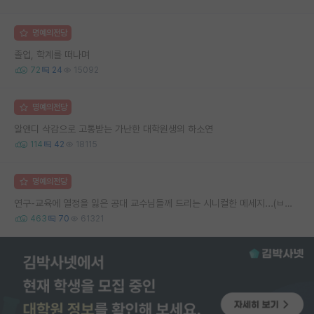
명예의전당
졸업, 학계를 떠나며
72
24
15092
명예의전당
알앤디 삭감으로 고통받는 가난한 대학원생의 하소연
114
42
18115
명예의전당
연구-교육에 열정을 잃은 공대 교수님들께 드리는 시니컬한 메세지...(ㅂㄷㅂㄷ)
463
70
61321