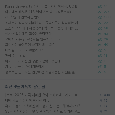
Korea University 수학, 컴퓨터과학 이학사, UC Berkeley 산업공학 대학원 공학박사가 되는 것은 쉽지 않겠죠?
10
외부에서 괜찮은 랩을 알아보는 방법 (장문주의)
274
<대학원에 입학하는 법>
1388
소재분야 석박사 대학원생 + 물박사들이 착각하는 거
72
포스텍 억까에 대해 (동문의 학문적 아웃풋에 대한 반박)
50
석사 받았는데도 교수랑 연락한다.
43
물박사 되는 건 교수탓도 있는거 아니냐
29
교수님이 슬럼프에 빠지게 되는 과정
40
대학원 어디로 가야할까요?
5
편애 하는 방법
12
이사이트가 처음엔 정말 도움많이됐는데
13
커뮤니티는 다 쓰레기통이지
5
정보보안 연구하는 입장에선 식별가능한 사진을 올리는건 비추이긴함
5
최근 댓글이 많이 달린 글
[무료] 2026 미국 대학원 유학 스타터팩 - 가이드북 & 합격자 컨택메일 템플릿
645
미박 탑스쿨 유학이 빡세진 이유
19
혹시 이정도 스펙이면 어느정도 잡고 준비해야하나요?
14
SSH 박사과정을 그만두고 지방대 박사로 옮기면 교수의 꿈은 끝일까요?
21