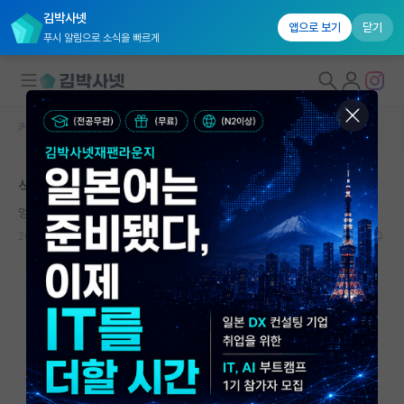
김박사넷
앱으로 보기
닫기
푸시 알림으로 소식을 빠르게
커뮤니티 홈
자유 게시판(아무개랩)
대학원생 모집
석사 졸업 후 타과로 석박통합
국내대학원 정보
엉뚱한 앙투안 라부아지에
연구실&오픈랩
2022.12.15
2
2789
커뮤니티
커뮤니티 홈
전체글보기
베스트 게시판
IF 명예의전당