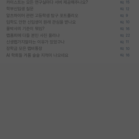
카이스트는 모든 연구실마다 서버 제공해주나요?
15
학부신입생 질문
12
알츠하이머 관련 고등학생 탐구 포트폴리오
9
입학도 안한 신입생이 원래 관심을 받나요
10
물박사의 기준이 뭐임?
16
랩홈피에 다들 본인 사진 올리냐
22
신생랩가지말라는 이유가 있었구나
11
장학금 모은 랩비통장
10
AI 학회들 거품 슬슬 지적이 나오네요
16