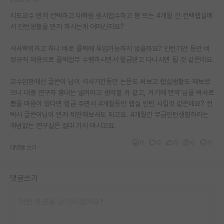
지도교수 먼저 컨택하고 대학원 원서접수하고 붕 뜨는 4개월 간 컨택랩실에
서 인턴생활을 먼저 하시는게 어떠신지요?
석사학위자고 하니 바로 플젝에 투입가능하지 않을까요? 인턴기간 동안 비
정규직 채용으로 플젝업무 수행하시면서 월급받고 다니시면 될 것 같은데요.
교수입장에선 글쓴이 님이 석사기간동안 논문도 써보고 랩실생활도 해보셨
으니 대충 연구자 흉내는 낼거라고 생각할 거 같고, 거기에 만약 님을 박사로
뽑을 마음이 있다면 월급 주면서 4개월동안 랩실 인턴 시킬것 같은데요? 컨
택시 글쓴이님이 먼저 제안해보셔도 되고요. 4개월간 무급인턴생활하라는
개념없는 연구실은 절대 가지 마시고요.
0
0
0
0
0
대댓글 쓰기
댓글쓰기