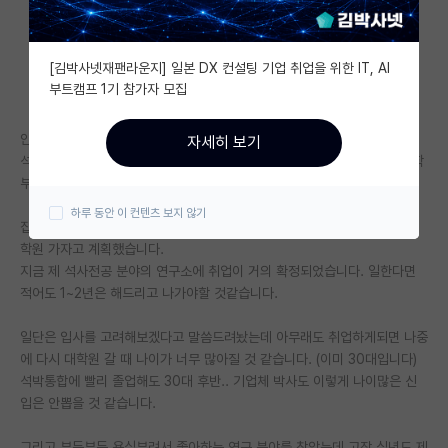
자유 게시판(아무개랩)
[김박사넷재팬라운지] 일본 DX 컨설팅 기업 취업을 위한 IT, AI
미국 유학 게시판
부트캠프 1기 참가자 모집
미국 대학원 합격 후기 게시판
안녕하세요. 저는 학부 순수이학 석사 공학으로 졸업한 취준생입니다.
자세히 보기
대학원생 모집 게시판
석사하는 동안 제 연구가 싫지는 않았지만 마음 한켠에 자꾸 이 조건으로 학
부 전공의 연구를 했으면 더 좋았겠다는 욕심이 들더군요..
대학원 합격 후기 게시판
하루 동안 이 컨텐츠 보지 않기
집안이 부유한 편은 아니라서 취업해서 4학기 등록금 정도 모으면 다시 대
연구실(PI) 홍보 게시판
학원 가자고 계획했습니다.
지금 제 석사전공 분야의 연구소에 취업이 거의 확정되었습니다. 일한다면
석박사 채용 정보 게시판
적어도 1~2년은 해드리고 나가야할 것같습니다.
임용 정보 게시판
일단은 입사를 고려해보겠다고 말씀드려놨는데 아무래도 취업하게되면 나중
학부 인턴 게시판
에 다시 대학원 갈 때 나이가 너무 많아질 것 같습니다. (이미 30대입니다)
석박통합에 빨리 졸업해도 30대 후반.. 기업체 박사도 이렇게 나이많은 신
취업 게시판
입은 안뽑을 것 같습니다.
임용 후기 게시판
그리고 부득부득 욕심부려서 좋아하는 연구 분야를 찾았는데 고작 십년도 제