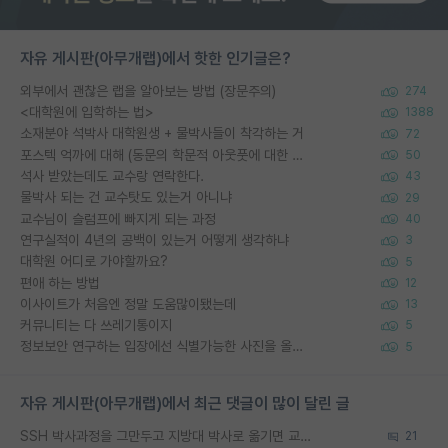
자유 게시판(아무개랩)에서 핫한 인기글은?
외부에서 괜찮은 랩을 알아보는 방법 (장문주의)
274
<대학원에 입학하는 법>
1388
소재분야 석박사 대학원생 + 물박사들이 착각하는 거
72
포스텍 억까에 대해 (동문의 학문적 아웃풋에 대한 반박)
50
석사 받았는데도 교수랑 연락한다.
43
물박사 되는 건 교수탓도 있는거 아니냐
29
교수님이 슬럼프에 빠지게 되는 과정
40
연구실적이 4년의 공백이 있는거 어떻게 생각하냐
3
대학원 어디로 가야할까요?
5
편애 하는 방법
12
이사이트가 처음엔 정말 도움많이됐는데
13
커뮤니티는 다 쓰레기통이지
5
정보보안 연구하는 입장에선 식별가능한 사진을 올리는건 비추이긴함
5
자유 게시판(아무개랩)에서 최근 댓글이 많이 달린 글
SSH 박사과정을 그만두고 지방대 박사로 옮기면 교수의 꿈은 끝일까요?
21