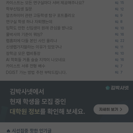
카이스트는 모든 연구실마다 서버 제공해주나요?
15
학부신입생 질문
12
알츠하이머 관련 고등학생 탐구 포트폴리오
9
연구실 학생 하나 자퇴했는데
8
입학도 안한 신입생이 원래 관심을 받나요
10
물박사의 기준이 뭐임?
16
랩홈피에 다들 본인 사진 올리냐
22
신생랩가지말라는 이유가 있었구나
11
장학금 모은 랩비통장
10
AI 학회들 거품 슬슬 지적이 나오네요
16
카이스트 서류 전형 배수
7
DGIST 가는 방법 추천 부탁드립니다.
7
🔥 시선집중 핫한 인기글