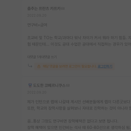
춤추는 프란츠 카프카
2022.09.20
연구비=급여
조교비 및 TO는 학교/과마다 워낙 차이가 커서 뭐라 하기 힘듬. 
험 때문인데... 이것도 공대 수업은 공대에서 직접하는 경우가 있어
대댓글 1개
대댓글 쓰기
해당 댓글을 보려면 로그인이 필요합니다.
로그인하기
도도한 코페르니쿠스
2022.09.20
제가 인턴으로 랩에 나갈때 계시던 선배분들에게 랩이 다른곳보다 
또한, 학교의 장학사항을 살펴보니 자대로 진학하는 것이 아니라 많
음..통상 그정도 연구비면 장학혜택은 없다고 보면 됩니다.
장학 혜택이 있으면 인건비는 석사 때 60-80선으로 생각하심 됨.