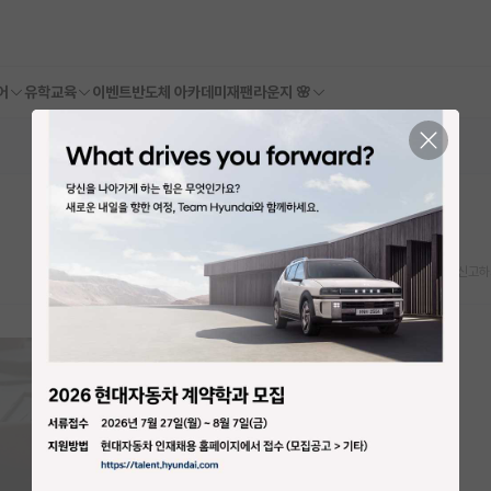
어
유학교육
이벤트
반도체 아카데미
재팬라운지 🌸
스크랩
신고하