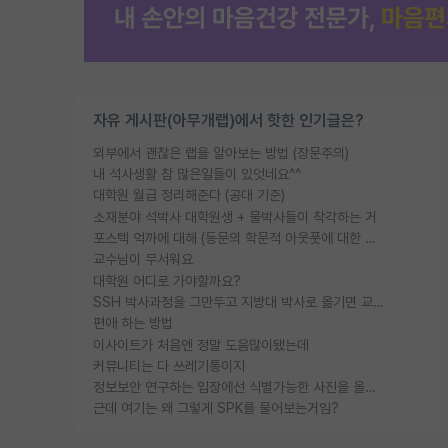
자유 게시판(아무개랩)에서 핫한 인기글은?
외부에서 괜찮은 랩을 알아보는 방법 (장문주의)
내 석사생활 참 많은일들이 있엇네요^^
대학원 월급 정리해준다 (공대 기준)
소재분야 석박사 대학원생 + 물박사들이 착각하는 거
포스텍 억까에 대해 (동문의 학문적 아웃풋에 대한 반박)
교수님이 무서워요
대학원 어디로 가야할까요?
SSH 박사과정을 그만두고 지방대 박사로 옮기면 교수의 꿈은 끝일까요?
편애 하는 방법
이사이트가 처음엔 정말 도움많이됐는데
커뮤니티는 다 쓰레기통이지
정보보안 연구하는 입장에선 식별가능한 사진을 올리는건 비추이긴함
근데 여기는 왜 그렇게 SPK를 물어보는거임?