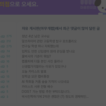
자유 게시판(아무개랩)에서 최근 댓글이 많이 달린 글
정년 4년 남은 교수님
275
알츠하이머 관련 고등학생 탐구 포트폴리오
212
연구실 학생 하나 자퇴했는데
275
입학도 안한 신입생이 원래 관심을 받나요
74
물박사의 기준이 뭐임?
50
랩홈피에 다들 본인 사진 올리냐
16
신생랩가지말라는 이유가 있었구나
5
오늘 카이스트 발표
9
장학금 모은 랩비통장
15
AI 학회들 거품 슬슬 지적이 나오네요
14
카이스트 서류 전형 배수
6
DGIST 가는 방법 추천 부탁드립니다.
5
박사진학하기에 2억은 괜찮은 (?) 정도의 경제력인가요
3