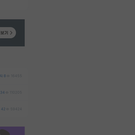
8
16455
34
110205
42
59424