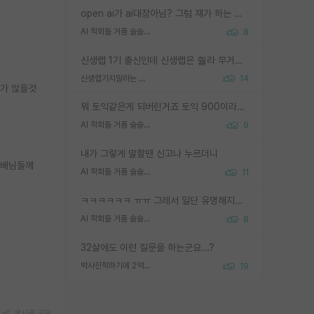
open ai가 ai대장아님? 그럼 쟤가 하는 말이 다 맞겠네
AI 학회들 거품 슬슬 지적이 나오네요
8
신생랩 1기 출신인데 신생랩은 줠라 무거운 바벨 같은거임. 들면 대박인데 못들면 깔려 죽음. 아무도 알려주지 않는 환경에서 자생해야하지만, 일단 살아남았다면 그 어떤 사람보다 악착같고 생존력 높은 사람으로 거듭날 수 있음
신생랩가지말라는 이유가 있었구나
14
치가 않을것
뭐 토익같은게 되버린거죠 토익 900이라고 영어잘하는건 아닙니다만 잘하는사람은 다 900을 넘는 그런
AI 학회들 거품 슬슬 지적이 나오네요
9
내가 그렇게 말할땐 신고나 누르더니
선배님들께
AI 학회들 거품 슬슬 지적이 나오네요
11
ㅋㅋㅋㅋㅋㅋ ㅠㅠ 그래서 일단 유명해지는게 중요한거같습니다
AI 학회들 거품 슬슬 지적이 나오네요
8
32살에도 이런 질문을 하는군요...?
박사진학하기에 2억은 괜찮은 (?) 정도의 경제력인가요
19
게시글 공유