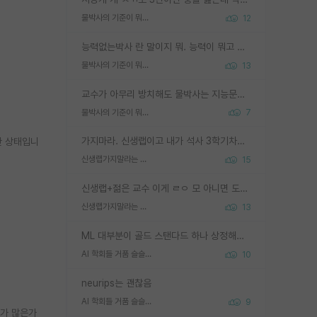
물박사의 기준이 뭐임?
12
능력없는박사 란 말이지 뭐. 능력이 뭐고 능력이 있다는게 뭔지는 사람마다 기준이 다르니까 얘기해봐야 서로 자기 기준만 얘기해서 논쟁이 끝이 안나고. 주위에서 능력있고 야심있는 신입생이 교수가 유의미한 피드백을 아예 안주면서 제대로된 과제에 참여해볼 기회도 제공하지 않고 잡일 뺑뺑이만 돌려서 맨날 단순작업만 하면서 밤새다가 눈빛이 점점 죽어가는걸 본 사람은 물박사는 교수탓이라고 하고, 교수는 이것저것 알려도 주고 기회도 주고 사수 동기 붙여주면서 어떻게든 끌고가려고 하는데 본인이 매일 뺀질거리면서 출근 하는둥마는둥 하다가 기껏 와서도 폰이나 쳐다보다가 실험 망치고 저녁약속있어서 먼저 가볼게요~ 하는걸 본 사람은 물박사는 본인탓이라고 함.
물박사의 기준이 뭐임?
13
교수가 아무리 방치해도 물박사는 지능문제고 본인 의지 문제임. 만물 교수탓 하는 애들이 이상한거임.
물박사의 기준이 뭐임?
7
가지마라. 신생랩이고 내가 석사 3학기차인데 최고참인데 나도 아무것도 모르는데 교수가 후배들 왜 논문 교육 안시키냐. 논문 왜 안 써오냐 닦달한다
한 상태입니
신생랩가지말라는 이유가 있었구나
15
신생랩+젊은 교수 이게 ㄹㅇ 모 아니면 도인듯.
신생랩가지말라는 이유가 있었구나
13
ML 대부분이 골드 스탠다드 하나 상정해놓고 (벤치마크 데이터셋이 여러 개면 여러 개 상정) 그거 얼마나 잘 맞추나 싸움임 가끔 번뜩이는 설계 철학을 보여주는 논문들도 있지만 대부분 그거 성적 얼마나 더 올리느라에 혈안이 되어 있는 측면이 잇음
AI 학회들 거품 슬슬 지적이 나오네요
10
neurips는 괜찮음
AI 학회들 거품 슬슬 지적이 나오네요
9
우가 많은가