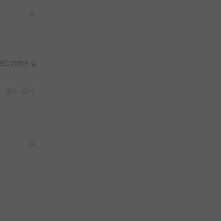
C (1학년 실
0
0
0