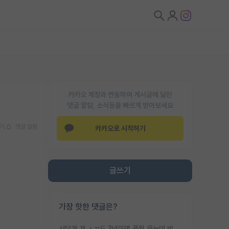
카카오 계정과 연동하여 게시글에 달린
댓글 알람, 소식등을 빠르게 받아보세요
기
댓글 알람
카카오로 시작하기
글쓰기
가장 핫한 댓글은?
서당개 개 ㅅㄲ도 3년이면 풍월 읊는데 박사 5년 이상 대리고 있으면서 물된건 교수 탓 맞는ㄱ게 거기가 서당이 아니란 소리임